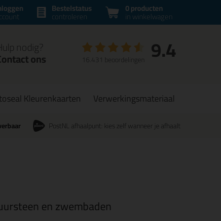
nloggen
Bestelstatus
0 producten
ccount
controleren
in winkelwagen
9.4
Hulp nodig?
Contact ons
16.431 beoordelingen
toseal Kleurenkaarten
Verwerkingsmateriaal
verbaar
PostNL afhaalpunt: kies zelf wanneer je afhaalt
natuursteen en zwembaden