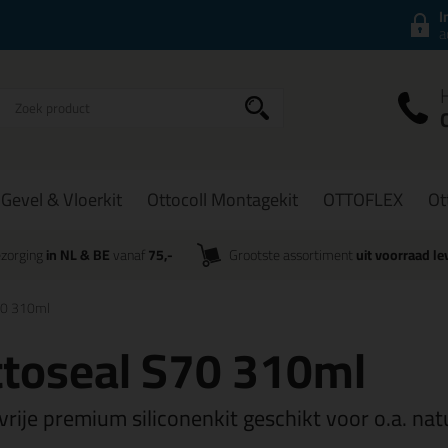
I
a
Gevel & Vloerkit
Ottocoll Montagekit
OTTOFLEX
Ot
zorging
in NL & BE
vanaf
75,-
Grootste assortiment
uit voorraad le
70 310ml
toseal S70 310ml
vrije premium siliconenkit geschikt voor o.a. 