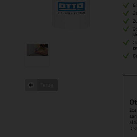
Gr
Ge
Zu
O
kl
Oo
z
G
Terug
Ot
Zoe
aan
afdi
Dez