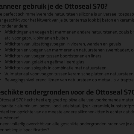
nneer gebruik je de Ottoseal S70?
e perfect schimmelwerende natuursteen silicone is universeel toepas
er geschikt voor het kitwerk van je buitenterras (ook bij beton en keram
r onder andere:
Afdichtingen en voegen bij marmer en andere natuurstenen, zoals b.v. z
etc. voor gebruik binnen en buiten
Afdichten van uitzettingsvoegen in vloeren, wanden en gevels
Afdichten en voegen van marmeren en natuurstenen zwembaden, o
Afdichten van voegen tussen boordstenen en liners
Afdichten van gelakt en geëmailleerd glas
Afdichten van spiegels in combinatie met natuursteen
Vulmateriaal voor voegen tussen keramische platen en natuursteen
Bewegingsnivellerend lijmen van natuursteen op metaal, b.v. traptr
schikte ondergronden voor de Ottoseal S7
Ottoseal S70 hecht heel erg goed op bijna alle veelvoorkomende material
lsanitair, aluminium, beton, lood, edelstaal, ijzer, keramiek, kunststofp
rdeel ten opzichte van de meeste andere siliconenkitten is echter dat d
uurstenen!
r een volledig overzicht van alle geschikte ondergronden raden we je aa
r het kopje 'specificaties'!