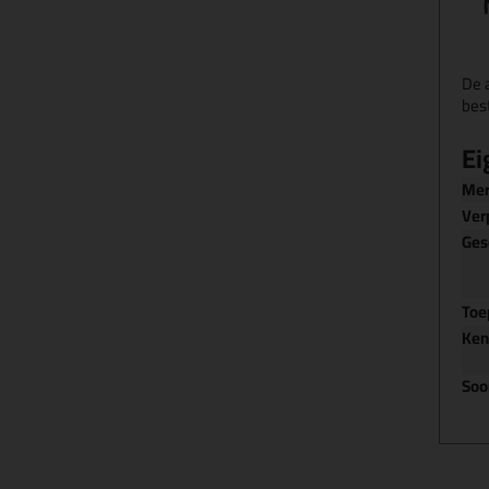
De 
bes
Ei
Me
Ver
Ges
Toe
Ke
Soo