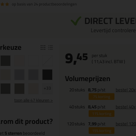
op basis van
24 productbeoordelingen
DIRECT LEV
Levertijd controleren
r
keuze
9,
45
per stuk
(
11,
43
incl. BTW )
Volumeprijzen
+33
20
stuks
8,75
p/st
bestel 20x
7%
korting
toon
alle 47 kleuren >
40
stuks
8,45
p/st
bestel 40x
11%
korting
rom dit product?
120
stuks
7,99
p/st
bestel 12
15%
korting
et
5 sterren
beoordeeld