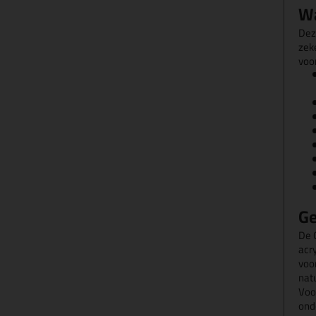
Wa
Dez
zek
voo
Ge
De 
acry
voo
nat
Voo
onde