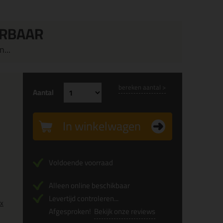
ERBAAR
...
bereken aantal >
Aantal
In winkelwagen
Voldoende voorraad
Alleen online beschikbaar
Levertijd controleren...
0x
Afgesproken!
Bekijk onze reviews