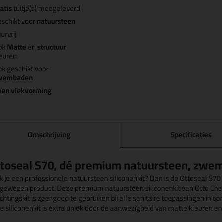
atis
tuitje(s) meegeleverd
schikt voor
natuursteen
urvrij
ok
Matte
en
structuur
euren
k geschikt voor
wembaden
een vlekvorming
Omschrijving
Specificaties
toseal S70, dé premium natuursteen, zwemb
k je een professionele natuursteen siliconenkit? Dan is de Ottoseal S7
gewezen product. Deze premium natuursteen siliconenkit van Otto Chemi
chtingskit is zeer goed te gebruiken bij alle sanitaire toepassingen in 
e siliconenkit is extra uniek door de aanwezigheid van matte kleuren en