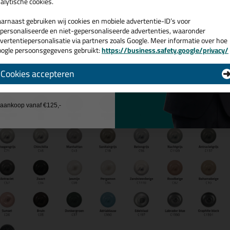
e kun je gewoon bestellen door even op onderstaande foto te klikken
alytische cookies.
arnaast gebruiken wij cookies en mobiele advertentie-ID’s voor
personaliseerde en niet-gepersonaliseerde advertenties, waaronder
vertentiepersonalisatie via partners zoals Google. Meer informatie over hoe
ogle persoonsgegevens gebruikt:
https://business.safety.google/privacy/
 de actiecode ›
Cookies accepteren
 wil geen cadeau
j aankoop vanaf €125,-