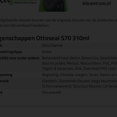
afgebeelde kleuren kunnen van de originele kleuren van de producten a
te een kleurenkaart bestellen.
genschappen Ottoseal S70 310ml
rk
Otto Chemie
pakkingstype
Koker
chikt voor onder andere
Behandeld hout, Beton, Beton Cire, Geschilde
douche putjes, Metaal, Natuursteen, PVC, PVC f
Tegels & Keramiek, Zink, Zwembad PVC Liner
passing
Beglazing, Dilatatie voegen, Gevel, Kieren e
nmerk
Elastisch, Glanzende kleuren, Isega keurmerk,
Schimmelwerend, Structuur kleuren, UV best
rt
Siliconenkit