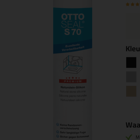
Kleu
Waa
M