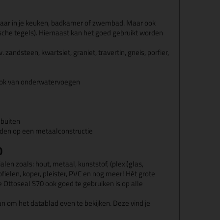
baar in je keuken, badkamer of zwembad. Maar ook
ische tegels). Hiernaast kan het goed gebruikt worden
andsteen, kwartsiet, graniet, travertin, gneis, porfier,
ok van onderwatervoegen
 buiten
eden op een metaalconstructie
0
en zoals: hout, metaal, kunststof, (plexi)glas,
rofielen, koper, pleister, PVC en nog meer! Hét grote
e Ottoseal S70 ook goed te gebruiken is op alle
n om het datablad even te bekijken. Deze vind je