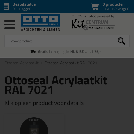
Bestelstatus
0 producten
of inloggen
in winkelwagen
Gratis
bezorging
in NL & BE
vanaf
75,-
Ottoseal Acrylaatkit
Ottoseal Acrylaatkit RAL 7021
Ottoseal Acrylaatkit
RAL 7021
Klik op een product voor details