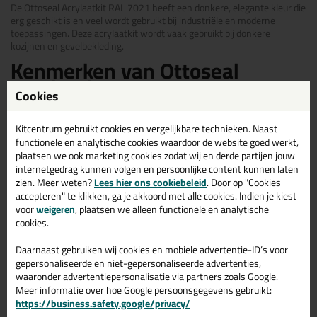
De Ottoseal Acrylaatkit RAL 7021 heeft een donkere, elegante kleur die
erg geschikt is en veel wordt gebruikt bij industriële en moderne
toepassingen. Deze acrylaatkit wordt vaak gebruikt bij donkere
kozijnen en gevelbekleding.
Kenmerken van Ottoseal
Acrylaatkit RAL 7021
Cookies
Onze Acrylaatkit in de kleur RAL 7021 staat bekend om een aantal
Kitcentrum gebruikt cookies en vergelijkbare technieken. Naast
typerende eigenschappen zoals:
functionele en analytische cookies waardoor de website goed werkt,
Een huidvormingstijd van slechts één uur
plaatsen we ook marketing cookies zodat wij en derde partijen jouw
Wordt niet bros
internetgedrag kunnen volgen en persoonlijke content kunnen laten
Reukloos
zien. Meer weten?
Lees hier ons cookiebeleid
. Door op "Cookies
Siliconenvrij
accepteren" te klikken, ga je akkoord met alle cookies. Indien je kiest
Overschilderbaar
voor
weigeren
, plaatsen we alleen functionele en analytische
Goede UV-bestendigheid
cookies.
Geurarm
Hoe gebruik je Ottoseal
Daarnaast gebruiken wij cookies en mobiele advertentie-ID’s voor
Acrylaatkit RAL 7021
gepersonaliseerde en niet-gepersonaliseerde advertenties,
waaronder advertentiepersonalisatie via partners zoals Google.
Meer informatie over hoe Google persoonsgegevens gebruikt:
https://business.safety.google/privacy/
Voorbereiding:
Maak de ondergrond schoon, droog en vetvrij. Reinig