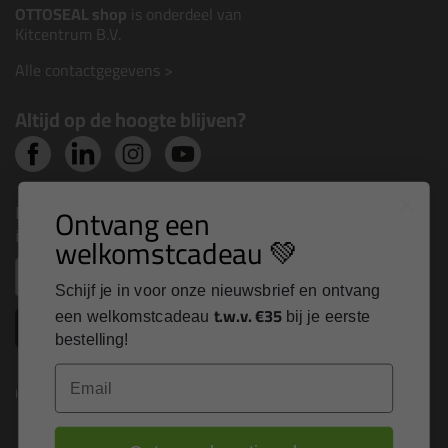
OTTOSEAL shop
is onderdeel van
Kitcentrum B.V.
Alle contactgegevens >
Altijd op de hoogte blijven?
Nieuws, tips en exclusieve deals rechtstreeks in je
Ontvang een
inbox
welkomstcadeau 💚
Email
Schijf je in voor onze nieuwsbrief en ontvang
t.w.v. €35
een welkomstcadeau
bij je eerste
Inschrijven
bestelling!
Email
Kitcentrum is trots op: