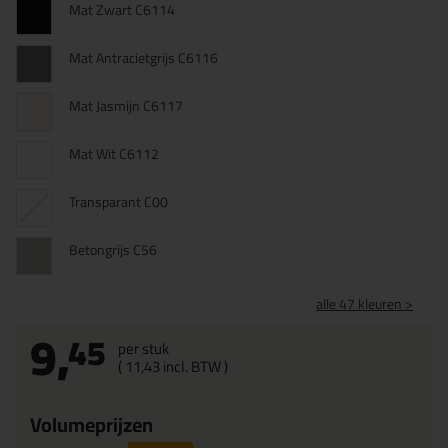
Mat Zwart C6114
Mat Antracietgrijs C6116
Mat Jasmijn C6117
Mat Wit C6112
Transparant C00
Betongrijs C56
alle 47 kleuren >
9,
45
per stuk
(
11,
43
incl. BTW )
Volumeprijzen