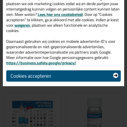
Zoek je kit in een specifieke kleur? Gevonden! Deze ottoseal
plaatsen we ook marketing cookies zodat wij en derde partijen jouw
natuursteen kit Ottoseal S70 310ml in de kleur Donkergroen C37
internetgedrag kunnen volgen en persoonlijke content kunnen laten
is te gebruiken voor verschillende toepassingen. Een duurzame
zien. Meer weten?
Lees hier ons cookiebeleid
. Door op "Cookies
en veelzijdige kit welke makkelijk te verwerken is. Perfect als je
accepteren" te klikken, ga je akkoord met alle cookies. Indien je kiest
een bijpassende kleur zoekt met gegarandeerd een topresultaat.
voor
weigeren
, plaatsen we alleen functionele en analytische
Bestel de Ottoseal S70 310ml in kleur Donkergroen C37 vandaag
cookies.
nog! Op voorraad en op werkdagen besteld = morgen in huis.
Daarnaast gebruiken wij cookies en mobiele advertentie-ID’s voor
Wil je meer weten over de toepassing en kenmerken van dit
gepersonaliseerde en niet-gepersonaliseerde advertenties,
product?
Lees alles over dit product >
waaronder advertentiepersonalisatie via partners zoals Google.
Meer informatie over hoe Google persoonsgegevens gebruikt:
https://business.safety.google/privacy/
Cookies accepteren
Gerelateerde producten