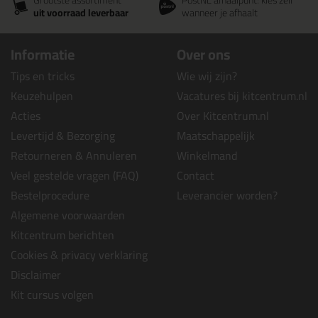
Grootste assortiment
PostNL afhaalpunt: kies zelf
uit voorraad leverbaar
wanneer je afhaalt
Informatie
Over ons
Tips en tricks
Wie wij zijn?
Keuzehulpen
Vacatures bij kitcentrum.nl
Acties
Over Kitcentrum.nl
Levertijd & Bezorging
Maatschappelijk
Retourneren & Annuleren
Winkelmand
Veel gestelde vragen (FAQ)
Contact
Bestelprocedure
Leverancier worden?
Algemene voorwaarden
Kitcentrum berichten
Cookies & privacy verklaring
Disclaimer
Kit cursus volgen