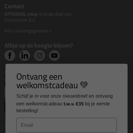
Contact
OTTOSEAL shop
is onderdeel van
Kitcentrum B.V.
Alle contactgegevens >
Altijd op de hoogte blijven?
Nieuws, tips en exclusieve deals rechtstreeks in je
Ontvang een
inbox
welkomstcadeau 💚
Email
Schijf je in voor onze nieuwsbrief en ontvang
t.w.v. €35
een welkomstcadeau
bij je eerste
Inschrijven
bestelling!
Email
Kitcentrum is trots op: