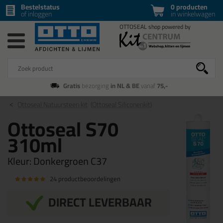
Bestelstatus
0 producten
of inloggen
in winkelwagen
Gratis
bezorging
in NL & BE
vanaf
75,-
Ottoseal Natuursteen kit
(Ottoseal Siliconenkit)
Ottoseal S70
310ml
Kleur:
Donkergroen C37
24 productbeoordelingen
DIRECT LEVERBAAR