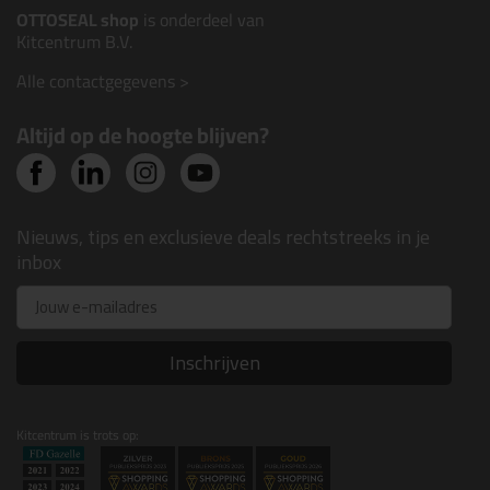
OTTOSEAL shop
is onderdeel van
Kitcentrum B.V.
Alle contactgegevens >
Altijd op de hoogte blijven?
Nieuws, tips en exclusieve deals rechtstreeks in je
Ontvang een
inbox
welkomstcadeau 💚
Email
Schijf je in voor onze nieuwsbrief en ontvang
t.w.v. €35
een welkomstcadeau
bij je eerste
Inschrijven
bestelling!
Email
Kitcentrum is trots op: