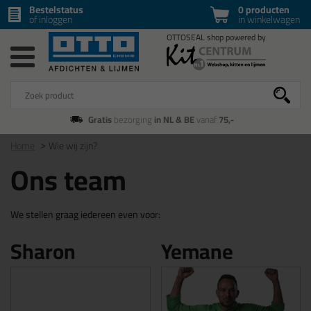
Bestelstatus
0 producten
of inloggen
in winkelwagen
Gratis
bezorging
in NL & BE
vanaf
75,-
Home
Wie wij zijn?
Ons team
We stellen graag iedereen even voor:
Sharon
Yemane