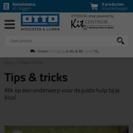
Bestelstatus
0 producten
of inloggen
in winkelwagen
Gratis
bezorging
in NL & BE
vanaf
75,-
Home
Tips en tricks
Tips & tricks
Klik op een onderwerp voor de juiste hulp bij je
klus!