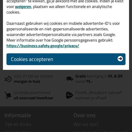
accepteren" te klikken, ga je akkoord met alle cookies. Indien je kiest
voor
weigeren
, plaatsen we alleen functionele en analytische
cookies.
Daarnaast gebruiken wij cookies en mobiele advertentie-ID’s voor
gepersonaliseerde en niet-gepersonaliseerde advertenties,
waaronder advertentiepersonalisatie via partners zoals Google.
Meer informatie over hoe Google persoonsgegevens gebruikt:
Dit is hoe jij schimmel op kit kan verwijderen en
https://business.safety.google/privacy/
voorkomen!
Cookies accepteren
Voor 21:00 uur besteld
Gratis
bezorging in
NL & BE
morgen in huis
vanaf
75,-
Grootste assortiment
PostNL afhaalpunt: kies zelf
uit voorraad leverbaar
wanneer je afhaalt
Informatie
Over ons
Tips en tricks
Wie wij zijn?