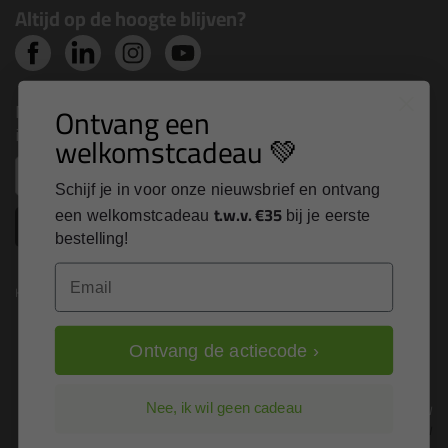
Altijd op de hoogte blijven?
Nieuws, tips en exclusieve deals rechtstreeks in je
Ontvang een
inbox
welkomstcadeau 💚
Email
Schijf je in voor onze nieuwsbrief en ontvang
t.w.v. €35
een welkomstcadeau
bij je eerste
Inschrijven
bestelling!
Email
Kitcentrum is trots op:
Ontvang de actiecode ›
Alle prijzen zijn in EURO en excl. 21% BTW
Nee, ik wil geen cadeau
wijzig naar incl. BTW