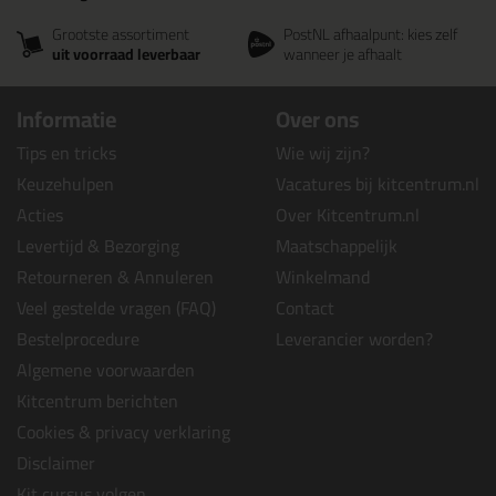
Grootste assortiment
PostNL afhaalpunt: kies zelf
uit voorraad leverbaar
wanneer je afhaalt
Informatie
Over ons
Tips en tricks
Wie wij zijn?
Keuzehulpen
Vacatures bij kitcentrum.nl
Acties
Over Kitcentrum.nl
Levertijd & Bezorging
Maatschappelijk
Retourneren & Annuleren
Winkelmand
Veel gestelde vragen (FAQ)
Contact
Bestelprocedure
Leverancier worden?
Algemene voorwaarden
Kitcentrum berichten
Cookies & privacy verklaring
Disclaimer
Kit cursus volgen