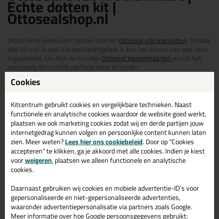
Echte dotten kit |
Ottosealshop.nl
Ottochemie produceert talloze soorten
Ottoseal siliconenkitten
. Omdat
elke kit ook in veel kleuren verkrijgbaar is kan het kiezen van een kleur
ingewikkeld zijn. Met de handige
Ottoseal kleurenkaarten
wordt het
eenvoudig om snel de perfecte kleur te vinden.
Kleurenkaart S125, met 40+
Cookies
kleuren
Kitcentrum gebruikt cookies en vergelijkbare technieken. Naast
functionele en analytische cookies waardoor de website goed werkt,
De
Ottoseal S125 kleurenkaart
biedt een uitgebreid palet met meer dan
plaatsen we ook marketing cookies zodat wij en derde partijen jouw
40+ kleuren, hierdoor weet je altijd de juiste kleur van de
Ottoseal S125
internetgedrag kunnen volgen en persoonlijke content kunnen laten
te vinden voor jouw eigen project. Of je nou kiest neutrale, lichte of
zien. Meer weten?
Lees hier ons cookiebeleid
. Door op "Cookies
donkere kleuren, deze Ottoseal kleurenkaart helpt je om de ideale kleur
accepteren" te klikken, ga je akkoord met alle cookies. Indien je kiest
te vinden.
voor
weigeren
, plaatsen we alleen functionele en analytische
Kleurenkaart met echte dotten kit
cookies.
De Ottoseal S125 kleurenkaart bevat echte dotten kit. Hierdoor krijg je
Daarnaast gebruiken wij cookies en mobiele advertentie-ID’s voor
een realistische indruk hoe de kit er echt uitziet na het aanbrengen en
gepersonaliseerde en niet-gepersonaliseerde advertenties,
uitharden. Dit maakt het nog makkelijker om de juiste keuze tussen de
waaronder advertentiepersonalisatie via partners zoals Google.
kleuren te maken.
Meer informatie over hoe Google persoonsgegevens gebruikt: