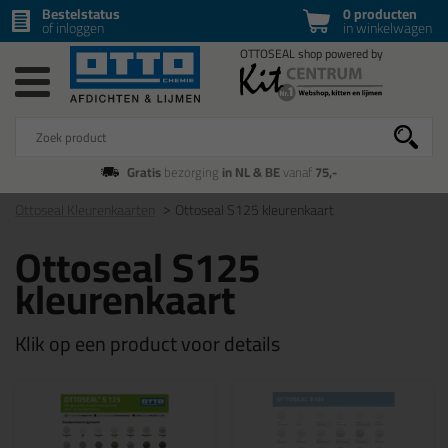
Bestelstatus
0 producten
of inloggen
in winkelwagen
Gratis
bezorging
in NL & BE
vanaf
75,-
Ottoseal Kleurenkaarten
Ottoseal S125 kleurenkaart
Ottoseal S125
kleurenkaart
Klik op een product voor details