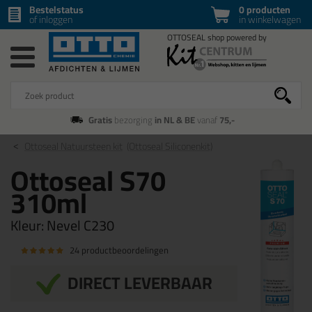
Bestelstatus
0 producten
of inloggen
in winkelwagen
Gratis
bezorging
in NL & BE
vanaf
75,-
Ottoseal Natuursteen kit
(Ottoseal Siliconenkit)
Ottoseal S70
310ml
Kleur:
Nevel C230
24 productbeoordelingen
DIRECT LEVERBAAR