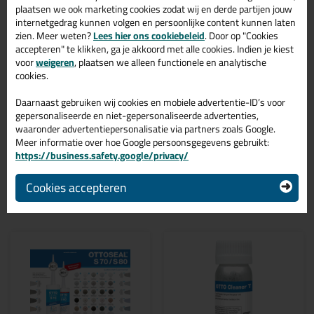
Zoek je kit in een specifieke kleur? Gevonden! Deze ottoseal
plaatsen we ook marketing cookies zodat wij en derde partijen jouw
natuursteen kit Ottoseal S70 310ml in de kleur Nevel C230 is te
internetgedrag kunnen volgen en persoonlijke content kunnen laten
gebruiken voor verschillende toepassingen. Een duurzame en
zien. Meer weten?
Lees hier ons cookiebeleid
. Door op "Cookies
veelzijdige kit welke makkelijk te verwerken is. Perfect als je een
accepteren" te klikken, ga je akkoord met alle cookies. Indien je kiest
bijpassende kleur zoekt met gegarandeerd een topresultaat.
voor
weigeren
, plaatsen we alleen functionele en analytische
Bestel de Ottoseal S70 310ml in kleur Nevel C230 vandaag nog!
cookies.
Op voorraad en op werkdagen besteld = morgen in huis.
Daarnaast gebruiken wij cookies en mobiele advertentie-ID’s voor
Wil je meer weten over de toepassing en kenmerken van dit
gepersonaliseerde en niet-gepersonaliseerde advertenties,
product?
Lees alles over dit product >
waaronder advertentiepersonalisatie via partners zoals Google.
Meer informatie over hoe Google persoonsgegevens gebruikt:
https://business.safety.google/privacy/
Cookies accepteren
Gerelateerde producten