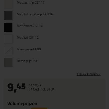
Mat Jasmijn C6117
Mat Antracietgrijs C6116
Mat Zwart C6114
Mat Wit C6112
Transparant C00
Betongrijs C56
alle 47 kleuren >
9,
45
per stuk
(
11,
43
incl. BTW )
Volumeprijzen