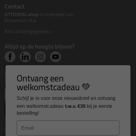
Contact
OTTOSEAL shop
is onderdeel van
Kitcentrum B.V.
Alle contactgegevens >
Altijd op de hoogte blijven?
Nieuws, tips en exclusieve deals rechtstreeks in je
Ontvang een
inbox
welkomstcadeau 💚
Email
Schijf je in voor onze nieuwsbrief en ontvang
t.w.v. €35
een welkomstcadeau
bij je eerste
Inschrijven
bestelling!
Email
Kitcentrum is trots op: