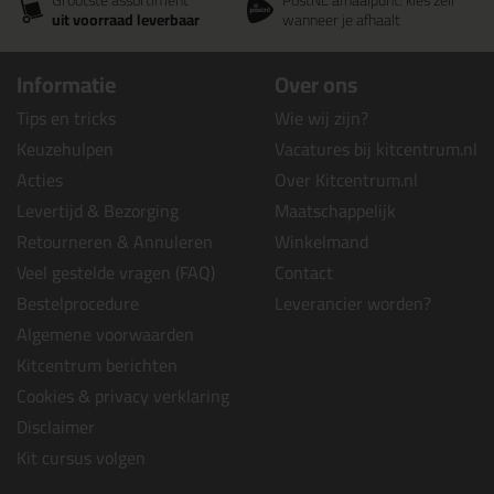
Grootste assortiment
PostNL afhaalpunt: kies zelf
uit voorraad leverbaar
wanneer je afhaalt
Informatie
Over ons
Tips en tricks
Wie wij zijn?
Keuzehulpen
Vacatures bij kitcentrum.nl
Acties
Over Kitcentrum.nl
Levertijd & Bezorging
Maatschappelijk
Retourneren & Annuleren
Winkelmand
Veel gestelde vragen (FAQ)
Contact
Bestelprocedure
Leverancier worden?
Algemene voorwaarden
Kitcentrum berichten
Cookies & privacy verklaring
Disclaimer
Kit cursus volgen