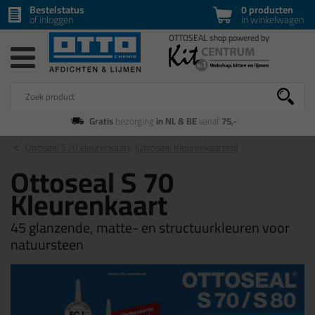
Bestelstatus
0 producten
of inloggen
in winkelwagen
Gratis
bezorging
in NL & BE
vanaf
75,-
Ottoseal S70 kleurenkaart
(Ottoseal Kleurenkaarten)
Ottoseal S 70
Kleurenkaart
45 glanzende, matte- en structuurkleuren voor
natuursteen