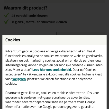
Waarom dit product?
45 verschillende kleuren
In
glans-, matte- en structuur kleuren
Omschrijving
Reviews (0)
Cookies
Kleurenkaart Ottoseal S70
Kitcentrum gebruikt cookies en vergelijkbare technieken. Naast
functionele en analytische cookies waardoor de website goed werkt,
De Ottoseal is verkrijgbaar in 45 verschillende kleuren. De kleur
plaatsen we ook marketing cookies zodat wij en derde partijen jouw
mogelijkheden zijn vrij uniek. Deze siliconenkit is namelijk
internetgedrag kunnen volgen en persoonlijke content kunnen laten
verkrijgbaar in glanzende-, matte- en structuurkleuren. Je vindt
zien. Meer weten?
Lees hier ons cookiebeleid
. Door op "Cookies
dus gegarandeerd een kleur voor jouw klus!
accepteren" te klikken, ga je akkoord met alle cookies. Indien je kiest
voor
weigeren
, plaatsen we alleen functionele en analytische
De kit dotten zijn de daadwerkelijke kit. Je voelt en ziet precies
cookies.
wat je krijgt.
Daarnaast gebruiken wij cookies en mobiele advertentie-ID’s voor
gepersonaliseerde en niet-gepersonaliseerde advertenties,
waaronder advertentiepersonalisatie via partners zoals Google.
Meer informatie over hoe Google persoonsgegevens gebruikt: