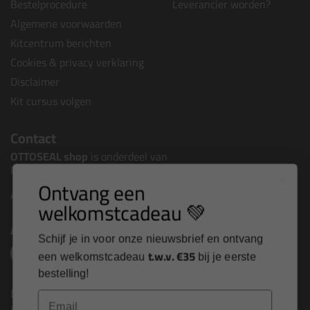
Bestelprocedure
Leverancier worden?
Algemene voorwaarden
Kitcentrum berichten
Cookies & privacy verklaring
Disclaimer
Kit cursus volgen
Contact
OTTOSEAL shop
is onderdeel van
Kitcentrum B.V.
Ontvang een
Alle contactgegevens >
welkomstcadeau 💚
Altijd op de hoogte blijven?
Schijf je in voor onze nieuwsbrief en ontvang
t.w.v. €35
een welkomstcadeau
bij je eerste
bestelling!
Nieuws, tips en exclusieve deals rechtstreeks in je
Email
inbox