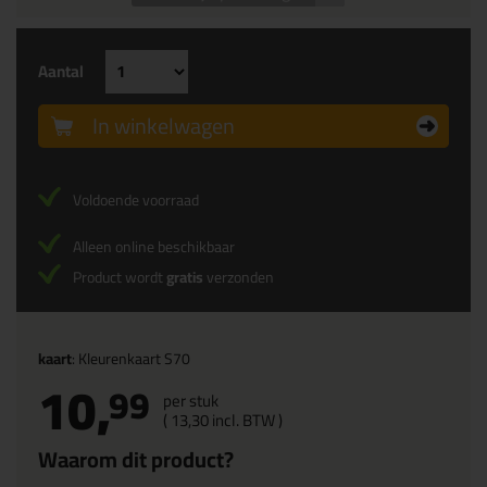
Aantal
In winkelwagen
Voldoende voorraad
Alleen online beschikbaar
Product wordt
gratis
verzonden
kaart
: Kleurenkaart S70
10,
99
per stuk
(
13,
30
incl. BTW )
Waarom dit product?