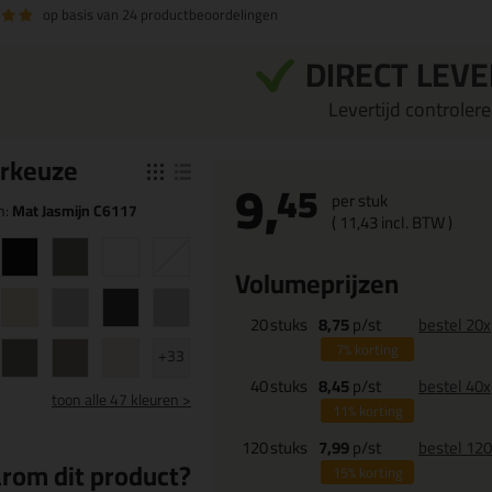
op basis van
24 productbeoordelingen
DIRECT LEV
Levertijd controleren
r
keuze
9,
45
per stuk
n:
Mat Jasmijn C6117
(
11,
43
incl. BTW )
Volumeprijzen
20
stuks
8,75
p/st
bestel 20x
7%
korting
+33
40
stuks
8,45
p/st
bestel 40x
toon
alle 47 kleuren >
11%
korting
120
stuks
7,99
p/st
bestel 12
rom dit product?
15%
korting