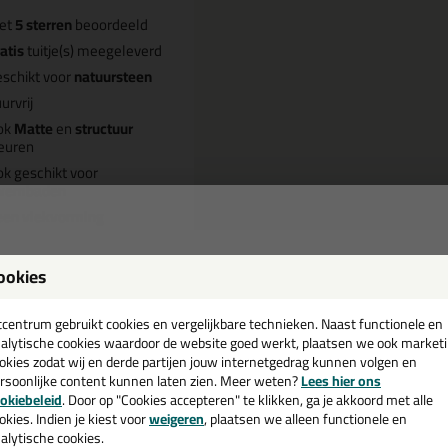
et
5 sterren
beoordeeld
atis
tuitje(s) meegeleverd
schikt voor
natuursteen
urvrij
ok
Matte
en
structuur
euren
k geschikt voor
wembaden
een vlekvorming
ookies
een
Omschrijving
Specificaties
cadeau 💚
tcentrum gebruikt cookies en vergelijkbare technieken. Naast functionele en
alytische cookies waardoor de website goed werkt, plaatsen we ook market
ttoseal S70 310ml in Mat Jasmij
okies zodat wij en derde partijen jouw internetgedrag kunnen volgen en
rsoonlijke content kunnen laten zien. Meer weten?
Lees hier ons
e nieuwsbrief en ontvang een
okiebeleid
. Door op "Cookies accepteren" te klikken, ga je akkoord met alle
k je kit in een specifieke kleur? Gevonden! Deze ottoseal natuursteen ki
v. €35,-
bij je eerste bestelling!
okies. Indien je kiest voor
weigeren
, plaatsen we alleen functionele en
gebruiken voor verschillende toepassingen. Een duurzame en veelzijdige k
alytische cookies.
passende kleur zoekt met gegarandeerd een topresultaat. Bestel de Ot