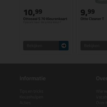
10,
9,
99
99
Ottoseal S 70 Kleurenkaart
Otto Cleaner T
Opzoek naar de juiste kleur?
Bekijken
Bekijken
Informatie
Over
Tips en tricks
Wie wi
Keuzehulpen
Vacatu
Acties
Over 