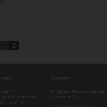
 ons
Contact
j zijn?
OTTOSEAL shop
is onderdeel 
res bij kitcentrum.nl
Kitcentrum B.V.
Kitcentrum.nl
Alle contactgegevens >