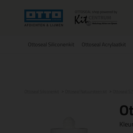
Ottoseal Siliconenkit
Ottoseal Acrylaatkit
Voor 21:00 uur besteld
morgen in huis
Gratis
be
Ottoseal Siliconenkit
Ottoseal Natuursteen kit
Ottoseal S
Ot
Kleu