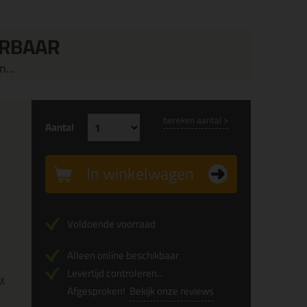
ERBAAR
...
bereken aantal >
Aantal
In winkelwagen
Voldoende voorraad
Alleen online beschikbaar
Levertijd controleren...
0x
Afgesproken!
Bekijk onze reviews