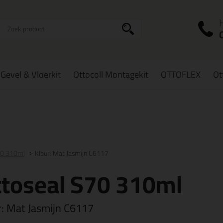
I
a
Gevel & Vloerkit
Ottocoll Montagekit
OTTOFLEX
Ot
zorging
in NL & BE
vanaf
75,-
Grootste assortiment
uit voorraad le
70 310ml
Kleur: Mat Jasmijn C6117
toseal S70 310ml
r:
Mat Jasmijn C6117