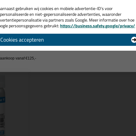
! Op voorraad en op werkdagen besteld = morgen in huis.
arnaast gebruiken wij cookies en mobiele advertentie-ID’s voor
personaliseerde en niet-gepersonaliseerde advertenties, waaronder
 je meer weten over de toepassing en kenmerken van dit product?
Lees 
vertentiepersonalisatie via partners zoals Google. Meer informatie over hoe
ogle persoonsgegevens gebruikt:
https://business.safety.google/privacy/
 de actiecode ›
Cookies accepteren
 wil geen cadeau
n
j aankoop vanaf €125,-