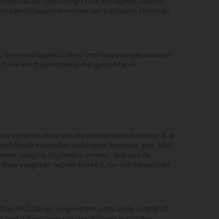
 bestaat uit: Ottocoll High Tack montagekit, Ottocoll
 eigen eigenschappen en manier van toepassen. Hieronder
g. Deze montagekit is ideaal voor toepassingen waar een
en! Het wordt bijvoorbeeld veel gebruikt voor:
c
om te verlijmen, maar ook als afdichtmiddel inzetbaar is. Je
rschillende materialen zoals steen, keramiek, glas, hout,
anken, spiegels, traptreden, en meer. Ook voor de
 Maar aangezien het ook een kit is, kan het ook gebruikt
haan (PU). De lijm reageert met vocht uit de lucht of uit
t voor het verlijmen van verschillende materialen,