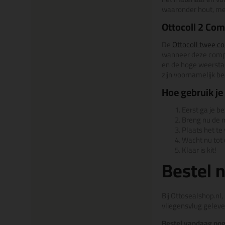
waaronder hout, met
Ottocoll 2 Co
De
Ottocoll twee c
wanneer deze compo
en de hoge weerstan
zijn voornamelijk b
Hoe gebruik je
Eerst ga je b
Breng nu de m
Plaats het te
Wacht nu tot d
Klaar is kit!
Bestel n
Bij Ottosealshop.nl
vliegensvlug gelever
Bestel vandaag nog 