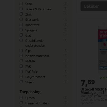
3
Staal
Bekijken
3
Tegels & Keramiek
3
Zink
2
Stucwerk
2
Kunststof
2
Spiegels
2
Glas
1
Geschilderde
ondergronden
1
Gips
1
Isolatiemateriaal
1
PMMA
1
PVC
1
PVC folie
1
Polycarbonaat
7,
69
1
Steen
Ottocoll M530 
Toepassing
Montagelijm 3
Montagelijm met ze
3
Lijmen
kleefkracht, na 20 
2
Binnen & Buiten
handvast!