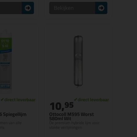
n
Bekijken
10,
95
6 Spiegellijm
Ottocoll M595 Worst
580ml Wit
jmen van alle
De premium hybride lijm voor
els
vlakke verlijmingen