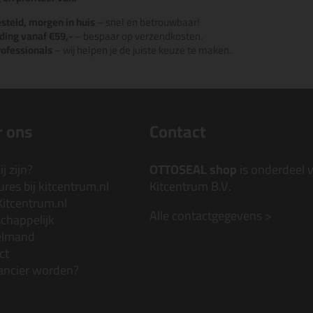
steld, morgen in huis
– snel en betrouwbaar!
ding vanaf €59,-
– bespaar op verzendkosten.
rofessionals
– wij helpen je de juiste keuze te maken.
 ons
Contact
j zijn?
OTTOSEAL shop
is onderdeel 
res bij kitcentrum.nl
Kitcentrum B.V.
Kitcentrum.nl
Alle contactgegevens >
chappelijk
elmand
ct
ancier worden?