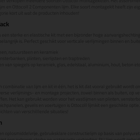
aler verkopen meerdere soorten Ottocoll montagekitten. Het assortiment
U lijm en Ottocoll 2 Componenten lijm. Elke soort montagekit heeft zijn
orie kort uit wat de producten inhouden!
Tack
s een sterke en elastische kit met een bijzonder hoge aanvangshechtin
belangrijk is. Perfect geschikt voor verticale verlijmingen binnen en buit
teen, natuursteen en keramiek
nsterbanken, plinten, sierlijsten en traptreden
men van spiegels op keramiek, glas, edelstaal, aluminium, hout, beton et
n combinatie van lijm en kit in één, het is kit dat vooral gebruikt wordt 
verse verlijmings- en montage projecten, zowel binnen als buiten, op ve
fen. Het kan gebruikt worden voor het vastlijmen van plinten, vensterb
hpanelen, gevels en voertuigen is Ottocoll lijmkit een geschikte optie.
chten van verschilllende situaties!
m
een oplosmiddelvrije, gebruiksklare constructielijm op basis van polyuret
rmt een extreem sterke en watervaste verbinding. PU lijm wordt gebruik