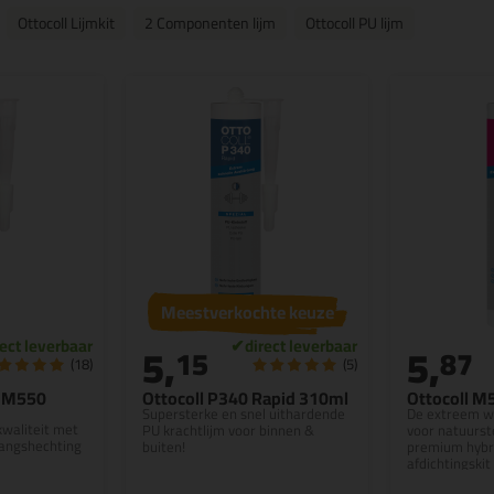
Ottocoll Lijmkit
2 Componenten lijm
Ottocoll PU lijm
Meestverkochte keuze
5,
5,
15
87
(18)
(5)
K M550
Ottocoll P340 Rapid 310ml
Ottocoll M
Supersterke en snel uithardende
De extreem w
kwaliteit met
PU krachtlijm voor binnen &
voor natuurst
angshechting
buiten!
premium hybri
afdichtingskit