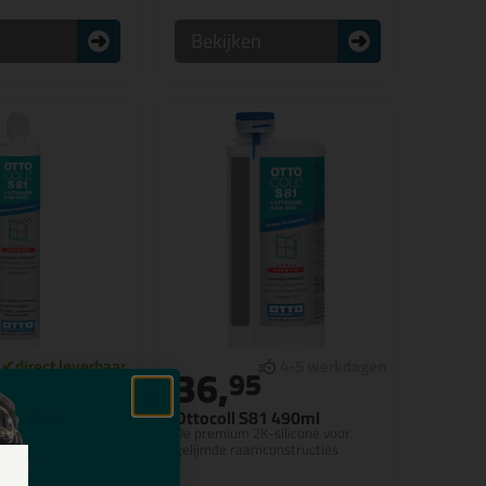
n
Bekijken
36,
5
95
81 280ml
Ottocoll S81 490ml
-silicone voor
De premium 2K-silicone voor
constructies |
gelijmde raamconstructies
king en te
t een standaard