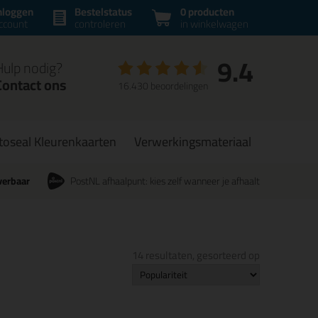
nloggen
Bestelstatus
0 producten
ccount
controleren
in winkelwagen
9.4
Hulp nodig?
Contact ons
16.430 beoordelingen
toseal Kleurenkaarten
Verwerkingsmateriaal
verbaar
PostNL afhaalpunt: kies zelf wanneer je afhaalt
14 resultaten, gesorteerd op