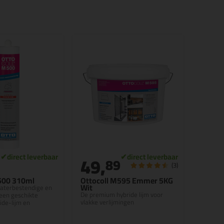
49,
89
(3)
500 310ml
Ottocoll M595 Emmer 5KG
Wit
aterbestendige en
De premium hybride lijm voor
een geschikte
vlakke verlijmingen
de-lijm en