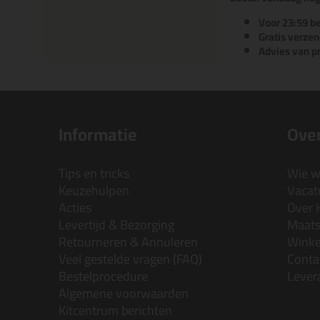
Voor 23:59 be
Gratis verzen
Advies van p
Informatie
Over
Tips en tricks
Wie wi
Keuzehulpen
Vacatu
Acties
Over 
Levertijd & Bezorging
Maats
Retourneren & Annuleren
Wink
Veel gestelde vragen (FAQ)
Conta
Bestelprocedure
Lever
Algemene voorwaarden
Kitcentrum berichten