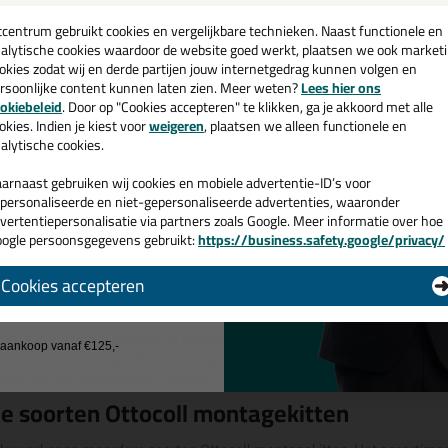
een
kitspuit
cadeau 💚
tcentrum gebruikt cookies en vergelijkbare technieken. Naast functionele en
Bekijken
Bekijke
alytische cookies waardoor de website goed werkt, plaatsen we ook market
okies zodat wij en derde partijen jouw internetgedrag kunnen volgen en
rsoonlijke content kunnen laten zien. Meer weten?
Lees hier ons
e nieuwsbrief en ontvang een
okiebeleid
. Door op "Cookies accepteren" te klikken, ga je akkoord met alle
v. €35,-
bij je eerste bestelling!
okies. Indien je kiest voor
weigeren
, plaatsen we alleen functionele en
1
2
Volgende
alytische cookies.
l montagekit – professionele
arnaast gebruiken wij cookies en mobiele advertentie-ID’s voor
personaliseerde en niet-gepersonaliseerde advertenties, waaronder
lshop.nl
vertentiepersonalisatie via partners zoals Google. Meer informatie over hoe
ogle persoonsgegevens gebruikt:
https://business.safety.google/privacy/
 de actiecode ›
Ottocoll montagekit?
Cookies accepteren
 wil geen cadeau
en zijn krachtige, elastische lijmkitten die geschikt zijn voor het verl
j aankoop vanaf €125,-
 snelle uitharding is Otto montagekit ideaal voor zowel binnen- als b
onteren van wandpanelen, plinten, traptreden, vensterbanken, spiegels
de soorten Ottocoll montagekitten