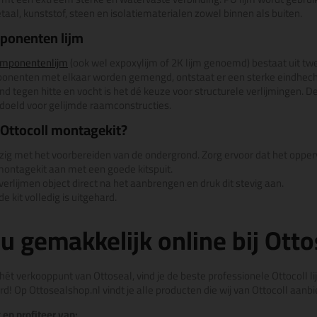
aal, kunststof, steen en isolatiematerialen zowel binnen als buiten.
mponenten lijm
omponentenlijm
(ook wel expoxylijm of 2K lijm genoemd) bestaat uit twe
nenten met elkaar worden gemengd, ontstaat er een sterke eindhecht
d tegen hitte en vocht is het dé keuze voor structurele verlijmingen. 
edoeld voor gelijmde raamconstructies.
 Ottocoll montagekit?
ezig met het voorbereiden van de ondergrond. Zorg ervoor dat het oppervl
ontagekit aan met een goede kitspuit.
 verlijmen object direct na het aanbrengen en druk dit stevig aan.
e kit volledig is uitgehard.
u gemakkelijk online bij Otto
, hét verkooppunt van Ottoseal, vind je de beste professionele Ottocoll 
d! Op Ottosealshop.nl vindt je alle producten die wij van Ottocoll aanb
en profiteer van: