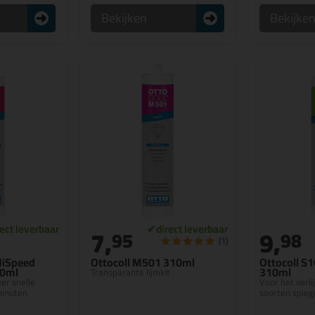
Bekijken
Bekijke
7,
9,
95
98
(1)
HiSpeed
Ottocoll M501 310ml
Ottocoll S1
10ml
310ml
Transparante lijmkit
er snelle
Voor het verli
minuten
soorten spieg