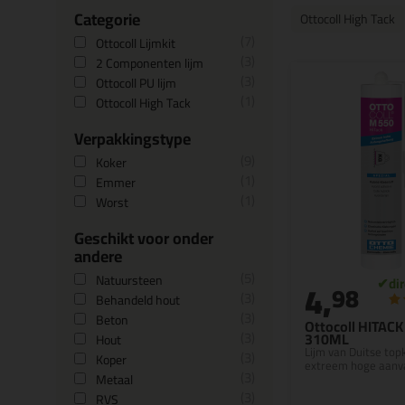
Categorie
Ottocoll High Tack
7
Ottocoll Lijmkit
3
2 Componenten lijm
3
Ottocoll PU lijm
1
Ottocoll High Tack
Verpakkingstype
9
Koker
1
Emmer
1
Worst
Geschikt voor onder
andere
5
Natuursteen
4,
98
3
Behandeld hout
3
Beton
Ottocoll HITAC
3
310ML
Hout
Lijm van Duitse top
3
Koper
extreem hoge aanv
3
Metaal
3
RVS