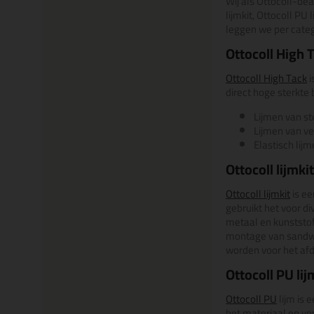
Wij als Ottocoll-de
lijmkit, Ottocoll P
leggen we per categ
Ottocoll High 
Ottocoll High Tack
i
direct hoge sterkte 
Lijmen van s
Lijmen van ve
Elastisch lij
Ottocoll lijmkit
Ottocoll lijmkit
is ee
gebruikt het voor di
metaal en kunststof
montage van sandwic
worden voor het afdi
Ottocoll PU lij
Ottocoll PU
lijm is 
het materiaal en vo