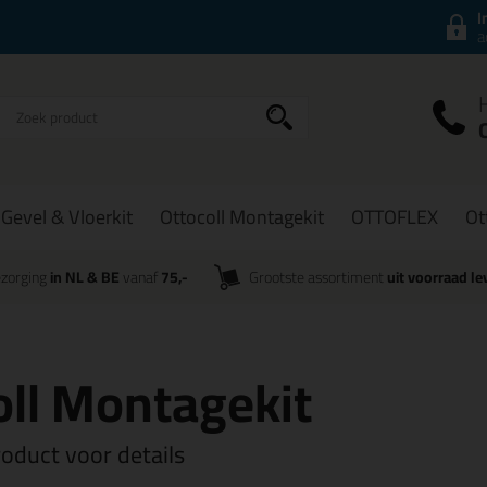
I
a
Gevel & Vloerkit
Ottocoll Montagekit
OTTOFLEX
Ot
zorging
in NL & BE
vanaf
75,-
Grootste assortiment
uit voorraad le
oll Montagekit
roduct voor details