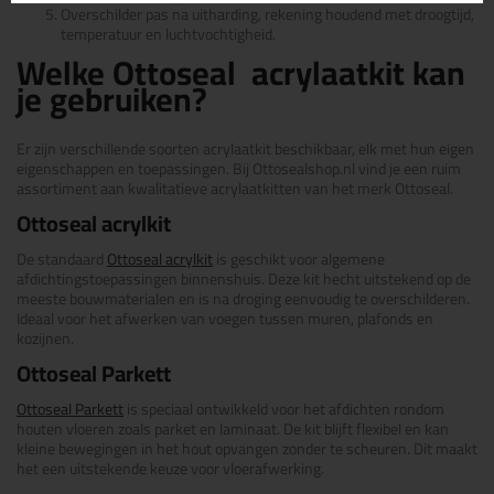
Overschilder pas na uitharding, rekening houdend met droogtijd,
temperatuur en luchtvochtigheid.
Welke Ottoseal acrylaatkit kan
je gebruiken?
Er zijn verschillende soorten acrylaatkit beschikbaar, elk met hun eigen
eigenschappen en toepassingen. Bij Ottosealshop.nl vind je een ruim
assortiment aan kwalitatieve acrylaatkitten van het merk Ottoseal.
Ottoseal acrylkit
De standaard
Ottoseal acrylkit
is geschikt voor algemene
afdichtingstoepassingen binnenshuis. Deze kit hecht uitstekend op de
meeste bouwmaterialen en is na droging eenvoudig te overschilderen.
Ideaal voor het afwerken van voegen tussen muren, plafonds en
kozijnen.
Ottoseal Parkett
Ottoseal Parkett
is speciaal ontwikkeld voor het afdichten rondom
houten vloeren zoals parket en laminaat. De kit blijft flexibel en kan
kleine bewegingen in het hout opvangen zonder te scheuren. Dit maakt
het een uitstekende keuze voor vloerafwerking.