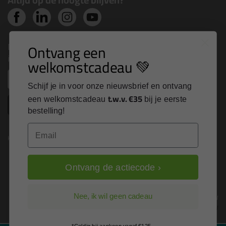
Nieuws, tips en exclusieve deals rechtstreeks in je
Ontvang een
inbox
welkomstcadeau 💚
Email
Schijf je in voor onze nieuwsbrief en ontvang
t.w.v. €35
een welkomstcadeau
bij je eerste
Inschrijven
bestelling!
Email
Kitcentrum is trots op:
Ontvang de actiecode ›
Alle prijzen zijn in EURO en excl. 21% BTW
Nee, ik wil geen cadeau
wijzig naar incl. BTW