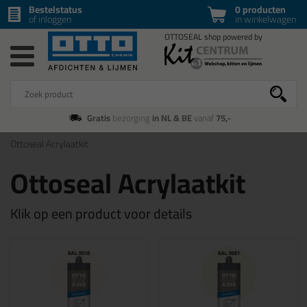
Bestelstatus
0 producten
of inloggen
in winkelwagen
Gratis
bezorging
in NL & BE
vanaf
75,-
Ottoseal Acrylaatkit
Ottoseal Acrylaatkit
Klik op een product voor details