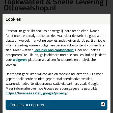
Topkwaliteit & Snelle Levering |
Ottosealshop.nl
Wat is Ottoseal acrylaatkit?
Cookies
Kitcentrum gebruikt cookies en vergelijkbare technieken. Naast
Acrylaatkit is een veelgebruikte afdichtingskit. Deze kit wordt vaak
toegepast in de afbouw, interieurbouw en bij renovatieprojecten. Het
functionele en analytische cookies waardoor de website goed werkt,
product is vooral geschikt voor binnengebruik en hecht goed op poreuze
plaatsen we ook marketing cookies zodat wij en derde partijen jouw
ondergronden zoals beton, gips, hout en metselwerk. Een belangrijk
internetgedrag kunnen volgen en persoonlijke content kunnen laten
voordeel van acrylaatkit is dat het na uitharding overschilderbaar is.
zien. Meer weten?
Lees hier ons cookiebeleid
. Door op "Cookies
Hierdoor kun je naden, kieren en voegen netjes wegwerken zonder dat
accepteren" te klikken, ga je akkoord met alle cookies. Indien je kiest
de kit zichtbaar blijft. Acrylaatkit droogt snel, is geurarm en gemakkelijk
voor
weigeren
, plaatsen we alleen functionele en analytische
aan te brengen, wat het populair maakt bij zowel vakmensen als doe-
cookies.
het-zelvers.
Hoe gebruik je Ottoseal
Daarnaast gebruiken wij cookies en mobiele advertentie-ID’s voor
acrylaatkit?
gepersonaliseerde en niet-gepersonaliseerde advertenties,
waaronder advertentiepersonalisatie via partners zoals Google.
Meer informatie over hoe Google persoonsgegevens gebruikt:
https://business.safety.google/privacy/
Maak de ondergrond schoon, droog en vetvrij.
Breng de kit gelijkmatig aan met een kitpistool.
Strijk de kit binnen enkele minuten glad met een natte vinger of
Cookies accepteren
afstrijkmiddel.
Laat de kit volledig uitharden.