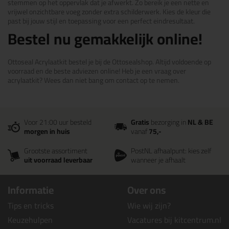
stemmen op het oppervlak dat je afwerkt. Zo bereik je een nette en
vrijwel onzichtbare voeg zonder extra schilderwerk. Kies de kleur die
past bij jouw stijl en toepassing voor een perfect eindresultaat.
Bestel nu gemakkelijk online!
Ottoseal Acrylaatkit bestel je bij de Ottosealshop. Altijd voldoende op
voorraad en de beste adviezen online! Heb je een vraag over
acrylaatkit? Wees dan niet bang om contact op te nemen.
Voor 21:00 uur besteld
Gratis
bezorging in
NL & BE
morgen in huis
vanaf
75,-
Grootste assortiment
PostNL afhaalpunt: kies zelf
uit voorraad leverbaar
wanneer je afhaalt
Informatie
Over ons
Tips en tricks
Wie wij zijn?
Keuzehulpen
Vacatures bij kitcentrum.nl