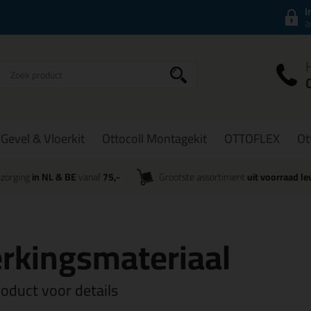
I
a
Gevel & Vloerkit
Ottocoll Montagekit
OTTOFLEX
Ot
zorging
in NL & BE
vanaf
75,-
Grootste assortiment
uit voorraad le
rkingsmateriaal
roduct voor details