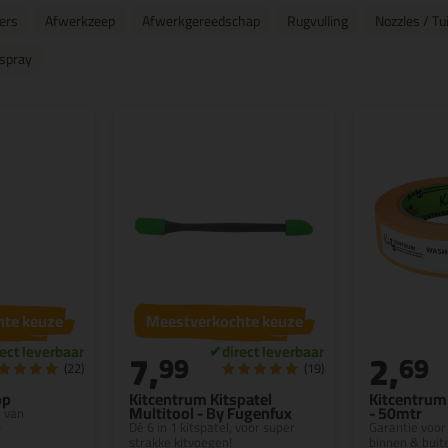
ers
Afwerkzeep
Afwerkgereedschap
Rugvulling
Nozzles / T
spray
hte keuze
Meestverkochte keuze
7,
2,
99
69
(22)
(19)
op
Kitcentrum Kitspatel
Kitcentrum
Multitool - By Fugenfux
- 50mtr
e van
Dé 6 in 1 kitspatel, voor super
Garantie voor
️
strakke kitvoegen!
binnen & buit