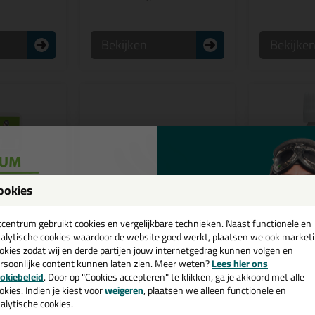
Bekijken
Bekijke
ookies
een
cadeau 💚
tcentrum gebruikt cookies en vergelijkbare technieken. Naast functionele en
 keuze
Meestve
alytische cookies waardoor de website goed werkt, plaatsen we ook market
okies zodat wij en derde partijen jouw internetgedrag kunnen volgen en
3,
9,
75
99
rsoonlijke content kunnen laten zien. Meer weten?
Lees hier ons
(15)
(7)
e nieuwsbrief en ontvang een
okiebeleid
. Door op "Cookies accepteren" te klikken, ga je akkoord met alle
atels - Set
Afwerkhoutje per stuk
Otto Cleane
v. €35,-
bij je eerste bestelling!
okies. Indien je kiest voor
weigeren
, plaatsen we alleen functionele en
Professionele afwerkhoutjes van
Reiniger voor 
alytische cookies.
patels voor
6mm tot 40mm
flanken