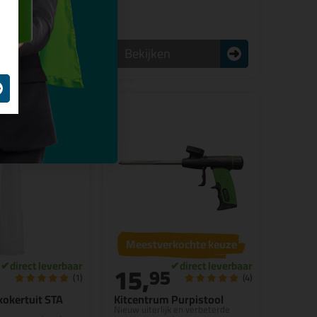
n
Bekijken
Meestverkochte keuze
15,
95
(1)
(4)
kokertuit STA
Kitcentrum Purpistool
Nieuw uiterlijk en verbeterde