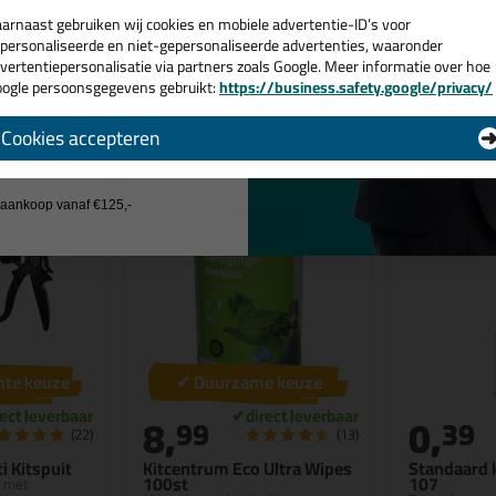
arnaast gebruiken wij cookies en mobiele advertentie-ID’s voor
personaliseerde en niet-gepersonaliseerde advertenties, waaronder
vertentiepersonalisatie via partners zoals Google. Meer informatie over hoe
Bekijken
Bekijke
ogle persoonsgegevens gebruikt:
https://business.safety.google/privacy/
 de actiecode ›
Cookies accepteren
 wil geen cadeau
j aankoop vanaf €125,-
hte keuze
✔ Duurzame keuze
8,
0,
99
39
(22)
(13)
i Kitspuit
Kitcentrum Eco Ultra Wipes
Standaard 
100st
107
t met