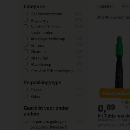
Categorie
Kitspuiten
Prim
23
Gebruiksmateriaal
Otto Anti Schimmel
20
Rugvulling
19
Nozzles / Tuiten /
spuitmonden
9
Afwerkgereedschap
9
Primers
8
Cleaners
7
Kitspuiten
5
Afwerkzeep
1
Otto Anti Schimmelspray
Verpakkingstype
1
Flacon
Meestverkoc
1
Koker
0,
89
Geschikt voor onder
andere
Kit Tuitje met d
2
Afsluitbaar kit tuitj
Terpentine gedragen
gerecycled plastic♻
producten (Alkydverf)