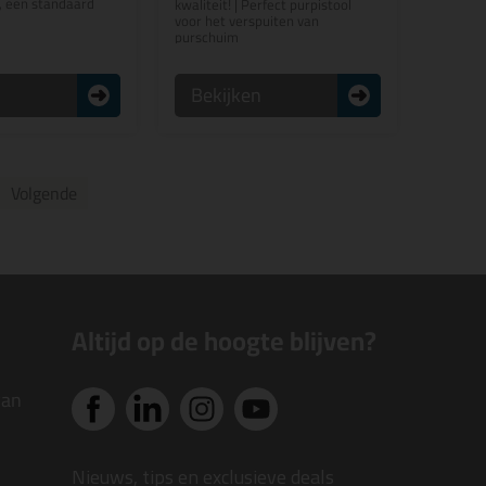
, een standaard
kwaliteit! | Perfect purpistool
voor het verspuiten van
purschuim
n
Bekijken
Volgende
Altijd op de hoogte blijven?
van
Nieuws, tips en exclusieve deals