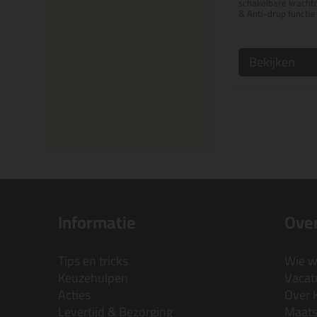
schakelbare kracht
& Anti-drup functie
Bekijken
Informatie
Over
Tips en tricks
Wie wi
Keuzehulpen
Vacatu
Acties
Over 
Levertijd & Bezorging
Maats