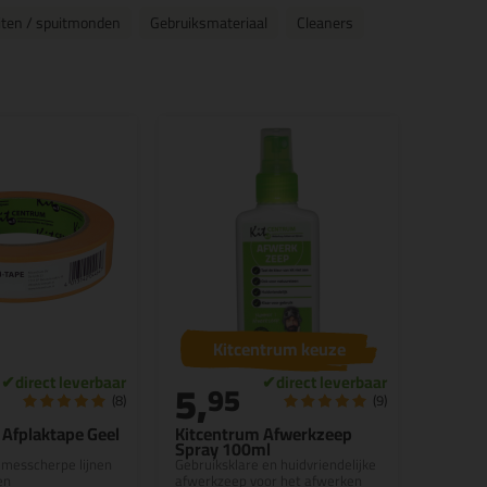
uiten / spuitmonden
Gebruiksmateriaal
Cleaners
Kitcentrum keuze
5,
95
(8)
(9)
 Afplaktape Geel
Kitcentrum Afwerkzeep
Spray 100ml
 messcherpe lijnen
Gebruiksklare en huidvriendelijke
en
afwerkzeep voor het afwerken