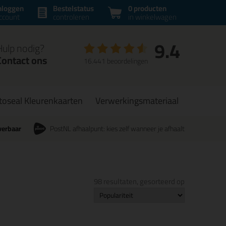
nloggen
Bestelstatus
0 producten
ccount
controleren
in winkelwagen
9.4
Hulp nodig?
Contact ons
16.441 beoordelingen
toseal Kleurenkaarten
Verwerkingsmateriaal
verbaar
PostNL afhaalpunt: kies zelf wanneer je afhaalt
98 resultaten, gesorteerd op