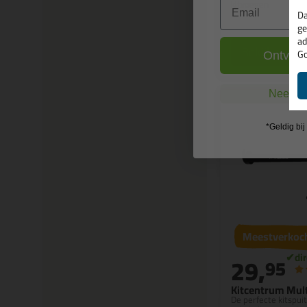
Email
kitvoegen
Da
ge
ad
Bekijken
Go
Ontvang
Nee, ik
*Geldig bi
Meestverkoc
29,
95
Kitcentrum Mult
De perfecte kitspui