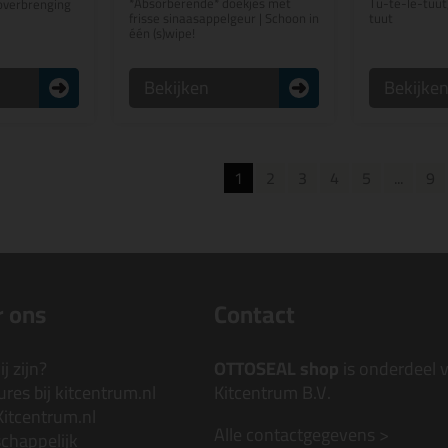
*Absorberende* doekjes met
Tu-te-le-tuut
overbrenging
frisse sinaasappelgeur | Schoon in
tuut
één (s)wipe!
Bekijken
Bekijke
1
2
3
4
5
...
9
 ons
Contact
j zijn?
OTTOSEAL shop
is onderdeel 
res bij kitcentrum.nl
Kitcentrum B.V.
Kitcentrum.nl
Alle contactgegevens >
chappelijk