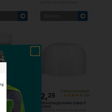
van ruim 30 meter kitwerk
n
Bekijken
rkochte keuze
ing
2,
25
(13)
(16)
r T
Afsluitdopje koker (zakje 5
stuks)
vetvrije hecht
Luchtdicht afsluiten van de koker