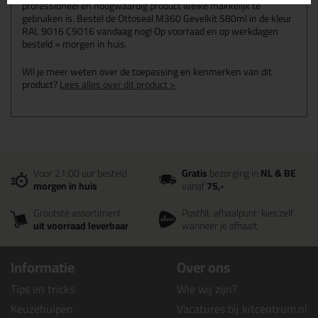
professioneel en hoogwaardig product welke makkelijk te
gebruiken is. Bestel de Ottoseal M360 Gevelkit 580ml in de kleur
RAL 9016 C9016 vandaag nog! Op voorraad en op werkdagen
besteld = morgen in huis.
Wil je meer weten over de toepassing en kenmerken van dit
product?
Lees alles over dit product >
Voor 21:00 uur besteld
Gratis
bezorging in
NL & BE
morgen in huis
vanaf
75,-
Grootste assortiment
PostNL afhaalpunt: kies zelf
uit voorraad leverbaar
wanneer je afhaalt
Informatie
Over ons
Tips en tricks
Wie wij zijn?
Keuzehulpen
Vacatures bij kitcentrum.nl