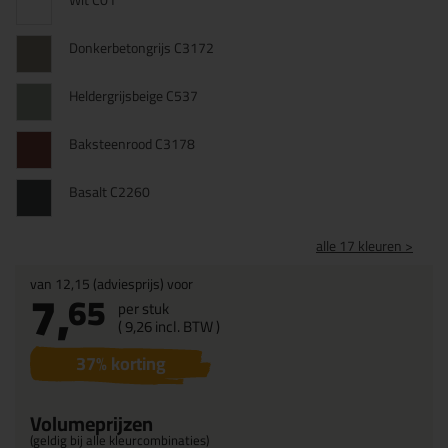
Wit C01
Donkerbetongrijs C3172
Heldergrijsbeige C537
Baksteenrood C3178
Basalt C2260
alle 17 kleuren >
van
12,15
(adviesprijs) voor
7,
65
per stuk
(
9,
26
incl. BTW )
37
% korting
Volumeprijzen
(geldig bij alle kleurcombinaties)