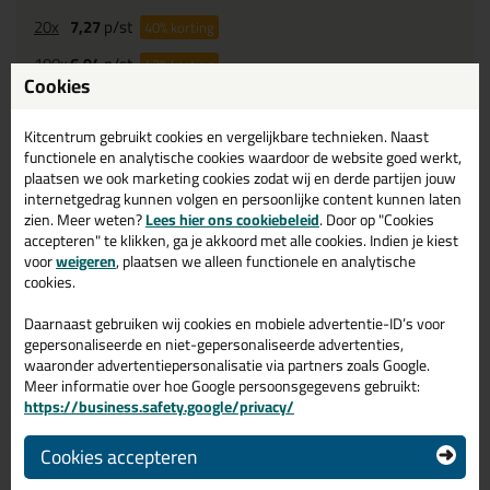
20x
7,27
p/st
40%
korting
100x
6,94
p/st
43%
korting
Cookies
200x
6,65
p/st
45%
korting
Kitcentrum gebruikt cookies en vergelijkbare technieken. Naast
Waarom dit product?
functionele en analytische cookies waardoor de website goed werkt,
plaatsen we ook marketing cookies zodat wij en derde partijen jouw
Na 6 uur
kleefvrij
internetgedrag kunnen volgen en persoonlijke content kunnen laten
zien. Meer weten?
Lees hier ons cookiebeleid
. Door op "Cookies
Ruim kleuren aanbod
accepteren" te klikken, ga je akkoord met alle cookies. Indien je kiest
Prettig verwerkbaar
voor
weigeren
, plaatsen we alleen functionele en analytische
cookies.
Omschrijving
Daarnaast gebruiken wij cookies en mobiele advertentie-ID’s voor
Specificaties
Reviews (0)
gepersonaliseerde en niet-gepersonaliseerde advertenties,
Ottoseal M360 Gevelkit
waaronder advertentiepersonalisatie via partners zoals Google.
Meer informatie over hoe Google persoonsgegevens gebruikt:
580ml in RAL 9016 C9016
https://business.safety.google/privacy/
Zoek je Ottoseal M360 Gevelkit 580ml in een specifieke kleur?
Cookies accepteren
Gevonden! Deze Ottoseal M360 Gevelkit 580ml in de kleur RAL
9016 C9016 is te gebruiken voor verschillende toepassingen. Een