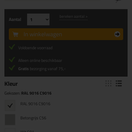
bereken aantal >
Aantal
In winkelwagen
Voldoende voorraad
Alleen online beschikbaar
Gratis
bezorging vanaf 75,-
Kleur
Gekozen:
RAL 9016 C9016
RAL 9016 C9016
Betongrijs C56