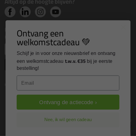
Altijd op de hoogte blijven?
Nieuws, tips en exclusieve deals rechtstreeks in je
Ontvang een
inbox
welkomstcadeau 💚
Email
Schijf je in voor onze nieuwsbrief en ontvang
t.w.v. €35
een welkomstcadeau
bij je eerste
Inschrijven
bestelling!
Email
Kitcentrum is trots op:
Ontvang de actiecode ›
Alle prijzen zijn in EURO en excl. 21% BTW
Nee, ik wil geen cadeau
wijzig naar incl. BTW