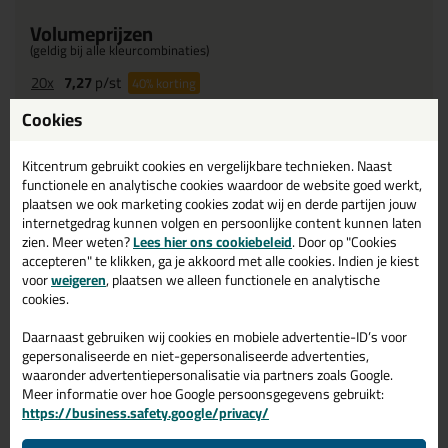
Volumeprijzen
(geldig bij alle kleurcombinaties)
20x
7,27
p/st
40%
korting
100x
6,94
p/st
Cookies
43%
korting
200x
6,65
p/st
45%
korting
Kitcentrum gebruikt cookies en vergelijkbare technieken. Naast
functionele en analytische cookies waardoor de website goed werkt,
Waarom dit product?
plaatsen we ook marketing cookies zodat wij en derde partijen jouw
internetgedrag kunnen volgen en persoonlijke content kunnen laten
Na 6 uur
kleefvrij
zien. Meer weten?
Lees hier ons cookiebeleid
. Door op "Cookies
accepteren" te klikken, ga je akkoord met alle cookies. Indien je kiest
Ruim kleuren aanbod
voor
weigeren
, plaatsen we alleen functionele en analytische
Prettig verwerkbaar
cookies.
Daarnaast gebruiken wij cookies en mobiele advertentie-ID’s voor
Omschrijving
Specificaties
Reviews (0)
gepersonaliseerde en niet-gepersonaliseerde advertenties,
waaronder advertentiepersonalisatie via partners zoals Google.
Ottoseal M360 Gevelkit
Meer informatie over hoe Google persoonsgegevens gebruikt:
https://business.safety.google/privacy/
580ml in Baksteenrood