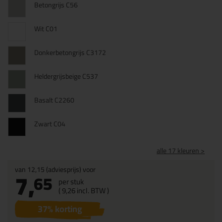
Betongrijs C56
Wit C01
Donkerbetongrijs C3172
Heldergrijsbeige C537
Basalt C2260
Zwart C04
alle 17 kleuren >
van
12,15
(adviesprijs) voor
7,
65
per stuk
(
9,
26
incl. BTW )
37
% korting