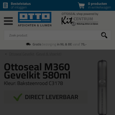
Bestelstatus
0 producten
of inloggen
in winkelwagen
Gratis
bezorging
in NL & BE
vanaf
75,-
Ottoseal Gevelkit
(Gevel & Vloerkit)
Ottoseal M360
Gevelkit 580ml
Kleur:
Baksteenrood C3178
DIRECT LEVERBAAR