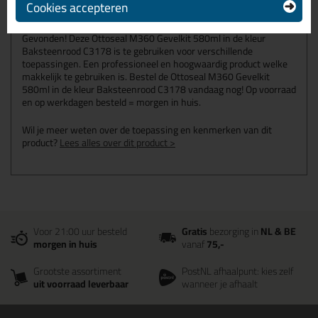
C3178
Cookies accepteren
Zoek je Ottoseal M360 Gevelkit 580ml in een specifieke kleur?
Gevonden! Deze Ottoseal M360 Gevelkit 580ml in de kleur
Baksteenrood C3178 is te gebruiken voor verschillende
toepassingen. Een professioneel en hoogwaardig product welke
makkelijk te gebruiken is. Bestel de Ottoseal M360 Gevelkit
580ml in de kleur Baksteenrood C3178 vandaag nog! Op voorraad
en op werkdagen besteld = morgen in huis.
Wil je meer weten over de toepassing en kenmerken van dit
product?
Lees alles over dit product >
Voor 21:00 uur besteld
Gratis
bezorging in
NL & BE
morgen in huis
vanaf
75,-
Grootste assortiment
PostNL afhaalpunt: kies zelf
uit voorraad leverbaar
wanneer je afhaalt