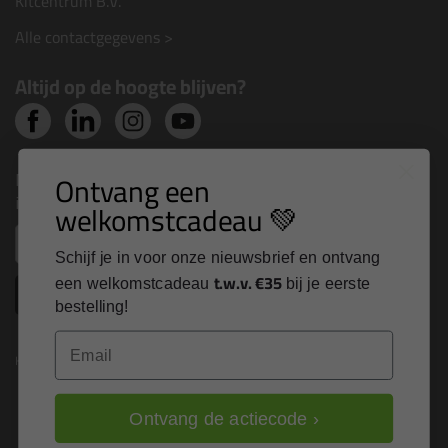
Kitcentrum B.V.
Alle contactgegevens >
Altijd op de hoogte blijven?
Nieuws, tips en exclusieve deals rechtstreeks in je
Ontvang een
inbox
welkomstcadeau 💚
Email
Schijf je in voor onze nieuwsbrief en ontvang
t.w.v. €35
een welkomstcadeau
bij je eerste
Inschrijven
bestelling!
Email
Kitcentrum is trots op:
Ontvang de actiecode ›