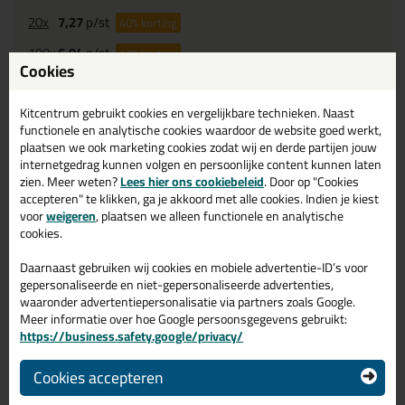
20x
7,27
p/st
40%
korting
100x
6,94
p/st
43%
korting
Cookies
200x
6,65
p/st
45%
korting
Kitcentrum gebruikt cookies en vergelijkbare technieken. Naast
Waarom dit product?
functionele en analytische cookies waardoor de website goed werkt,
plaatsen we ook marketing cookies zodat wij en derde partijen jouw
Na 6 uur
kleefvrij
internetgedrag kunnen volgen en persoonlijke content kunnen laten
zien. Meer weten?
Lees hier ons cookiebeleid
. Door op "Cookies
Ruim kleuren aanbod
accepteren" te klikken, ga je akkoord met alle cookies. Indien je kiest
Prettig verwerkbaar
voor
weigeren
, plaatsen we alleen functionele en analytische
cookies.
Omschrijving
Daarnaast gebruiken wij cookies en mobiele advertentie-ID’s voor
Specificaties
Reviews (0)
gepersonaliseerde en niet-gepersonaliseerde advertenties,
Ottoseal M360 Gevelkit
waaronder advertentiepersonalisatie via partners zoals Google.
Meer informatie over hoe Google persoonsgegevens gebruikt:
580ml in RAL 7016 C7016
https://business.safety.google/privacy/
Zoek je Ottoseal M360 Gevelkit 580ml in een specifieke kleur?
Cookies accepteren
Gevonden! Deze Ottoseal M360 Gevelkit 580ml in de kleur RAL
7016 C7016 is te gebruiken voor verschillende toepassingen. Een