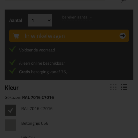
bereken aantal >
Aantal
In winkelwagen
Voldoende voorraad
Alleen online beschikbaar
Gratis
bezorging vanaf 75,-
Kleur
Gekozen:
RAL 7016 C7016
RAL 7016 C7016
Betongrijs C56