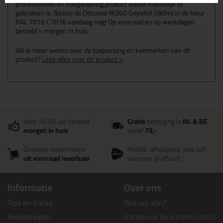
professioneel en hoogwaardig product welke makkelijk te
gebruiken is. Bestel de Ottoseal M360 Gevelkit 580ml in de kleur
RAL 7016 C7016 vandaag nog! Op voorraad en op werkdagen
besteld = morgen in huis.
Wil je meer weten over de toepassing en kenmerken van dit
product?
Lees alles over dit product >
Voor 16:00 uur besteld
Gratis
bezorging in
NL & BE
morgen in huis
vanaf
75,-
Grootste assortiment
PostNL afhaalpunt: kies zelf
uit voorraad leverbaar
wanneer je afhaalt
Informatie
Over ons
Tips en tricks
Wie wij zijn?
Keuzehulpen
Vacatures bij kitcentrum.nl