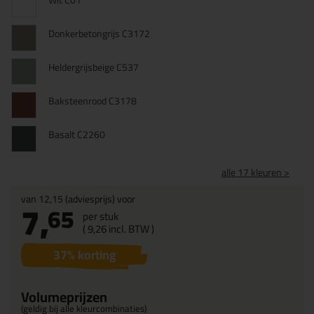
Wit C01
Donkerbetongrijs C3172
Heldergrijsbeige C537
Baksteenrood C3178
Basalt C2260
alle 17 kleuren >
van
12,15
(adviesprijs) voor
7,
65
per stuk
(
9,
26
incl. BTW )
37
% korting
Volumeprijzen
(geldig bij alle kleurcombinaties)