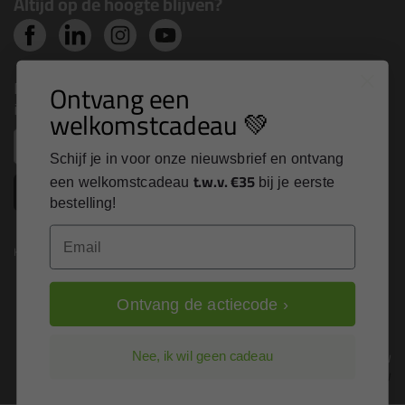
Altijd op de hoogte blijven?
Nieuws, tips en exclusieve deals rechtstreeks in je
Ontvang een
inbox
welkomstcadeau 💚
Email
Schijf je in voor onze nieuwsbrief en ontvang
t.w.v. €35
een welkomstcadeau
bij je eerste
Inschrijven
bestelling!
Email
Kitcentrum is trots op:
Ontvang de actiecode ›
Alle prijzen zijn in EURO en excl. 21% BTW
Nee, ik wil geen cadeau
wijzig naar incl. BTW