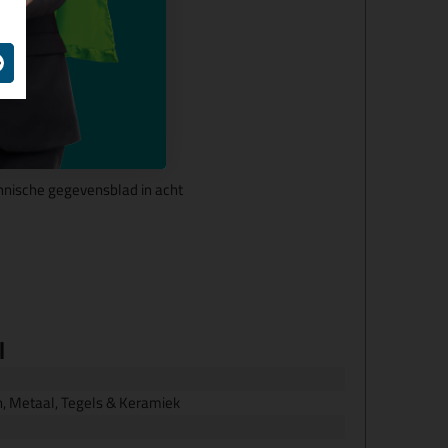
chnische gegevensblad in acht
l
, Metaal, Tegels & Keramiek