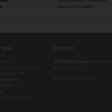
nmerk
Overschilderbaar, UV bestendig
rt
Hybride / Polymeerkit
 ons
Contact
j zijn?
OTTOSEAL shop
is onderdeel 
res bij kitcentrum.nl
Kitcentrum B.V.
Kitcentrum.nl
Alle contactgegevens >
chappelijk
elmand
ct
ancier worden?