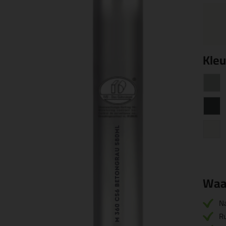
Kleu
Waa
Na
R