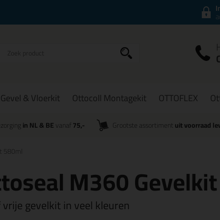
I
a
Gevel & Vloerkit
Ottocoll Montagekit
OTTOFLEX
Ot
zorging
in NL & BE
vanaf
75,-
Grootste assortiment
uit voorraad le
it 580ml
toseal M360 Gevelki
 vrije gevelkit in veel kleuren