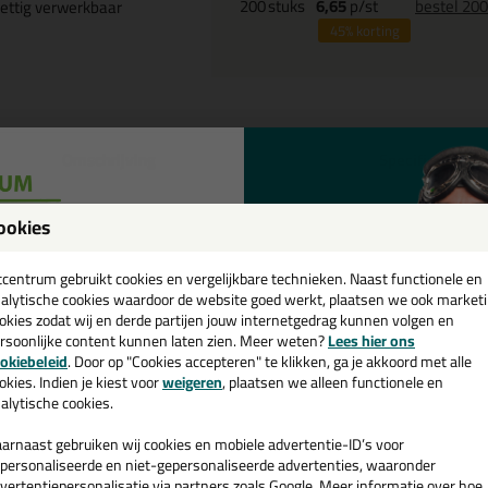
200
stuks
6,65
p/st
bestel 20
ettig verwerkbaar
45%
korting
Omschrijving
Specificaties
toseal M360, de snel kleefvrije gevelkit
ookies
een
pak hem beet, 6 uurtjes is deze kleefvrij!
cadeau 💚
tcentrum gebruikt cookies en vergelijkbare technieken. Naast functionele en
e fijn verwerkbare dilatatiekit is een afdichtingskit op basis van polym
alytische cookies waardoor de website goed werkt, plaatsen we ook market
tatie's en aansluitingen in de bouw.
okies zodat wij en derde partijen jouw internetgedrag kunnen volgen en
e gevelkit wordt meestal gebruikt bij aansluitvoegen bij balkons, gevel
rsoonlijke content kunnen laten zien. Meer weten?
Lees hier ons
e nieuwsbrief en ontvang een
okiebeleid
. Door op "Cookies accepteren" te klikken, ga je akkoord met alle
chte van alle andere gevelkitten is de diversiteit aan kleuren en het erg s
v. €35,-
bij je eerste bestelling!
okies. Indien je kiest voor
weigeren
, plaatsen we alleen functionele en
ochemie maakt niet alleen enorm veel kleuren in siliconenkit maar ook i
alytische cookies.
neer gebruik je de OttoSeal M360?
arnaast gebruiken wij cookies en mobiele advertentie-ID’s voor
chikt voor voegen in buitenmuren en het afdichten van voegen aan geve
personaliseerde en niet-gepersonaliseerde advertenties, waaronder
sluitvoegen aan beton en schuimbeton prefab- elementen. Lijmen va
vertentiepersonalisatie via partners zoals Google. Meer informatie over hoe