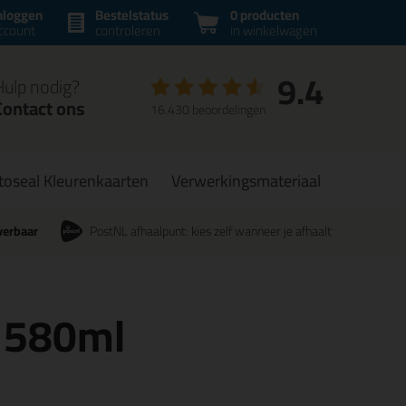
nloggen
Bestelstatus
0 producten
ccount
controleren
in winkelwagen
9.4
Hulp nodig?
Contact ons
16.430 beoordelingen
toseal Kleurenkaarten
Verwerkingsmateriaal
verbaar
PostNL afhaalpunt: kies zelf wanneer je afhaalt
t 580ml