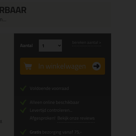
ERBAAR
...
bereken aantal >
Aantal
In winkelwagen
Voldoende voorraad
Alleen online beschikbaar
Levertijd controleren...
Afgesproken!
Bekijk onze reviews
0x
Gratis
bezorging vanaf 75,-