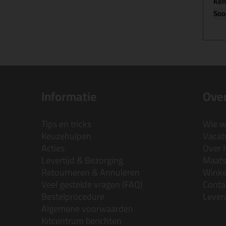
Ke
Soo
Informatie
Over
Tips en tricks
Wie wi
Keuzehulpen
Vacatu
Acties
Over 
Levertijd & Bezorging
Maats
Retourneren & Annuleren
Wink
Veel gestelde vragen (FAQ)
Conta
Bestelprocedure
Lever
Algemene voorwaarden
Kitcentrum berichten