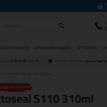
I
a
Gevel & Vloerkit
Ottocoll Montagekit
OTTOFLEX
Ot
zorging
in NL & BE
vanaf
75,-
Grootste assortiment
uit voorraad le
310ml
Kleur: RAL 7021 (Zwartgrijs)
ecode: bouwvak10
ttoseal S110 310ml