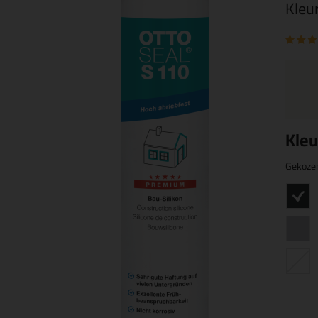
Kleu
Kleu
Gekoze