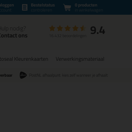
nloggen
Bestelstatus
0 producten
ccount
controleren
in winkelwagen
9.4
Hulp nodig?
Contact ons
16.432 beoordelingen
toseal Kleurenkaarten
Verwerkingsmateriaal
verbaar
PostNL afhaalpunt: kies zelf wanneer je afhaalt