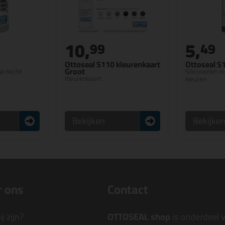
10,
5,
99
49
Ottoseal S110 kleurenkaart
Ottoseal S
Groot
je hecht
Siliconenkit 
Kleurenkaart
kleuren
Bekijken
Bekijke
 ons
Contact
j zijn?
OTTOSEAL shop
is onderdeel 