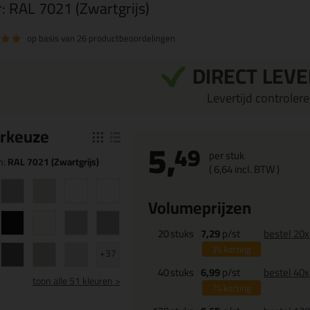
r:
RAL 7021 (Zwartgrijs)
op basis van
26 productbeoordelingen
DIRECT LEV
Levertijd controleren
r
keuze
5,
49
per stuk
n:
RAL 7021 (Zwartgrijs)
(
6,
64
incl. BTW )
Volumeprijzen
20
stuks
7,29
p/st
bestel 20x
3%
korting
+37
40
stuks
6,99
p/st
bestel 40x
toon
alle 51 kleuren >
7%
korting