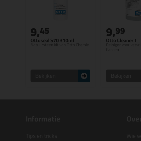
9,
9,
45
99
Ottoseal S70 310ml
Otto Cleaner T
Natuursteen kit van Otto Chemie
Reiniger voor vetvri
flanken
Bekijken
Bekijken
Informatie
Over
Tips en tricks
Wie wi