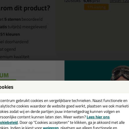
120
stuks
6,65
p/st
bestel 12
rom dit product?
11%
korting
et
5 sterren
beoordeeld
atis
tuitje(s) meegeleverd
n
51 kleuren
nel doorhardend
at ogend
emium kwaliteit
urvrij
ega geschikt in de buurt van
evensmiddelen
ookies
een
cadeau 💚
tcentrum gebruikt cookies en vergelijkbare technieken. Naast functionele en
Omschrijving
Video
Sp
alytische cookies waardoor de website goed werkt, plaatsen we ook market
okies zodat wij en derde partijen jouw internetgedrag kunnen volgen en
ttoseal S110 310ml in RAL 7021 
rsoonlijke content kunnen laten zien. Meer weten?
Lees hier ons
e nieuwsbrief en ontvang een
okiebeleid
. Door op "Cookies accepteren" te klikken, ga je akkoord met alle
v. €35,-
bij je eerste bestelling!
okies. Indien je kiest voor
weigeren
, plaatsen we alleen functionele en