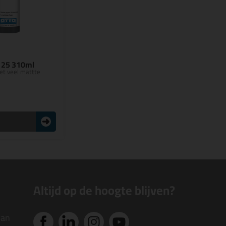
125 310ml
met veel mattte
n
Altijd op de hoogte blijven?
van