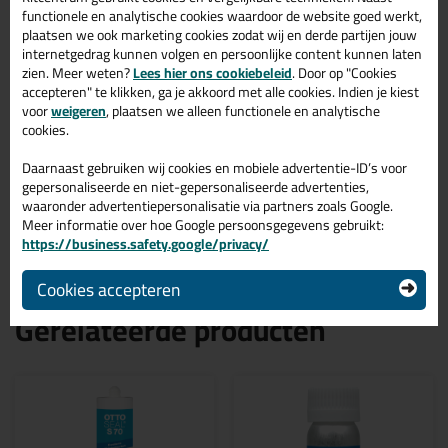
Ottoseal S110 310ml in DB
703
functionele en analytische cookies waardoor de website goed werkt,
plaatsen we ook marketing cookies zodat wij en derde partijen jouw
internetgedrag kunnen volgen en persoonlijke content kunnen laten
Zoek je kit in een specifieke kleur? Gevonden! Deze ottoseal
zien. Meer weten?
Lees hier ons cookiebeleid
. Door op "Cookies
sanitairkit Ottoseal S110 310ml in de kleur DB 703 is te
accepteren" te klikken, ga je akkoord met alle cookies. Indien je kiest
gebruiken voor verschillende toepassingen. Een duurzame en
voor
weigeren
, plaatsen we alleen functionele en analytische
veelzijdige kit welke makkelijk te verwerken is. Perfect als je een
bijpassende kleur zoekt met gegarandeerd een topresultaat.
cookies.
Bestel de Ottoseal S110 310ml in kleur DB 703 vandaag nog! Op
voorraad en op werkdagen besteld = morgen in huis.
Daarnaast gebruiken wij cookies en mobiele advertentie-ID’s voor
gepersonaliseerde en niet-gepersonaliseerde advertenties,
Wil je meer weten over de toepassing en kenmerken van dit
waaronder advertentiepersonalisatie via partners zoals Google.
product?
Lees alles over dit product >
Meer informatie over hoe Google persoonsgegevens gebruikt:
https://business.safety.google/privacy/
Cookies accepteren
Gerelateerde producten