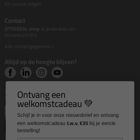
Kit cursus volgen
Contact
OTTOSEAL shop
is onderdeel van
Kitcentrum B.V.
Alle contactgegevens >
Altijd op de hoogte blijven?
Nieuws, tips en exclusieve deals rechtstreeks in je
Ontvang een
inbox
welkomstcadeau 💚
Email
Schijf je in voor onze nieuwsbrief en ontvang
t.w.v. €35
een welkomstcadeau
bij je eerste
Inschrijven
bestelling!