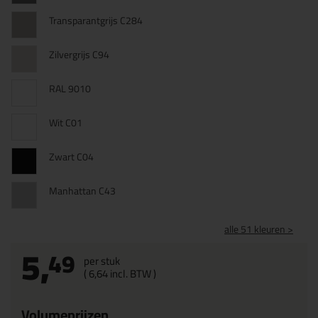
Transparantgrijs C284
Zilvergrijs C94
RAL 9010
Wit C01
Zwart C04
Manhattan C43
alle 51 kleuren >
5,
49
per stuk
(
6,
64
incl. BTW )
Volumeprijzen