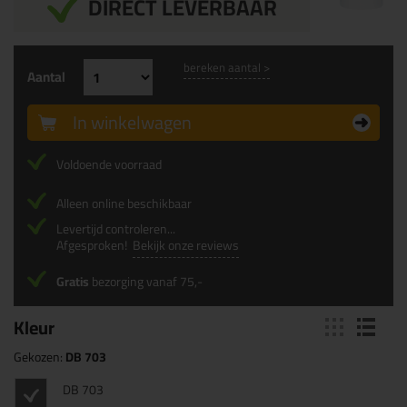
DIRECT LEVERBAAR
bereken aantal >
Aantal
In winkelwagen
Voldoende voorraad
Alleen online beschikbaar
Levertijd controleren...
Afgesproken!
Bekijk onze reviews
Gratis
bezorging vanaf 75,-
Kleur
Gekozen:
DB 703
DB 703