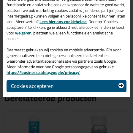
Ottoseal S110 310ml in
RAL 7016
functionele en analytische cookies waardoor de website goed werkt,
plaatsen we ook marketing cookies zodat wij en derde partijen jouw
internetgedrag kunnen volgen en persoonlijke content kunnen laten
Zoek je kit in een specifieke kleur? Gevonden! Deze ottoseal
zien. Meer weten?
Lees hier ons cookiebeleid
. Door op "Cookies
sanitairkit Ottoseal S110 310ml in de kleur RAL 7016 is te
accepteren" te klikken, ga je akkoord met alle cookies. Indien je kiest
gebruiken voor verschillende toepassingen. Een duurzame en
voor
weigeren
, plaatsen we alleen functionele en analytische
veelzijdige kit welke makkelijk te verwerken is. Perfect als je een
bijpassende kleur zoekt met gegarandeerd een topresultaat.
cookies.
Bestel de Ottoseal S110 310ml in kleur RAL 7016 vandaag nog!
Op voorraad en op werkdagen besteld = morgen in huis.
Daarnaast gebruiken wij cookies en mobiele advertentie-ID’s voor
gepersonaliseerde en niet-gepersonaliseerde advertenties,
Wil je meer weten over de toepassing en kenmerken van dit
waaronder advertentiepersonalisatie via partners zoals Google.
product?
Lees alles over dit product >
Meer informatie over hoe Google persoonsgegevens gebruikt:
https://business.safety.google/privacy/
Cookies accepteren
Gerelateerde producten