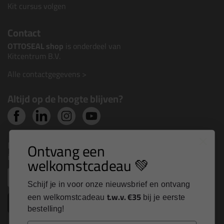
Kit cursus volgen
Contact
OTTOSEAL shop
is onderdeel van
Kitcentrum B.V.
Alle contactgegevens >
Altijd op de hoogte blijven?
Nieuws, tips en exclusieve deals rechtstreeks in je
Ontvang een
inbox
welkomstcadeau 💚
Email
Schijf je in voor onze nieuwsbrief en ontvang
t.w.v. €35
een welkomstcadeau
bij je eerste
Inschrijven
bestelling!