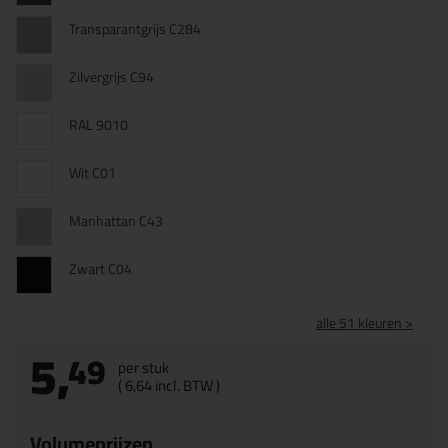
Transparantgrijs C284
Zilvergrijs C94
RAL 9010
Wit C01
Manhattan C43
Zwart C04
alle 51 kleuren >
5,
49
per stuk
(
6,
64
incl. BTW )
Volumeprijzen