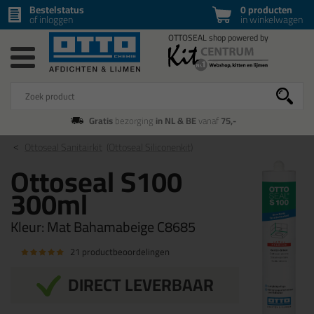
Bestelstatus
0 producten
of inloggen
in winkelwagen
Gratis
bezorging
in NL & BE
vanaf
75,-
Ottoseal Sanitairkit
(Ottoseal Siliconenkit)
Ottoseal S100
300ml
Kleur:
Mat Bahamabeige C8685
21 productbeoordelingen
DIRECT LEVERBAAR