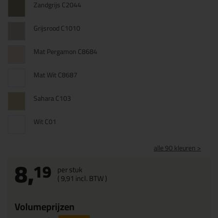
Zandgrijs C2044
Grijsrood C1010
Mat Pergamon C8684
Mat Wit C8687
Sahara C103
Wit C01
alle 90 kleuren >
8,
19
per stuk
(
9,
91
incl. BTW )
Volumeprijzen