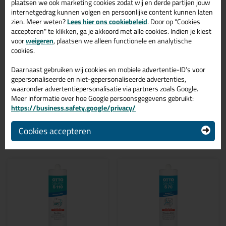
plaatsen we ook marketing cookies zodat wij en derde partijen jouw
C8685 is te gebruiken voor verschillende toepassingen. Een
internetgedrag kunnen volgen en persoonlijke content kunnen laten
duurzame en veelzijdige kit welke makkelijk te verwerken is.
zien. Meer weten?
Lees hier ons cookiebeleid
. Door op "Cookies
Perfect als je een bijpassende kleur zoekt met gegarandeerd een
accepteren" te klikken, ga je akkoord met alle cookies. Indien je kiest
topresultaat. Bestel de Ottoseal S100 300ml in kleur Mat
voor
weigeren
, plaatsen we alleen functionele en analytische
Bahamabeige C8685 vandaag nog! Op voorraad en op werkdagen
cookies.
besteld = morgen in huis.
Daarnaast gebruiken wij cookies en mobiele advertentie-ID’s voor
Wil je meer weten over de toepassing en kenmerken van dit
gepersonaliseerde en niet-gepersonaliseerde advertenties,
product?
Lees alles over dit product >
waaronder advertentiepersonalisatie via partners zoals Google.
Meer informatie over hoe Google persoonsgegevens gebruikt:
https://business.safety.google/privacy/
Gerelateerde producten
Cookies accepteren