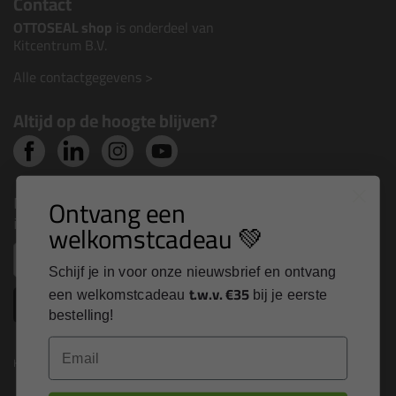
Contact
OTTOSEAL shop
is onderdeel van
Kitcentrum B.V.
Alle contactgegevens >
Altijd op de hoogte blijven?
Nieuws, tips en exclusieve deals rechtstreeks in je
Ontvang een
inbox
welkomstcadeau 💚
Email
Schijf je in voor onze nieuwsbrief en ontvang
t.w.v. €35
een welkomstcadeau
bij je eerste
Inschrijven
bestelling!
Email
Kitcentrum is trots op: