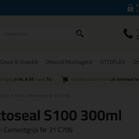
I
a
Gevel & Vloerkit
Ottocoll Montagekit
OTTOFLEX
Ot
zorging
in NL & BE
vanaf
75,-
Grootste assortiment
uit voorraad le
300ml
Kleur: Cementgrijs Nr 31 C706
ttoseal S100 300ml
r:
Cementgrijs Nr 31 C706