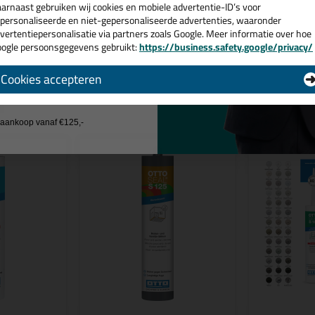
arnaast gebruiken wij cookies en mobiele advertentie-ID’s voor
 je meer weten over de toepassing en kenmerken van dit product?
Lees 
personaliseerde en niet-gepersonaliseerde advertenties, waaronder
vertentiepersonalisatie via partners zoals Google. Meer informatie over hoe
ogle persoonsgegevens gebruikt:
https://business.safety.google/privacy/
 de actiecode ›
Cookies accepteren
n
 wil geen cadeau
j aankoop vanaf €125,-