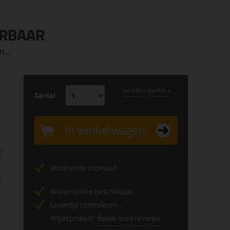
ERBAAR
...
bereken aantal >
Aantal
In winkelwagen
x
Voldoende voorraad
x
Alleen online beschikbaar
Levertijd controleren...
Afgesproken!
Bekijk onze reviews