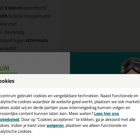
et
5 sterren
beoordeeld
atis
tuitje(s) meegeleverd
0
kleuren
V- Bestendig
estand tegen
schimmels
eurecht!
re lucht bij verwerken
ookies
Omschrijving
Video
Sp
een
cadeau 💚
tcentrum gebruikt cookies en vergelijkbare technieken. Naast functionele en
ttoseal S100 300ml in Cementgri
alytische cookies waardoor de website goed werkt, plaatsen we ook market
okies zodat wij en derde partijen jouw internetgedrag kunnen volgen en
rsoonlijke content kunnen laten zien. Meer weten?
Lees hier ons
 je kit in een specifieke kleur? Gevonden! Deze ottoseal sanitairkit Ot
e nieuwsbrief en ontvang een
okiebeleid
. Door op "Cookies accepteren" te klikken, ga je akkoord met alle
gebruiken voor verschillende toepassingen. Een duurzame en veelzijdige k
v. €35,-
bij je eerste bestelling!
okies. Indien je kiest voor
weigeren
, plaatsen we alleen functionele en
passende kleur zoekt met gegarandeerd een topresultaat. Bestel de Ott
alytische cookies.
daag nog! Op voorraad en op werkdagen besteld = morgen in huis.