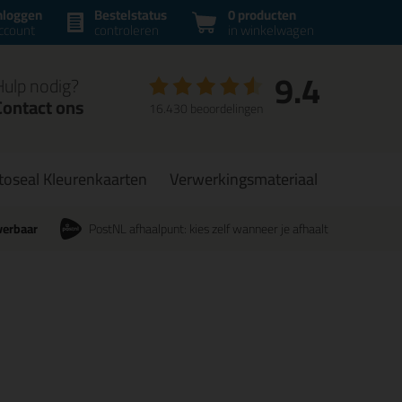
nloggen
Bestelstatus
0 producten
ccount
controleren
in winkelwagen
9.4
Hulp nodig?
Contact ons
16.430 beoordelingen
toseal Kleurenkaarten
Verwerkingsmateriaal
verbaar
PostNL afhaalpunt: kies zelf wanneer je afhaalt