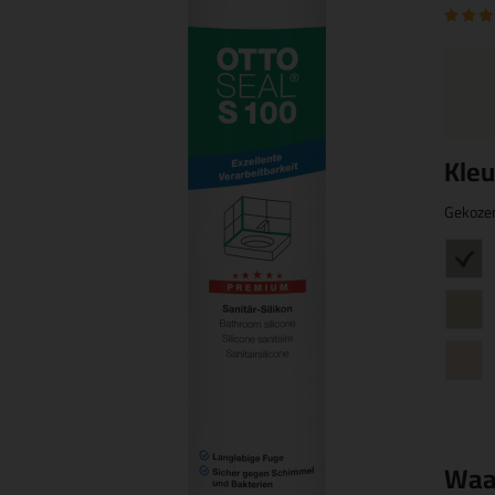
Kleu
Gekoze
Waa