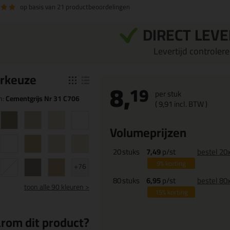
op basis van
21 productbeoordelingen
DIRECT LEV
Levertijd controleren
r
keuze
8,
19
per stuk
n:
Cementgrijs Nr 31 C706
(
9,
91
incl. BTW )
Volumeprijzen
20
stuks
7,49
p/st
bestel 20
9%
korting
+76
80
stuks
6,95
p/st
bestel 80
toon
alle 90 kleuren >
15%
korting
rom dit product?