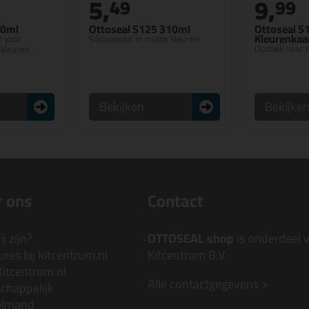
5,
9,
49
99
10ml
Ottoseal S125 310ml
Ottoseal S
Kleurenkaa
t voor
Siliconenkit in matte kleuren
Opzoek naar d
 kleuren
Bekijken
Bekijke
 ons
Contact
j zijn?
OTTOSEAL shop
is onderdeel 
res bij kitcentrum.nl
Kitcentrum B.V.
Kitcentrum.nl
Alle contactgegevens >
chappelijk
elmand