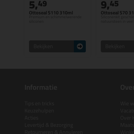
5,
9,
49
45
Ottoseal S110 310ml
Ottoseal S70 3
Premium en schimmelwerende
Siliconenkit geschik
siliconen
natuursteen in veel
Bekijken
Bekijken
Informatie
Over
Tips en tricks
Wie wi
Keuzehulpen
Vacatu
Acties
Over 
Levertijd & Bezorging
Maats
Retourneren & Annuleren
Wink