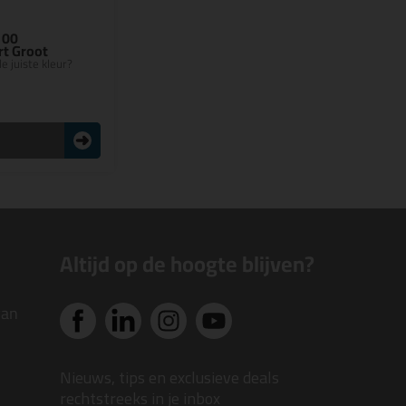
100
rt Groot
e juiste kleur?
n
Altijd op de hoogte blijven?
van
Nieuws, tips en exclusieve deals
rechtstreeks in je inbox