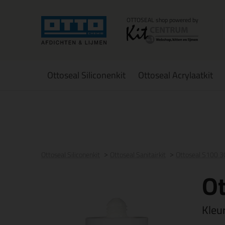
Ottoseal Siliconenkit
Ottoseal Acrylaatkit
Voor 21:00 uur besteld
morgen in huis
Gratis
be
Ottoseal Siliconenkit
Ottoseal Sanitairkit
Ottoseal S100 
O
Kleu