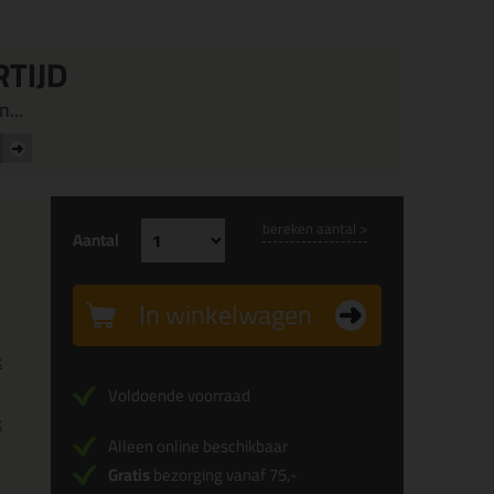
RTIJD
...
bereken aantal >
Aantal
In winkelwagen
x
Voldoende voorraad
x
Alleen online beschikbaar
Gratis
bezorging vanaf 75,-