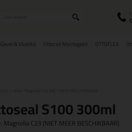
I
a
Gevel & Vloerkit
Ottocoll Montagekit
OTTOFLEX
Ot
zorging
in NL & BE
vanaf
75,-
Grootste assortiment
uit voorraad le
300ml
Kleur: Magnolia C23 (NIET MEER BESCHIKBAAR)
ttoseal S100 300ml
r:
Magnolia C23 (NIET MEER BESCHIKBAAR)