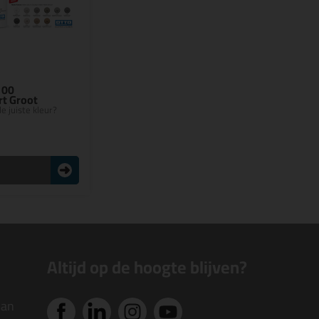
100
rt Groot
e juiste kleur?
n
Altijd op de hoogte blijven?
van