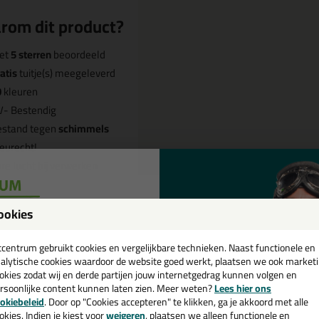
rom dit product?
et
5 sterren
beoordeeld
atis
tuitje(s) meegeleverd
0
kleuren
V- Bestendig
estand tegen
schimmels
eurecht!
re lucht bij verwerken
ookies
een
Omschrijving
Video
Sp
cadeau 💚
tcentrum gebruikt cookies en vergelijkbare technieken. Naast functionele en
alytische cookies waardoor de website goed werkt, plaatsen we ook market
ttoseal S100 300ml in Magnolia
okies zodat wij en derde partijen jouw internetgedrag kunnen volgen en
ESCHIKBAAR)
rsoonlijke content kunnen laten zien. Meer weten?
Lees hier ons
e nieuwsbrief en ontvang een
okiebeleid
. Door op "Cookies accepteren" te klikken, ga je akkoord met alle
v. €35,-
bij je eerste bestelling!
okies. Indien je kiest voor
weigeren
, plaatsen we alleen functionele en