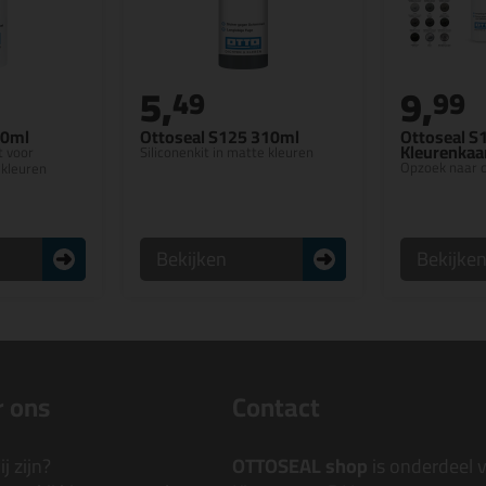
5,
9,
49
99
10ml
Ottoseal S125 310ml
Ottoseal S
Kleurenkaa
t voor
Siliconenkit in matte kleuren
Opzoek naar d
 kleuren
Bekijken
Bekijke
 ons
Contact
j zijn?
OTTOSEAL shop
is onderdeel 