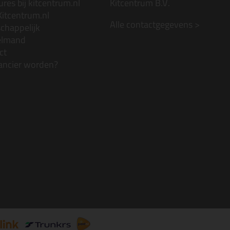
res bij kitcentrum.nl
Kitcentrum B.V.
Kitcentrum.nl
Alle contactgegevens >
chappelijk
elmand
ct
ancier worden?