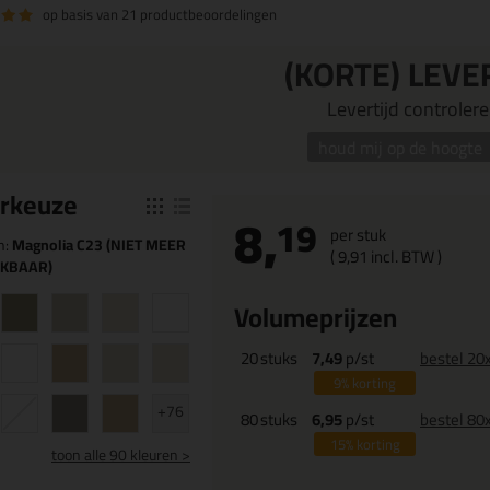
op basis van
21 productbeoordelingen
(KORTE) LEVE
Levertijd controleren
houd mij op de hoogte
r
keuze
8,
19
per stuk
n:
Magnolia C23 (NIET MEER
(
9,
91
incl. BTW )
IKBAAR)
Volumeprijzen
20
stuks
7,49
p/st
bestel 20
9%
korting
+76
80
stuks
6,95
p/st
bestel 80
15%
korting
toon
alle 90 kleuren >