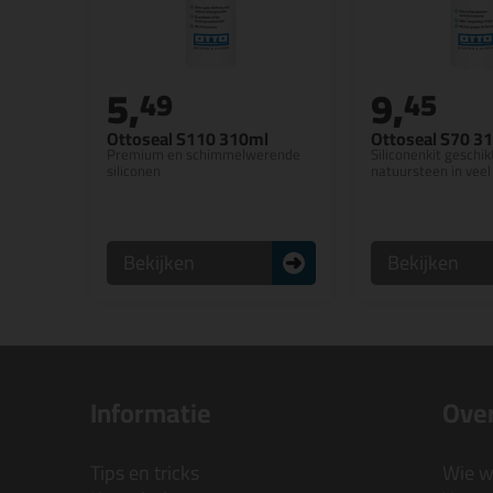
5,
9,
49
45
Ottoseal S110 310ml
Ottoseal S70 3
Premium en schimmelwerende
Siliconenkit geschik
siliconen
natuursteen in veel
Bekijken
Bekijken
Informatie
Over
Tips en tricks
Wie wi