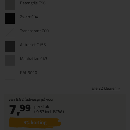
Betongrijs C56
Zwart C04
Transparant C00
Antraciet C155
Manhattan C43
RAL 9010
alle 22 kleuren >
van
8,82
(adviesprijs) voor
7,
99
per stuk
(
9,
67
incl. BTW )
9
% korting