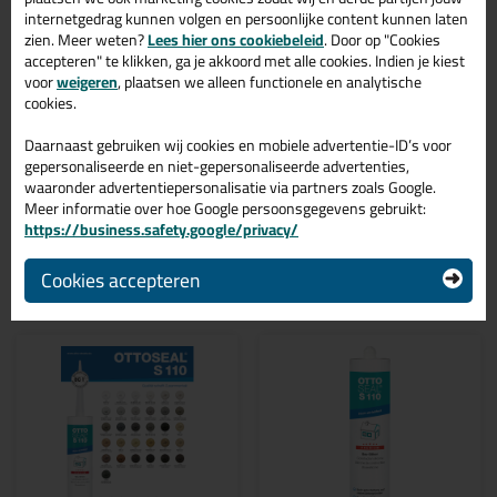
sanitairkit Ottoseal S110 580ml in de kleur Eik donker C83 is te
internetgedrag kunnen volgen en persoonlijke content kunnen laten
gebruiken voor verschillende toepassingen. Een duurzame en
zien. Meer weten?
Lees hier ons cookiebeleid
. Door op "Cookies
veelzijdige kit welke makkelijk te verwerken is. Perfect als je een
accepteren" te klikken, ga je akkoord met alle cookies. Indien je kiest
bijpassende kleur zoekt met gegarandeerd een topresultaat.
Bestel de Ottoseal S110 580ml in kleur Eik donker C83 vandaag
voor
weigeren
, plaatsen we alleen functionele en analytische
nog! Op voorraad en op werkdagen besteld = morgen in huis.
cookies.
Wil je meer weten over de toepassing en kenmerken van dit
Daarnaast gebruiken wij cookies en mobiele advertentie-ID’s voor
product?
Lees alles over dit product >
gepersonaliseerde en niet-gepersonaliseerde advertenties,
waaronder advertentiepersonalisatie via partners zoals Google.
Meer informatie over hoe Google persoonsgegevens gebruikt:
https://business.safety.google/privacy/
Gerelateerde producten
Cookies accepteren