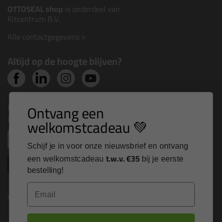
OTTOSEAL shop
is onderdeel van
Kitcentrum B.V.
Alle contactgegevens >
Altijd op de hoogte blijven?
Nieuws, tips en exclusieve deals rechtstreeks in je
Ontvang een
inbox
welkomstcadeau 💚
Email
Schijf je in voor onze nieuwsbrief en ontvang
t.w.v. €35
een welkomstcadeau
bij je eerste
Inschrijven
bestelling!
Email
Kitcentrum is trots op: