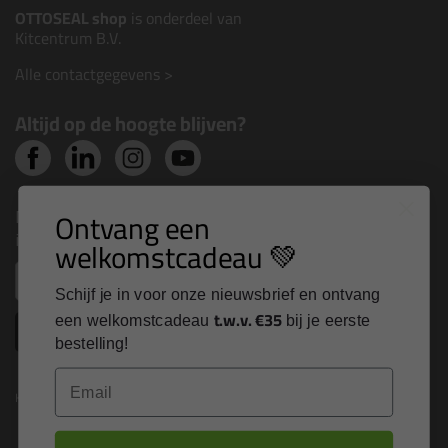
OTTOSEAL shop
is onderdeel van
Kitcentrum B.V.
Alle contactgegevens >
Altijd op de hoogte blijven?
Nieuws, tips en exclusieve deals rechtstreeks in je
Ontvang een
inbox
welkomstcadeau 💚
Email
Schijf je in voor onze nieuwsbrief en ontvang
t.w.v. €35
een welkomstcadeau
bij je eerste
Inschrijven
bestelling!
Email
Kitcentrum is trots op: