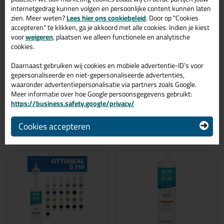
sanitairkit Ottoseal S110 580ml in de kleur Betongrijs C56 is te
internetgedrag kunnen volgen en persoonlijke content kunnen laten
gebruiken voor verschillende toepassingen. Een duurzame en
zien. Meer weten?
Lees hier ons cookiebeleid
. Door op "Cookies
veelzijdige kit welke makkelijk te verwerken is. Perfect als je een
accepteren" te klikken, ga je akkoord met alle cookies. Indien je kiest
bijpassende kleur zoekt met gegarandeerd een topresultaat.
Bestel de Ottoseal S110 580ml in kleur Betongrijs C56 vandaag
voor
weigeren
, plaatsen we alleen functionele en analytische
nog! Op voorraad en op werkdagen besteld = morgen in huis.
cookies.
Wil je meer weten over de toepassing en kenmerken van dit
Daarnaast gebruiken wij cookies en mobiele advertentie-ID’s voor
product?
Lees alles over dit product >
gepersonaliseerde en niet-gepersonaliseerde advertenties,
waaronder advertentiepersonalisatie via partners zoals Google.
Meer informatie over hoe Google persoonsgegevens gebruikt:
https://business.safety.google/privacy/
Gerelateerde producten
Cookies accepteren