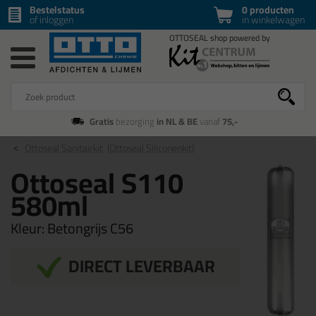
Bestelstatus
0 producten
of inloggen
in winkelwagen
Gratis
bezorging
in NL & BE
vanaf
75,-
Ottoseal Sanitairkit
(Ottoseal Siliconenkit)
Ottoseal S110
580ml
Kleur:
Betongrijs C56
DIRECT LEVERBAAR