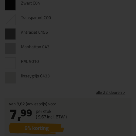
Zwart C04
Transparant C00
Antraciet C155
Manhattan C43
RAL 9010
linseygrijs C433
alle 22 kleuren >
van
8,82
(adviesprijs) voor
7,
99
per stuk
(
9,
67
incl. BTW )
9
% korting