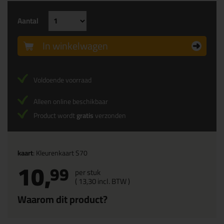
Aantal
In winkelwagen
Voldoende voorraad
Alleen online beschikbaar
Product wordt
gratis
verzonden
kaart
: Kleurenkaart S70
10,
99
per stuk
(
13,
30
incl. BTW )
Waarom dit product?