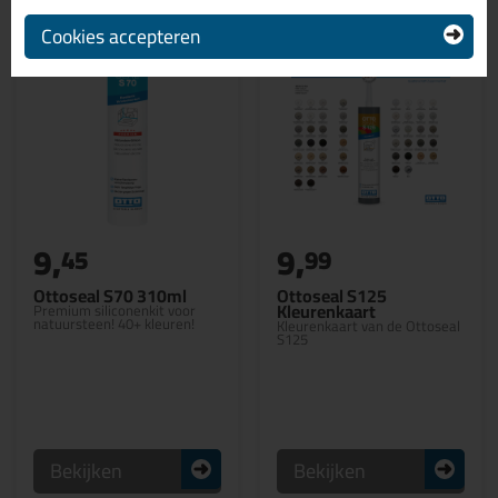
Cookies accepteren
9,
9,
45
99
Ottoseal S70 310ml
Ottoseal S125
Kleurenkaart
Premium siliconenkit voor
natuursteen! 40+ kleuren!
Kleurenkaart van de Ottoseal
S125
Bekijken
Bekijken