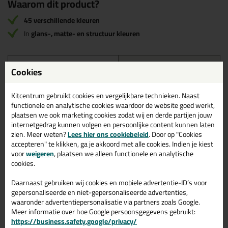
Waarom dit product?
45 verschillende kleuren
In
glans-, matte- en structuur kleuren
Omschrijving
Reviews (0)
Cookies
Ottoseal S 70 Kleurenkaart
Kitcentrum gebruikt cookies en vergelijkbare technieken. Naast
in Kleurenkaart S70
functionele en analytische cookies waardoor de website goed werkt,
plaatsen we ook marketing cookies zodat wij en derde partijen jouw
Bestel de Ottoseal S 70 Kleurenkaart in Kleurenkaart S70
internetgedrag kunnen volgen en persoonlijke content kunnen laten
vandaag nog! Vandaag besteld = morgen in huis.
zien. Meer weten?
Lees hier ons cookiebeleid
. Door op "Cookies
accepteren" te klikken, ga je akkoord met alle cookies. Indien je kiest
Wil je meer weten over de toepassing en kenmerken van dit
voor
weigeren
, plaatsen we alleen functionele en analytische
product?
Lees alles over dit product >
cookies.
Daarnaast gebruiken wij cookies en mobiele advertentie-ID’s voor
gepersonaliseerde en niet-gepersonaliseerde advertenties,
waaronder advertentiepersonalisatie via partners zoals Google.
Gerelateerde producten
Meer informatie over hoe Google persoonsgegevens gebruikt:
https://business.safety.google/privacy/