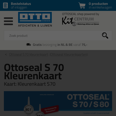
Bestelstatus
0 producten
of inloggen
in winkelwagen
Gratis
bezorging
in NL & BE
vanaf
75,-
Ottoseal S70 kleurenkaart
(Ottoseal Kleurenkaarten)
Ottoseal S 70
Kleurenkaart
Kaart:
Kleurenkaart S70