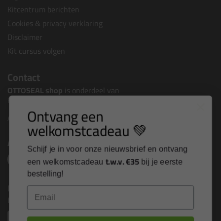
Kitcentrum berichten
Cookies & privacy verklaring
Disclaimer
Kit cursus volgen
Contact
OTTOSEAL shop
is onderdeel van
Kitcentrum B.V.
Ontvang een
Alle contactgegevens >
welkomstcadeau 💚
Altijd op de hoogte blijven?
Schijf je in voor onze nieuwsbrief en ontvang
t.w.v. €35
een welkomstcadeau
bij je eerste
bestelling!
Nieuws, tips en exclusieve deals rechtstreeks in je
Email
inbox
Email