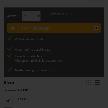
bereken aantal >
Aantal
In winkelwagen
Voldoende voorraad
Alleen online beschikbaar
Levertijd controleren...
Afgesproken!
Bekijk onze reviews
Gratis
bezorging vanaf 75,-
Kleur
Gekozen:
Wit C01
Wit C01