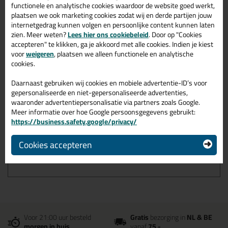
functionele en analytische cookies waardoor de website goed werkt,
plaatsen we ook marketing cookies zodat wij en derde partijen jouw
Omschrijving
Specificaties
Reviews (0)
internetgedrag kunnen volgen en persoonlijke content kunnen laten
Ottoseal S94 310ml in Wit
zien. Meer weten?
Lees hier ons cookiebeleid
. Door op "Cookies
accepteren" te klikken, ga je akkoord met alle cookies. Indien je kiest
C01
voor
weigeren
, plaatsen we alleen functionele en analytische
cookies.
Zoek je kit in een specifieke kleur? Gevonden! Deze overige
siliconenkit Ottoseal S94 310ml in de kleur Wit C01 is te
Daarnaast gebruiken wij cookies en mobiele advertentie-ID’s voor
gebruiken voor verschillende toepassingen. Een duurzame en
gepersonaliseerde en niet-gepersonaliseerde advertenties,
veelzijdige kit welke makkelijk te verwerken is. Perfect als je een
waaronder advertentiepersonalisatie via partners zoals Google.
bijpassende kleur zoekt met gegarandeerd een topresultaat.
Meer informatie over hoe Google persoonsgegevens gebruikt:
Bestel de Ottoseal S94 310ml in kleur Wit C01 vandaag nog! Op
https://business.safety.google/privacy/
voorraad en op werkdagen besteld = morgen in huis.
Cookies accepteren
Wil je meer weten over de toepassing en kenmerken van dit
product?
Lees alles over dit product >
Voor 21:00 uur besteld
Gratis
bezorging in
NL & BE
morgen in huis
vanaf
75,-