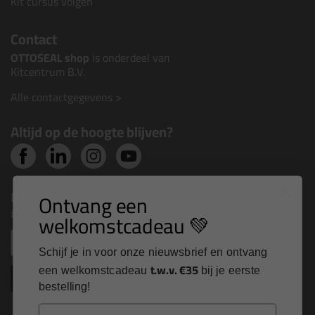
Kit cursus volgen
Contact
OTTOSEAL shop
is onderdeel van
Kitcentrum B.V.
Alle contactgegevens >
Altijd op de hoogte blijven?
Nieuws, tips en exclusieve deals rechtstreeks in je
Ontvang een
inbox
welkomstcadeau 💚
Email
Schijf je in voor onze nieuwsbrief en ontvang
t.w.v. €35
een welkomstcadeau
bij je eerste
Inschrijven
bestelling!
Email