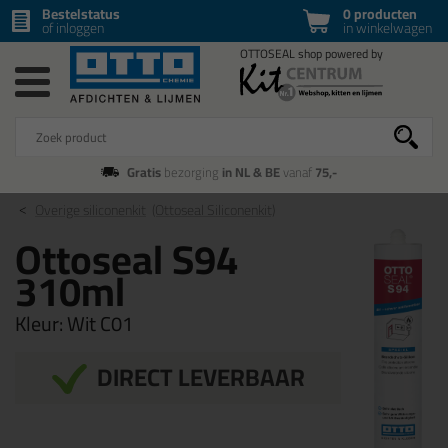
Bestelstatus
0 producten
of inloggen
in winkelwagen
Gratis
bezorging
in NL & BE
vanaf
75,-
Overige siliconenkit
(Ottoseal Siliconenkit)
Ottoseal S94
310ml
Kleur:
Wit C01
DIRECT LEVERBAAR