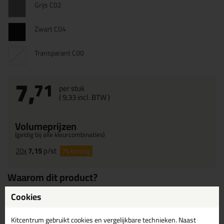
Grijs C02
Zwart C04
Transparant C00
7,
71
per stuk
(
9,
33
incl. BTW )
Volumeprijzen
(geldig bij alle kleurcombinaties)
20x
7,15
p/st
7%
korting
Waarom dit product?
Moeilijk ontvlambaar - bouwmateriaal B1 conform DIN 4102
Cookies
Niet corrosief
Kitcentrum gebruikt cookies en vergelijkbare technieken. Naast