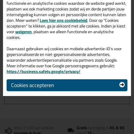
functionele en analytische cookies waardoor de website goed werkt,
plaatsen we ook marketing cookies zodat wij en derde partijen jouw
Omschrijving
Specificaties
Reviews (0)
internetgedrag kunnen volgen en persoonlijke content kunnen laten
Ottoseal S94 310ml in
zien. Meer weten?
Lees hier ons cookiebeleid
. Door op "Cookies
accepteren" te klikken, ga je akkoord met alle cookies. Indien je kiest
Transparant C00
voor
weigeren
, plaatsen we alleen functionele en analytische
cookies.
Zoek je kit in een specifieke kleur? Gevonden! Deze overige
siliconenkit Ottoseal S94 310ml in de kleur Transparant C00 is te
Daarnaast gebruiken wij cookies en mobiele advertentie-ID’s voor
gebruiken voor verschillende toepassingen. Een duurzame en
gepersonaliseerde en niet-gepersonaliseerde advertenties,
veelzijdige kit welke makkelijk te verwerken is. Perfect als je een
waaronder advertentiepersonalisatie via partners zoals Google.
bijpassende kleur zoekt met gegarandeerd een topresultaat.
Meer informatie over hoe Google persoonsgegevens gebruikt:
Bestel de Ottoseal S94 310ml in kleur Transparant C00 vandaag
https://business.safety.google/privacy/
nog! Op voorraad en op werkdagen besteld = morgen in huis.
Cookies accepteren
Wil je meer weten over de toepassing en kenmerken van dit
product?
Lees alles over dit product >
Voor 21:00 uur besteld
Gratis
bezorging in
NL & BE
morgen in huis
vanaf
75,-