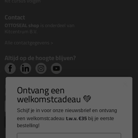
Kit cursus volgen
Contact
OTTOSEAL shop
is onderdeel van
Kitcentrum B.V.
Alle contactgegevens >
Altijd op de hoogte blijven?
Nieuws, tips en exclusieve deals rechtstreeks in je
Ontvang een
inbox
welkomstcadeau 💚
Email
Schijf je in voor onze nieuwsbrief en ontvang
t.w.v. €35
een welkomstcadeau
bij je eerste
Inschrijven
bestelling!
Email