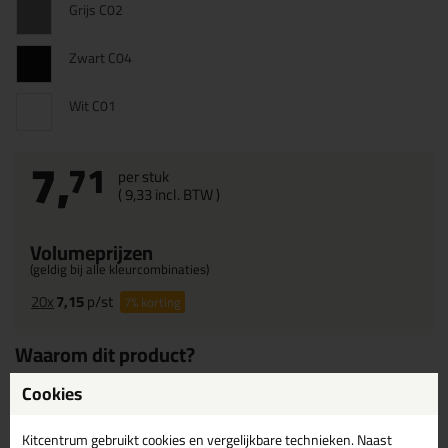
Grijs C02
Zwart C04
Wit C01
7,
71
per stuk
(
9,
33
incl. BTW )
Volumeprijzen
(geldig bij alle kleurcombinaties)
20x
7,15
p/st
7%
korting
Waarom dit product?
Moeilijk ontvlambaar - bouwmateriaal B1 conform DIN 4102
Cookies
Niet corrosief
Kitcentrum gebruikt cookies en vergelijkbare technieken. Naast