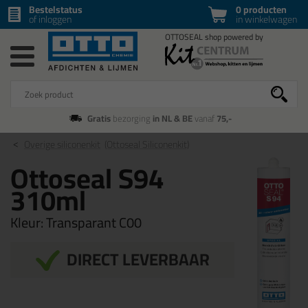
Bestelstatus
0 producten
of inloggen
in winkelwagen
Gratis
bezorging
in NL & BE
vanaf
75,-
Overige siliconenkit
(Ottoseal Siliconenkit)
Ottoseal S94
310ml
Kleur:
Transparant C00
DIRECT LEVERBAAR