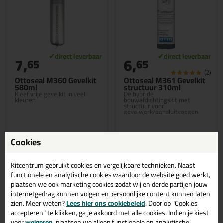
7,
6,
65
65
(2)
Ottoseal M360 Gevelkit
Ottoseal M361 Gevelkit
580ml
structuur 310ml
Kleef vrije gevelkit in veel
De hybride
kleuren
bouwafdichtingskit met
structuur voor
gevelwerk/aansluitvoegen
Cookies
Bekijken
Bekijken
Kitcentrum gebruikt cookies en vergelijkbare technieken. Naast
functionele en analytische cookies waardoor de website goed werkt,
plaatsen we ook marketing cookies zodat wij en derde partijen jouw
internetgedrag kunnen volgen en persoonlijke content kunnen laten
Otto Chemie grijze ottoseal
zien. Meer weten?
Lees hier ons cookiebeleid
. Door op "Cookies
gevelkit online bestellen? Koop
accepteren" te klikken, ga je akkoord met alle cookies. Indien je kiest
voor
weigeren
, plaatsen we alleen functionele en analytische