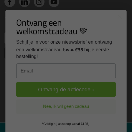
Nieuws, tips en exclusieve deals rechtstreeks in je
Ontvang een
inbox
welkomstcadeau 💚
Email
Schijf je in voor onze nieuwsbrief en ontvang
t.w.v. €35
een welkomstcadeau
bij je eerste
Inschrijven
bestelling!
Email
Kitcentrum is trots op:
Ontvang de actiecode ›
Alle prijzen zijn in EURO en excl. 21% BTW
Nee, ik wil geen cadeau
wijzig naar incl. BTW
*Geldig bij aankoop vanaf €125,-
Filter