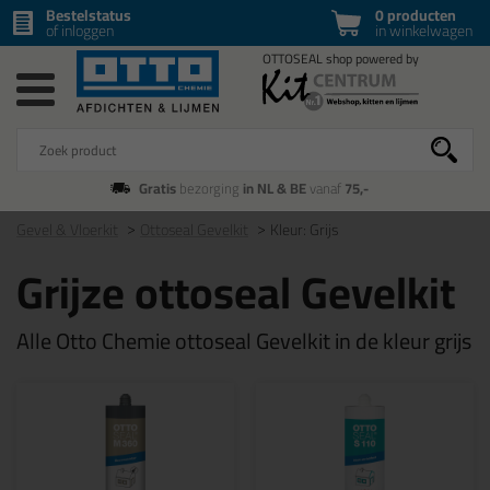
Bestelstatus
0 producten
of inloggen
in winkelwagen
Gratis
bezorging
in NL & BE
vanaf
75,-
Gevel & Vloerkit
Ottoseal Gevelkit
Kleur: Grijs
Grijze ottoseal Gevelkit
Alle Otto Chemie ottoseal Gevelkit in de kleur grijs