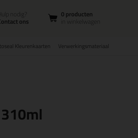
nloggen
Bestelstatus
0 producten
ccount
controleren
in winkelwagen
Hulp nodig?
0 producten
Contact ons
in winkelwagen
toseal Kleurenkaarten
Verwerkingsmateriaal
verbaar
PostNL afhaalpunt: kies zelf wanneer je afhaalt
t 310ml