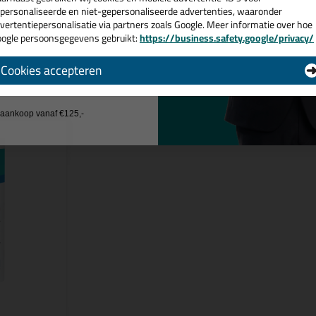
personaliseerde en niet-gepersonaliseerde advertenties, waaronder
vertentiepersonalisatie via partners zoals Google. Meer informatie over hoe
ogle persoonsgegevens gebruikt:
https://business.safety.google/privacy/
 de actiecode ›
Cookies accepteren
n
 wil geen cadeau
j aankoop vanaf €125,-