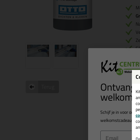
M
Gr
Na
Ve
Ze
Si
C
Ontvang 
Terug
O
welkomst
Ki
an
co
Zoe
pe
is t
Schijf je in voor onz
co
een
welkomstcadeau
t.w.
co
C31
an
Email
Wil
Da