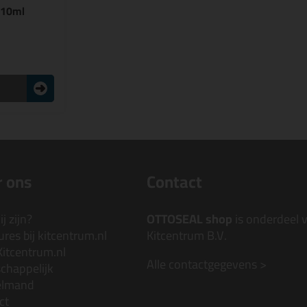
310ml
 ons
Contact
j zijn?
OTTOSEAL shop
is onderdeel 
res bij kitcentrum.nl
Kitcentrum B.V.
Kitcentrum.nl
Alle contactgegevens >
chappelijk
elmand
ct