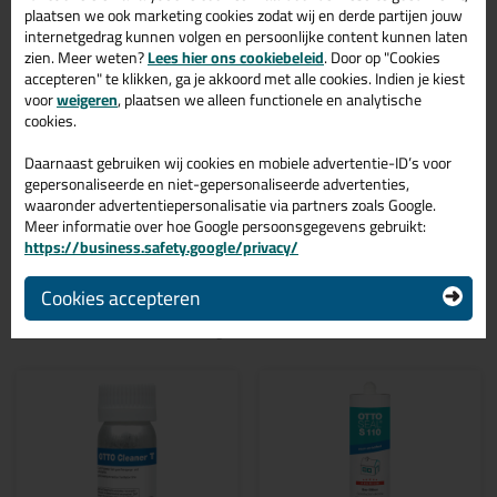
plaatsen we ook marketing cookies zodat wij en derde partijen jouw
gevelkit Ottoseal M360 Gevelkit 310ml in de kleur Baksteenrood
internetgedrag kunnen volgen en persoonlijke content kunnen laten
C3178 is te gebruiken voor verschillende toepassingen. Een
duurzame en veelzijdige kit welke makkelijk te verwerken is.
zien. Meer weten?
Lees hier ons cookiebeleid
. Door op "Cookies
Perfect als je een bijpassende kleur zoekt met gegarandeerd een
accepteren" te klikken, ga je akkoord met alle cookies. Indien je kiest
topresultaat. Bestel de Ottoseal M360 Gevelkit 310ml in kleur
voor
weigeren
, plaatsen we alleen functionele en analytische
Baksteenrood C3178 vandaag nog! Op voorraad en op werkdagen
cookies.
besteld = morgen in huis.
Daarnaast gebruiken wij cookies en mobiele advertentie-ID’s voor
Wil je meer weten over de toepassing en kenmerken van dit
gepersonaliseerde en niet-gepersonaliseerde advertenties,
product?
Lees alles over dit product >
waaronder advertentiepersonalisatie via partners zoals Google.
Meer informatie over hoe Google persoonsgegevens gebruikt:
https://business.safety.google/privacy/
Cookies accepteren
Gerelateerde producten