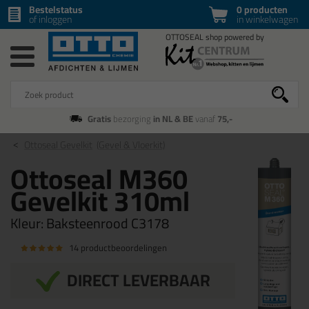
Bestelstatus
0 producten
of inloggen
in winkelwagen
Gratis
bezorging
in NL & BE
vanaf
75,-
Ottoseal Gevelkit
(Gevel & Vloerkit)
Ottoseal M360
Gevelkit 310ml
Kleur:
Baksteenrood C3178
14 productbeoordelingen
DIRECT LEVERBAAR