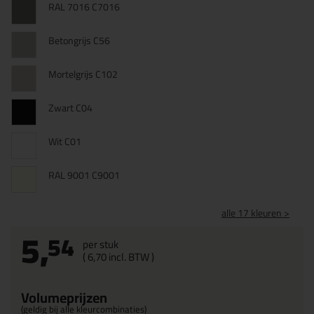
RAL 7016 C7016
Betongrijs C56
Mortelgrijs C102
Zwart C04
Wit C01
RAL 9001 C9001
alle 17 kleuren >
5,
54
per stuk
(
6,
70
incl. BTW )
Volumeprijzen
(geldig bij alle kleurcombinaties)