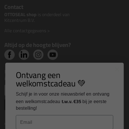
Contact
OTTOSEAL shop
is onderdeel van
Kitcentrum B.V.
Alle contactgegevens >
Altijd op de hoogte blijven?
Nieuws, tips en exclusieve deals rechtstreeks in je
Ontvang een
inbox
welkomstcadeau 💚
Email
Schijf je in voor onze nieuwsbrief en ontvang
t.w.v. €35
een welkomstcadeau
bij je eerste
Inschrijven
bestelling!
Email
Kitcentrum is trots op: