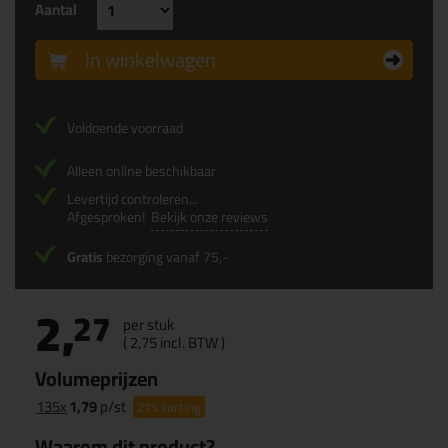
Aantal
In winkelwagen
Voldoende voorraad
Alleen online beschikbaar
Levertijd controleren...
Afgesproken!
Bekijk onze reviews
Gratis
bezorging vanaf 75,-
2,
27
per stuk
(
2,
75
incl. BTW )
Volumeprijzen
135x
1,79
p/st
21%
korting
Waarom dit product?