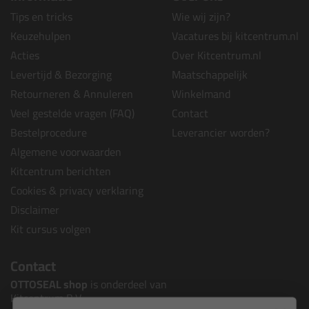
Tips en tricks
Wie wij zijn?
Keuzehulpen
Vacatures bij kitcentrum.nl
Acties
Over Kitcentrum.nl
Levertijd & Bezorging
Maatschappelijk
Retourneren & Annuleren
Winkelmand
Veel gestelde vragen (FAQ)
Contact
Bestelprocedure
Leverancier worden?
Algemene voorwaarden
Kitcentrum berichten
Cookies & privacy verklaring
Disclaimer
Kit cursus volgen
Contact
OTTOSEAL shop
is onderdeel van
Kitcentrum B.V.