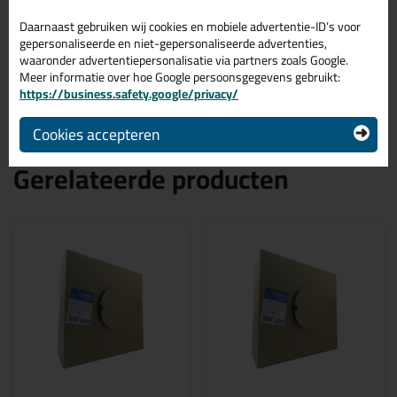
Ø 40mm
Geextrudeerde rugvulling van polyethyleen (PE)
Daarnaast gebruiken wij cookies en mobiele advertentie-ID’s voor
Voor toepassingen binnen en buiten
gepersonaliseerde en niet-gepersonaliseerde advertenties,
Geslotencellig volgens DIN 18540
waaronder advertentiepersonalisatie via partners zoals Google.
Waterafstotend
Meer informatie over hoe Google persoonsgegevens gebruikt:
Conform bouwstoffenklasse B2
https://business.safety.google/privacy/
Cookies accepteren
Gerelateerde producten