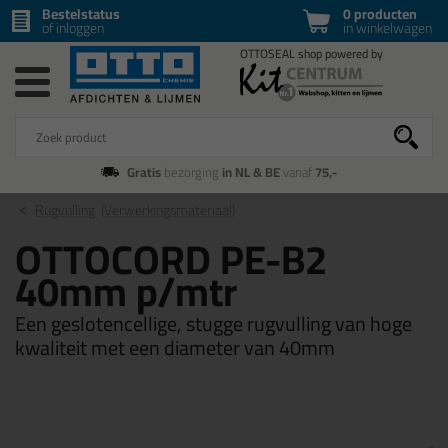
Bestelstatus
0 producten
of inloggen
in winkelwagen
Gratis
bezorging
in NL & BE
vanaf
75,-
Rugvulling
(Verwerkingsmateriaal)
OTTOCORD PE-B2
40mm p/mtr
Een geslotencellige, stugge rugvulling van hoge
kwaliteit met een diameter van 40mm