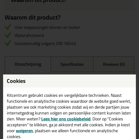
Waarom dit product?
Voor toepassingen binnen en buiten
Waterafstotend
Geslotencellig volgens DIN 18540
Omschrijving
Specificaties
Reviews (0)
Ottocord PE-B2 40mm
Cookies
p/mtr
Kitcentrum gebruikt cookies en vergelijkbare technieken. Naast
De Ottocord PE-B2 is een geslotencellige, stugge rugvulling van
functionele en analytische cookies waardoor de website goed werkt,
hoge kwaliteit. De rugvulling is waterafstotend van polyethyleen
plaatsen we ook marketing cookies zodat wij en derde partijen jouw
(PE) en uiterst geschikt voor buiten- & binnenvoegen. Daarnaast
internetgedrag kunnen volgen en persoonlijke content kunnen laten
is deze geslotencellige rugvulling geschikt voor voegen in de bouw
zien. Meer weten?
Lees hier ons cookiebeleid
. Door op "Cookies
conform DIN 18540.
accepteren" te klikken, ga je akkoord met alle cookies. Indien je kiest
voor
weigeren
, plaatsen we alleen functionele en analytische
Kenmerken
cookies.
Wordt verkocht per meter! Een doos bevat 135 meter