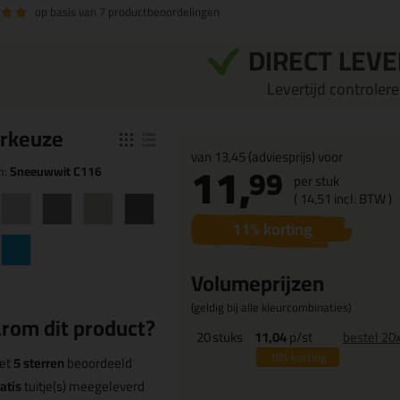
op basis van
7 productbeoordelingen
DIRECT LEV
Levertijd controleren
r
keuze
van
13,45
(adviesprijs) voor
11,
99
n:
Sneeuwwit C116
per stuk
(
14,
51
incl. BTW )
11
% korting
Volumeprijzen
(geldig bij alle kleurcombinaties)
rom dit product?
20
stuks
11,04
p/st
bestel 20
18%
korting
et
5 sterren
beoordeeld
atis
tuitje(s) meegeleverd