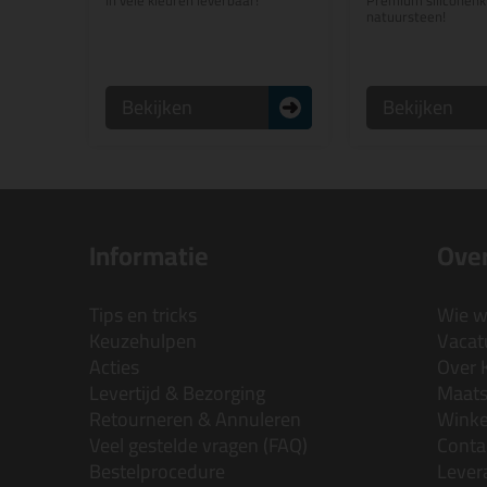
In vele kleuren leverbaar!
Premium siliconenki
natuursteen!
Bekijken
Bekijken
Informatie
Over
Tips en tricks
Wie wi
Keuzehulpen
Vacatu
Acties
Over 
Levertijd & Bezorging
Maats
Retourneren & Annuleren
Wink
Veel gestelde vragen (FAQ)
Conta
Bestelprocedure
Lever