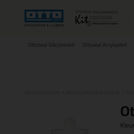
Ottoseal Siliconenkit
Ottoseal Acrylaatkit
Voor 16:00 uur besteld
morgen in huis
Gratis
be
Ottoseal Siliconenkit
Ottoseal Zwembad & Sauna kit
Otto
O
Kleu