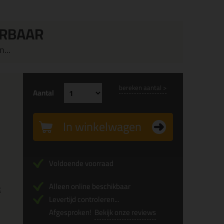
ERBAAR
...
bereken aantal >
Aantal
In winkelwagen
Voldoende voorraad
Alleen online beschikbaar
x
Levertijd controleren...
Afgesproken!
Bekijk onze reviews