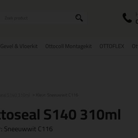
I
a
Gevel & Vloerkit
Ottocoll Montagekit
OTTOFLEX
Ot
zorging
in NL & BE
vanaf
75,-
Grootste assortiment
uit voorraad le
seal S140 310ml
Kleur: Sneeuwwit C116
ttoseal S140 310ml
r:
Sneeuwwit C116