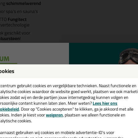
ang
schimmelwerend
or spa's en sauna's
TTO
Fungitect
lvertechnologie
k geschikt voor
atuursteen
!
Omschrijving
Specificaties
ookies
een
ttoseal S140 310ml in Sneeuww
cadeau 💚
tcentrum gebruikt cookies en vergelijkbare technieken. Naast functionele en
alytische cookies waardoor de website goed werkt, plaatsen we ook market
k je kit in een specifieke kleur? Gevonden! Deze ottoseal zwembad & s
okies zodat wij en derde partijen jouw internetgedrag kunnen volgen en
6 is te gebruiken voor verschillende toepassingen. Een duurzame en veelz
rsoonlijke content kunnen laten zien. Meer weten?
Lees hier ons
e nieuwsbrief en ontvang een
een bijpassende kleur zoekt met gegarandeerd een topresultaat. Bestel
okiebeleid
. Door op "Cookies accepteren" te klikken, ga je akkoord met alle
daag nog! Op voorraad en op werkdagen besteld = morgen in huis.
v. €35,-
bij je eerste bestelling!
okies. Indien je kiest voor
weigeren
, plaatsen we alleen functionele en
alytische cookies.
 je meer weten over de toepassing en kenmerken van dit product?
Lees 
arnaast gebruiken wij cookies en mobiele advertentie-ID’s voor