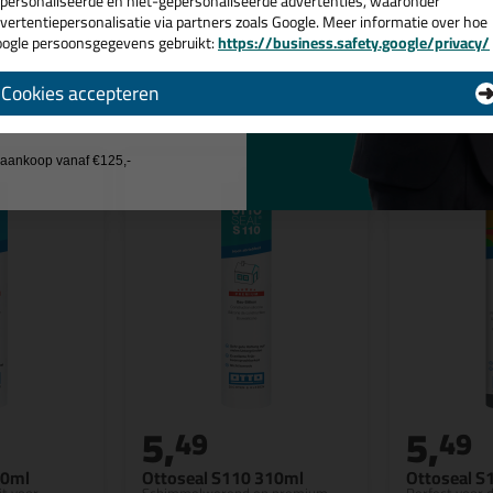
personaliseerde en niet-gepersonaliseerde advertenties, waaronder
vertentiepersonalisatie via partners zoals Google. Meer informatie over hoe
ogle persoonsgegevens gebruikt:
https://business.safety.google/privacy/
 de actiecode ›
n
Cookies accepteren
 wil geen cadeau
j aankoop vanaf €125,-
5,
5,
49
49
10ml
Ottoseal S110 310ml
Ottoseal S