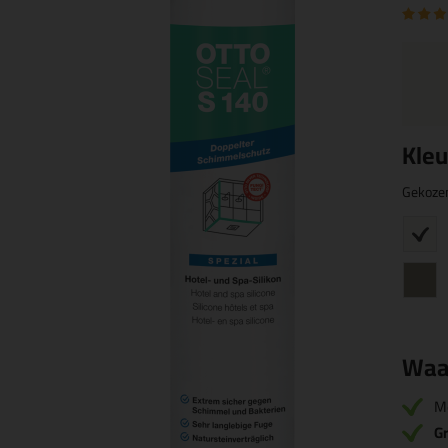
Kleu
Gekoze
Waa
M
Gr