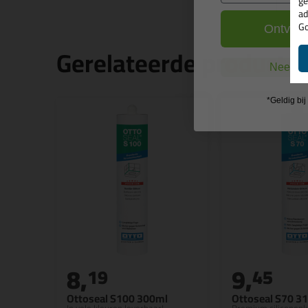
ge
ad
Go
Ontvang
Gerelateerde producte
Nee, ik
*Geldig bi
8,
9,
19
45
Ottoseal S100 300ml
Ottoseal S70 3