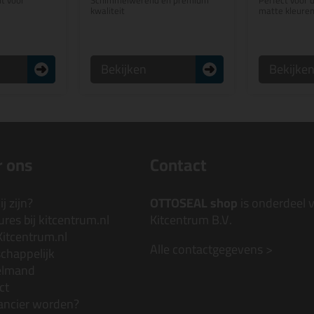
t voor
Schimmelwerend en premium
Perfect voor 
kwaliteit
matte kleuren
Bekijken
Bekijke
 ons
Contact
j zijn?
OTTOSEAL shop
is onderdeel 
res bij kitcentrum.nl
Kitcentrum B.V.
Kitcentrum.nl
Alle contactgegevens >
chappelijk
elmand
ct
ancier worden?