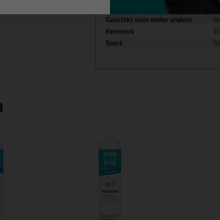
Verpakkingstype
K
Geschikt voor onder andere
Be
Kenmerk
El
Soort
Si
n