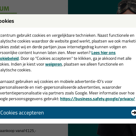
ook prima gebruiken om kleine opper
Kenmerken
ookies
Voor binnen- en buiten gebrui
een
Glashelder na uitharding
cadeau 💚
tcentrum gebruikt cookies en vergelijkbare technieken. Naast functionele en
Lijmt kleine oppervlakken
alytische cookies waardoor de website goed werkt, plaatsen we ook market
okies zodat wij en derde partijen jouw internetgedrag kunnen volgen en
Belangrijke tip!
rsoonlijke content kunnen laten zien. Meer weten?
Lees hier ons
e nieuwsbrief en ontvang een
okiebeleid
. Door op "Cookies accepteren" te klikken, ga je akkoord met alle
Wij willen transparant zijn over de O
v. €35,-
bij je eerste bestelling!
okies. Indien je kiest voor
weigeren
, plaatsen we alleen functionele en
resultaat moet de kit op de juiste m
alytische cookies.
verkeerde verwerking kan het troebe
bekijk het datablad voor alle informat
arnaast gebruiken wij cookies en mobiele advertentie-ID’s voor
personaliseerde en niet-gepersonaliseerde advertenties, waaronder
Voorbehandeling
vertentiepersonalisatie via partners zoals Google. Meer informatie over hoe
ogle persoonsgegevens gebruikt:
https://business.safety.google/privacy/
 de actiecode ›
Er wordt aangeraden om de hechtvlakk
deze ondergronden kan met de
OTTO
Cookies accepteren
 wil geen cadeau
Eigenschappen Ottose
j aankoop vanaf €125,-
Merk
O