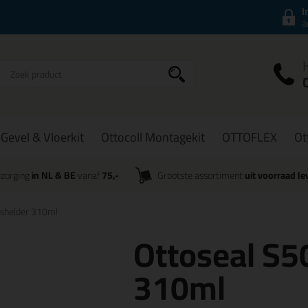
I
a
Gevel & Vloerkit
Ottocoll Montagekit
OTTOFLEX
Ot
zorging
in NL & BE
vanaf
75,-
Grootste assortiment
uit voorraad le
ashelder 310ml
Ottoseal S5
310ml