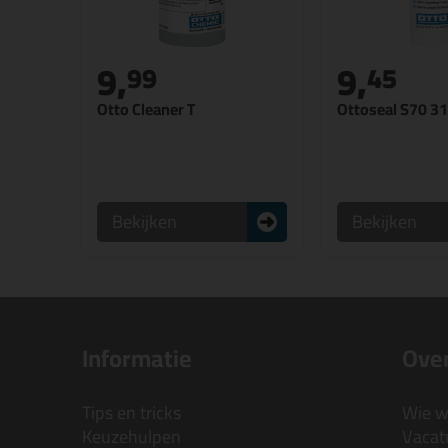
9,
9,
99
45
Otto Cleaner T
Ottoseal S70 3
Bekijken
Bekijken
Informatie
Over
Tips en tricks
Wie wi
Keuzehulpen
Vacatu