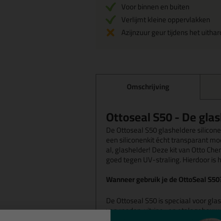
Voor binnen en buiten
Verlijmt kleine oppervlakken
Azijnzuur geur tijdens het uitha
Omschrijving
Ottoseal S50 - De glas
De Ottoseal S50 glasheldere siliconen
een siliconenkit écht transparant moet
al, glashelder! Deze kit van Otto Ch
goed tegen UV-straling. Hierdoor is 
Wanneer gebruik je de OttoSeal S50
De Ottoseal S50 is speciaal voor gla
van roeden, vitrine- en etalagebouw.
edelstaal, keramiek, polyester en h