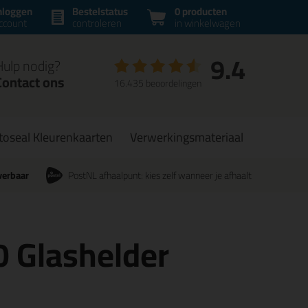
nloggen
Bestelstatus
0 producten
ccount
controleren
in winkelwagen
9.4
Hulp nodig?
Contact ons
16.435 beoordelingen
toseal Kleurenkaarten
Verwerkingsmateriaal
verbaar
PostNL afhaalpunt: kies zelf wanneer je afhaalt
0 Glashelder