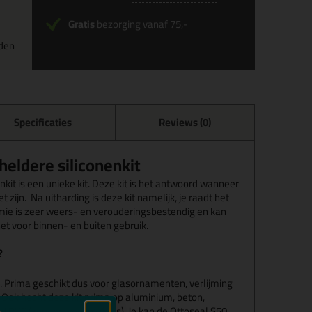
Gratis
bezorging vanaf 75,-
rden
Specificaties
Reviews (0)
heldere siliconenkit
kit is een unieke kit. Deze kit is het antwoord wanneer
 zijn. Na uitharding is deze kit namelijk, je raadt het
emie is zeer weers- en verouderingsbestendig en kan
het voor binnen- en buiten gebruik.
?
s. Prima geschikt dus voor glasornamenten, verlijming
 Ook hecht deze kit prima op aluminium, beton,
ard PVC (zonder weekmakers). Je kan de Ottoseal S50