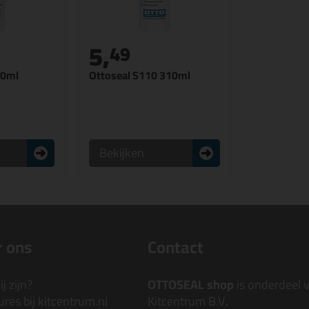
5,
49
10ml
Ottoseal S110 310ml
Bekijken
 ons
Contact
j zijn?
OTTOSEAL shop
is onderdeel 
res bij kitcentrum.nl
Kitcentrum B.V.