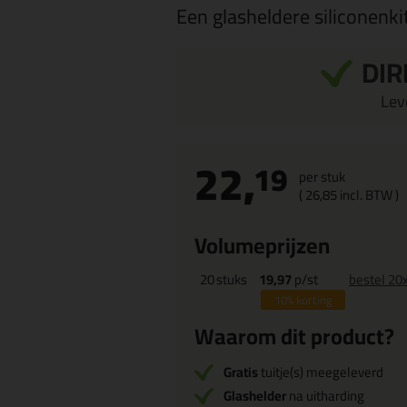
Een glasheldere siliconenkit
DIR
Leve
22,
19
per stuk
(
26,
85
incl. BTW )
Volumeprijzen
20
stuks
19,97
p/st
bestel 20
10%
korting
Waarom dit product?
Gratis
tuitje(s) meegeleverd
Glashelder
na uitharding