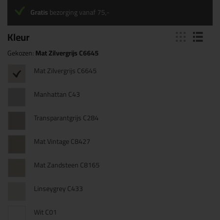
Gratis
bezorging vanaf 75,-
Kleur
Gekozen:
Mat Zilvergrijs C6645
Mat Zilvergrijs C6645
Manhattan C43
Transparantgrijs C284
Mat Vintage C8427
Mat Zandsteen C8165
Linseygrey C433
Wit C01