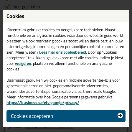
Veel grijstinten
Verouderings bestendig
Cookies
Zuurvrij
Kitcentrum gebruikt cookies en vergelijkbare technieken. Naast
functionele en analytische cookies waardoor de website goed werkt,
plaatsen we ook marketing cookies zodat wij en derde partijen jouw
Omschrijving
Specificaties
Reviews (1)
internetgedrag kunnen volgen en persoonlijke content kunnen laten
Ottoseal S125 400ml in
zien. Meer weten?
Lees hier ons cookiebeleid
. Door op "Cookies
accepteren" te klikken, ga je akkoord met alle cookies. Indien je kiest
Mat Zilvergrijs C6645
voor
weigeren
, plaatsen we alleen functionele en analytische
cookies.
Zoek je kit in een specifieke kleur? Gevonden! Deze ottoseal
sanitairkit Ottoseal S125 400ml in de kleur Mat Zilvergrijs C6645
Daarnaast gebruiken wij cookies en mobiele advertentie-ID’s voor
is te gebruiken voor verschillende toepassingen. Een duurzame
gepersonaliseerde en niet-gepersonaliseerde advertenties,
en veelzijdige kit welke makkelijk te verwerken is. Perfect als je
waaronder advertentiepersonalisatie via partners zoals Google.
een bijpassende kleur zoekt met gegarandeerd een topresultaat.
Meer informatie over hoe Google persoonsgegevens gebruikt:
Bestel de Ottoseal S125 400ml in kleur Mat Zilvergrijs C6645
https://business.safety.google/privacy/
vandaag nog! Op voorraad en op werkdagen besteld = morgen in
huis.
Cookies accepteren
Wil je meer weten over de toepassing en kenmerken van dit
product?
Lees alles over dit product >