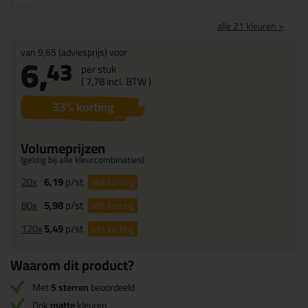
alle 21 kleuren >
van
9,65
(adviesprijs) voor
6,
43
per stuk
(
7,
78
incl. BTW )
33
% korting
Volumeprijzen
(geldig bij alle kleurcombinaties)
20x
6,19
p/st
36%
korting
80x
5,98
p/st
38%
korting
120x
5,49
p/st
43%
korting
Waarom dit product?
Met
5 sterren
beoordeeld
Ook
matte
kleuren