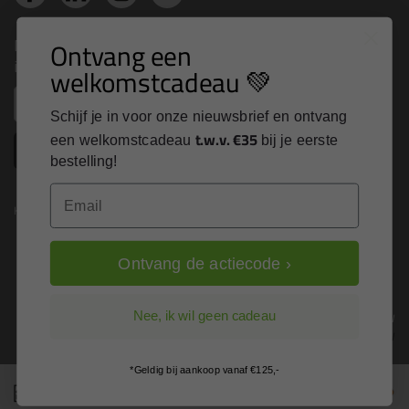
Nieuws, tips en exclusieve deals rechtstreeks in je
Ontvang een
inbox
welkomstcadeau 💚
Email
Schijf je in voor onze nieuwsbrief en ontvang
t.w.v. €35
een welkomstcadeau
bij je eerste
Inschrijven
bestelling!
Email
Kitcentrum is trots op:
Ontvang de actiecode ›
Alle prijzen zijn in EURO en excl. 21% BTW
Nee, ik wil geen cadeau
wijzig naar incl. BTW
*Geldig bij aankoop vanaf €125,-