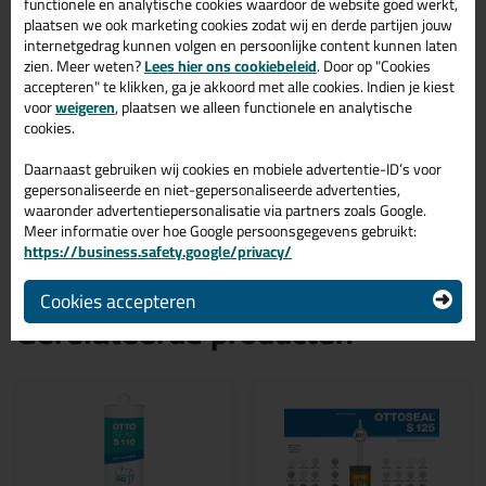
Mat Es C8134
functionele en analytische cookies waardoor de website goed werkt,
plaatsen we ook marketing cookies zodat wij en derde partijen jouw
Zoek je kit in een specifieke kleur? Gevonden! Deze ottoseal
internetgedrag kunnen volgen en persoonlijke content kunnen laten
sanitairkit Ottoseal S125 310ml in de kleur Mat Es C8134 is te
zien. Meer weten?
Lees hier ons cookiebeleid
. Door op "Cookies
gebruiken voor verschillende toepassingen. Een duurzame en
accepteren" te klikken, ga je akkoord met alle cookies. Indien je kiest
veelzijdige kit welke makkelijk te verwerken is. Perfect als je een
voor
weigeren
, plaatsen we alleen functionele en analytische
bijpassende kleur zoekt met gegarandeerd een topresultaat.
cookies.
Bestel de Ottoseal S125 310ml in kleur Mat Es C8134 vandaag
nog! Op voorraad en op werkdagen besteld = morgen in huis.
Daarnaast gebruiken wij cookies en mobiele advertentie-ID’s voor
gepersonaliseerde en niet-gepersonaliseerde advertenties,
Wil je meer weten over de toepassing en kenmerken van dit
waaronder advertentiepersonalisatie via partners zoals Google.
product?
Lees alles over dit product >
Meer informatie over hoe Google persoonsgegevens gebruikt:
https://business.safety.google/privacy/
Cookies accepteren
Gerelateerde producten