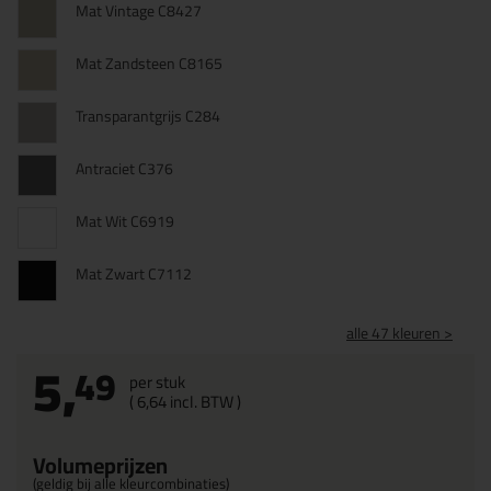
Mat Vintage C8427
Mat Zandsteen C8165
Transparantgrijs C284
Antraciet C376
Mat Wit C6919
Mat Zwart C7112
alle 47 kleuren >
5,
49
per stuk
(
6,
64
incl. BTW )
Volumeprijzen
(geldig bij alle kleurcombinaties)