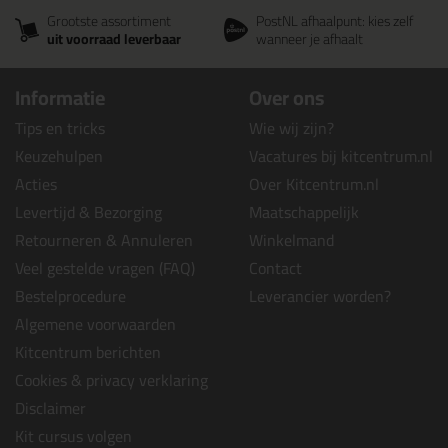
Grootste assortiment
PostNL afhaalpunt: kies zelf
uit voorraad leverbaar
wanneer je afhaalt
Informatie
Over ons
Tips en tricks
Wie wij zijn?
Keuzehulpen
Vacatures bij kitcentrum.nl
Acties
Over Kitcentrum.nl
Levertijd & Bezorging
Maatschappelijk
Retourneren & Annuleren
Winkelmand
Veel gestelde vragen (FAQ)
Contact
Bestelprocedure
Leverancier worden?
Algemene voorwaarden
Kitcentrum berichten
Cookies & privacy verklaring
Disclaimer
Kit cursus volgen