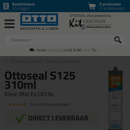
Bestelstatus
0 producten
of inloggen
in winkelwagen
Gratis
bezorging
in NL & BE
vanaf
75,-
Ottoseal Sanitairkit
(Ottoseal Siliconenkit)
Ottoseal S125
310ml
Kleur:
Mat Es C8134
25 productbeoordelingen
DIRECT LEVERBAAR