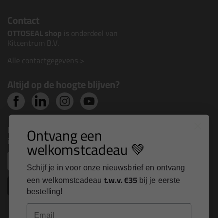
Contact
OTTOSEAL shop
is onderdeel van
Kitcentrum B.V.
Alle contactgegevens >
Altijd op de hoogte blijven?
Nieuws, tips en exclusieve deals rechtstreeks in je
Ontvang een
inbox
welkomstcadeau 💚
Email
Schijf je in voor onze nieuwsbrief en ontvang
t.w.v. €35
een welkomstcadeau
bij je eerste
Inschrijven
bestelling!
Email
Kitcentrum is trots op: