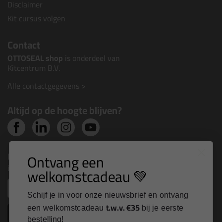
Disclaimer
Kit cursus volgen
Contact
OTTOSEAL shop
is onderdeel van
Kitcentrum B.V.
Alle contactgegevens >
Altijd op de hoogte blijven?
Nieuws, tips en exclusieve deals rechtstreeks in je
Ontvang een
inbox
welkomstcadeau 💚
Email
Schijf je in voor onze nieuwsbrief en ontvang
t.w.v. €35
een welkomstcadeau
bij je eerste
Inschrijven
bestelling!