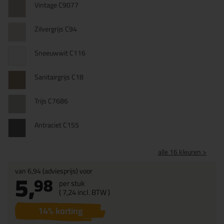
Vintage C9077
Zilvergrijs C94
Sneeuwwit C116
Sanitairgrijs C18
Trijs C7686
Antraciet C155
alle 16 kleuren >
van
6,94
(adviesprijs) voor
5,
98
per stuk
(
7,
24
incl. BTW )
14
% korting