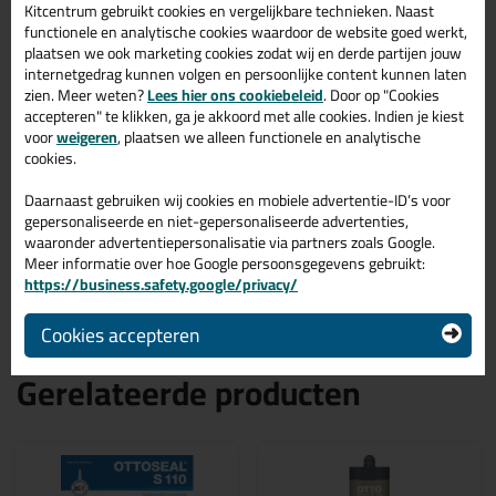
Ottoseal S110 400ml in
Kitcentrum gebruikt cookies en vergelijkbare technieken. Naast
RAL 9001 C9001
functionele en analytische cookies waardoor de website goed werkt,
plaatsen we ook marketing cookies zodat wij en derde partijen jouw
Zoek je kit in een specifieke kleur? Gevonden! Deze ottoseal
internetgedrag kunnen volgen en persoonlijke content kunnen laten
sanitairkit Ottoseal S110 400ml in de kleur RAL 9001 C9001 is te
zien. Meer weten?
Lees hier ons cookiebeleid
. Door op "Cookies
gebruiken voor verschillende toepassingen. Een duurzame en
accepteren" te klikken, ga je akkoord met alle cookies. Indien je kiest
veelzijdige kit welke makkelijk te verwerken is. Perfect als je een
voor
weigeren
, plaatsen we alleen functionele en analytische
bijpassende kleur zoekt met gegarandeerd een topresultaat.
cookies.
Bestel de Ottoseal S110 400ml in kleur RAL 9001 C9001
vandaag nog! Op voorraad en op werkdagen besteld = morgen in
Daarnaast gebruiken wij cookies en mobiele advertentie-ID’s voor
huis.
gepersonaliseerde en niet-gepersonaliseerde advertenties,
waaronder advertentiepersonalisatie via partners zoals Google.
Wil je meer weten over de toepassing en kenmerken van dit
Meer informatie over hoe Google persoonsgegevens gebruikt:
product?
Lees alles over dit product >
https://business.safety.google/privacy/
Cookies accepteren
Gerelateerde producten