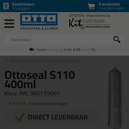
Bestelstatus
0 producten
of inloggen
in winkelwagen
Gratis
bezorging
in NL & BE
vanaf
75,-
Ottoseal Sanitairkit
(Ottoseal Siliconenkit)
Ottoseal S110
400ml
Kleur:
RAL 9001 C9001
4 productbeoordelingen
DIRECT LEVERBAAR