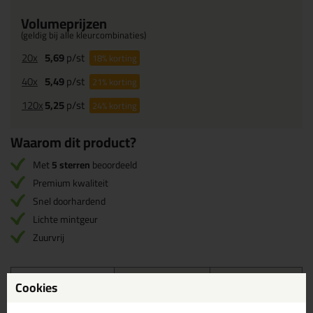
Volumeprijzen
(geldig bij alle kleurcombinaties)
20x
5,69
p/st
18%
korting
40x
5,49
p/st
21%
korting
120x
5,25
p/st
24%
korting
Waarom dit product?
Met
5 sterren
beoordeeld
Premium kwaliteit
Snel doorhardend
Lichte mintgeur
Zuurvrij
Omschrijving
Specificaties
Reviews (4)
Cookies