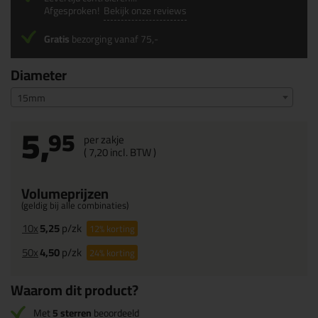
Afgesproken!
Bekijk onze reviews
Gratis
bezorging vanaf 75,-
Diameter
15mm
5,
95
per zakje
(
7,
20
incl. BTW )
Volumeprijzen
(geldig bij alle combinaties)
10x
5,25
p/zk
12%
korting
50x
4,50
p/zk
24%
korting
Waarom dit product?
Met
5 sterren
beoordeeld