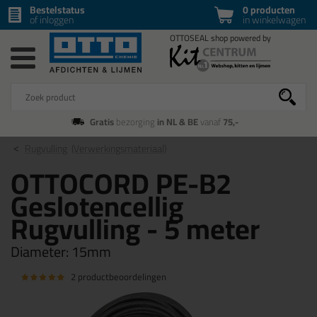
Bestelstatus
0 producten
of inloggen
in winkelwagen
Gratis
bezorging
in NL & BE
vanaf
75,-
Rugvulling
(Verwerkingsmateriaal)
OTTOCORD PE-B2
Geslotencellig
Rugvulling - 5 meter
Diameter:
15mm
2 productbeoordelingen