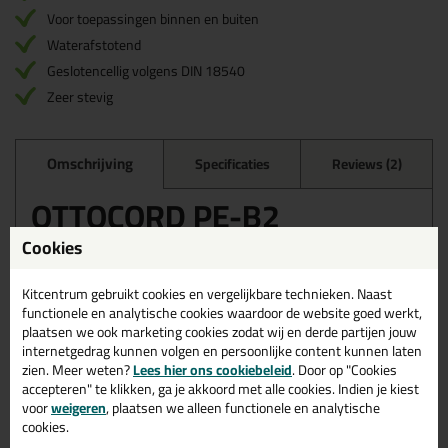
Voor toepassingen binnen en buiten
Waterafstotend
Geslotencellig volgens DIN 18540
Zeer stevig
Omschrijving
Specificaties
Reviews (2)
OTTOCORD PE-B2
Geslotencellig Rugvulling -
Cookies
5 meter in 15mm
Bestel de OTTOCORD PE-B2 Geslotencellig Rugvulling - 5 meter
Kitcentrum gebruikt cookies en vergelijkbare technieken. Naast
in 15mm vandaag nog! Vandaag besteld = morgen in huis.
functionele en analytische cookies waardoor de website goed werkt,
plaatsen we ook marketing cookies zodat wij en derde partijen jouw
Wil je meer weten over de toepassing en kenmerken van dit
internetgedrag kunnen volgen en persoonlijke content kunnen laten
product?
Lees alles over dit product >
zien. Meer weten?
Lees hier ons cookiebeleid
. Door op "Cookies
accepteren" te klikken, ga je akkoord met alle cookies. Indien je kiest
voor
weigeren
, plaatsen we alleen functionele en analytische
cookies.