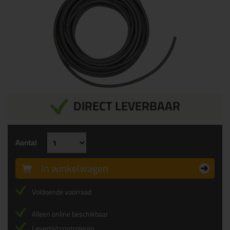
DIRECT LEVERBAAR
Aantal
In winkelwagen
Voldoende voorraad
Alleen online beschikbaar
Levertijd controleren...