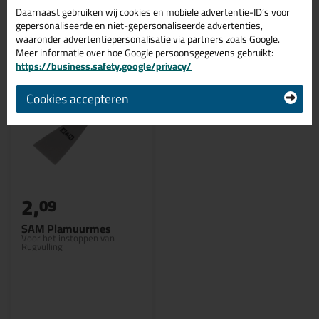
Gerelateerde producten
Daarnaast gebruiken wij cookies en mobiele advertentie-ID’s voor
gepersonaliseerde en niet-gepersonaliseerde advertenties,
waaronder advertentiepersonalisatie via partners zoals Google.
Meer informatie over hoe Google persoonsgegevens gebruikt:
https://business.safety.google/privacy/
Cookies accepteren
2,
09
SAM Plamuurmes
Voor het instoppen van
Rugvulling