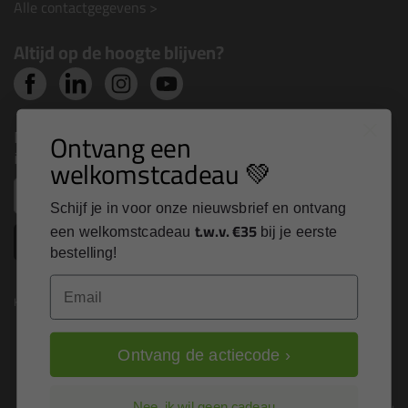
Alle contactgegevens >
Altijd op de hoogte blijven?
Nieuws, tips en exclusieve deals rechtstreeks in je
Ontvang een
inbox
welkomstcadeau 💚
Email
Schijf je in voor onze nieuwsbrief en ontvang
t.w.v. €35
een welkomstcadeau
bij je eerste
Inschrijven
bestelling!
Email
Kitcentrum is trots op:
Ontvang de actiecode ›
Nee, ik wil geen cadeau