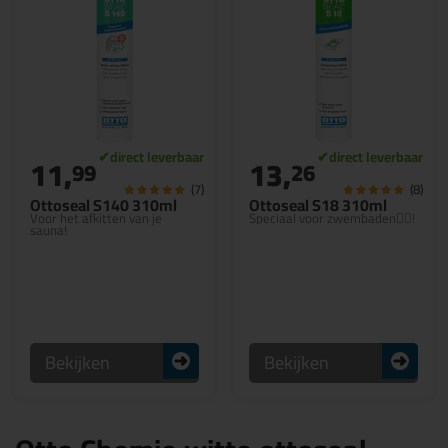
11,
13,
99
26
(7)
(8)
Ottoseal S140 310ml
Ottoseal S18 310ml
Voor het afkitten van je
Speciaal voor zwembaden🏊‍♀️!
sauna!
Bekijken
Bekijken