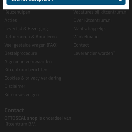
Tips en tricks
Wie wij zijn?
Keuzehulpen
Vacatures bij kitcentrum.nl
Acties
Over Kitcentrum.nl
Levertijd & Bezorging
Maatschappelijk
Retourneren & Annuleren
Winkelmand
Veel gestelde vragen (FAQ)
Contact
Bestelprocedure
Leverancier worden?
Algemene voorwaarden
Kitcentrum berichten
Cookies & privacy verklaring
Disclaimer
Kit cursus volgen
Contact
OTTOSEAL shop
is onderdeel van
Kitcentrum B.V.