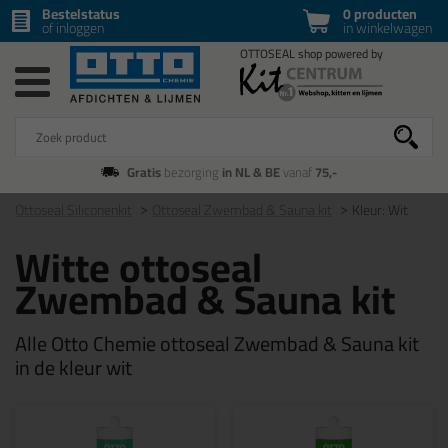
Bestelstatus
0 producten
of inloggen
in winkelwagen
Gratis
bezorging
in NL & BE
vanaf
75,-
Ottoseal Siliconenkit
Ottoseal Zwembad & Sauna kit
Kleur: Wit
Witte ottoseal
Zwembad & Sauna kit
Alle Otto Chemie ottoseal Zwembad & Sauna kit
in de kleur wit