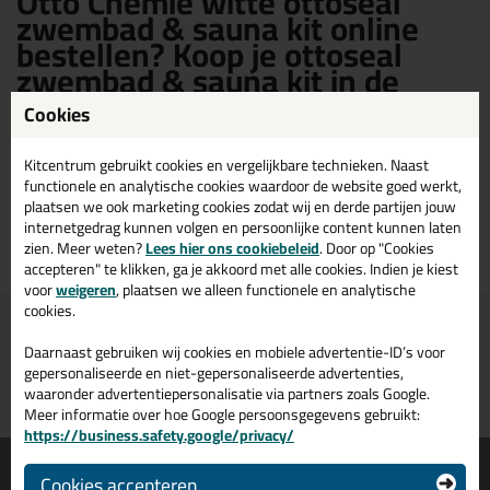
Otto Chemie witte ottoseal
zwembad & sauna kit online
bestellen? Koop je ottoseal
zwembad & sauna kit in de
kleur wit bij OTTOSEAL shop
Cookies
Otto Chemie ottoseal Zwembad & Sauna kit in de kleur wit kopen? Op
Kitcentrum gebruikt cookies en vergelijkbare technieken. Naast
OTTOSEAL shop vind je een ruim assortiment Otto Chemie witte
functionele en analytische cookies waardoor de website goed werkt,
ottoseal zwembad & sauna kit. Bestel je Otto Chemie ottoseal
plaatsen we ook marketing cookies zodat wij en derde partijen jouw
zwembad & sauna kit wit daarom gemakkelijk en snel op OTTOSEAL
internetgedrag kunnen volgen en persoonlijke content kunnen laten
shop!
zien. Meer weten?
Lees hier ons cookiebeleid
. Door op "Cookies
accepteren" te klikken, ga je akkoord met alle cookies. Indien je kiest
voor
weigeren
, plaatsen we alleen functionele en analytische
cookies.
Voor 16:00 uur besteld
Gratis
bezorging in
NL & BE
morgen in huis
vanaf
75,-
Daarnaast gebruiken wij cookies en mobiele advertentie-ID’s voor
gepersonaliseerde en niet-gepersonaliseerde advertenties,
Grootste assortiment
PostNL afhaalpunt: kies zelf
waaronder advertentiepersonalisatie via partners zoals Google.
uit voorraad leverbaar
wanneer je afhaalt
Meer informatie over hoe Google persoonsgegevens gebruikt:
https://business.safety.google/privacy/
Informatie
Over ons
Cookies accepteren