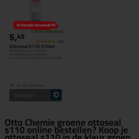
Actiecode: bouwvak10
5,
49
(26)
Ottoseal S110 310ml
De beste zuurvrije en
makkelijk verwerkbare
premium kwaliteit siliconenkit
in 50+ kleuren
Bekijken
Otto Chemie groene ottoseal
s110 online bestellen? Koop je
ottoseal s110 in de kleur groen