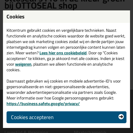
bij OTTOSEAL shop
Cookies
Otto Chemie ottoseal S110 in de kleur groen kopen? Op OTTOSEAL
shop vind je een ruim assortiment Otto Chemie groene ottoseal s110.
Bestel je Otto Chemie ottoseal s110 groen daarom gemakkelijk en snel
Kitcentrum gebruikt cookies en vergelijkbare technieken. Naast
op OTTOSEAL shop!
functionele en analytische cookies waardoor de website goed werkt,
plaatsen we ook marketing cookies zodat wij en derde partijen jouw
internetgedrag kunnen volgen en persoonlijke content kunnen laten
zien. Meer weten?
Lees hier ons cookiebeleid
. Door op "Cookies
accepteren" te klikken, ga je akkoord met alle cookies. Indien je kiest
Voor 16:00 uur besteld
Gratis
bezorging in
NL & BE
voor
weigeren
, plaatsen we alleen functionele en analytische
morgen in huis
vanaf
75,-
cookies.
Grootste assortiment
PostNL afhaalpunt: kies zelf
Daarnaast gebruiken wij cookies en mobiele advertentie-ID’s voor
uit voorraad leverbaar
wanneer je afhaalt
gepersonaliseerde en niet-gepersonaliseerde advertenties,
waaronder advertentiepersonalisatie via partners zoals Google.
Informatie
Over ons
Meer informatie over hoe Google persoonsgegevens gebruikt:
https://business.safety.google/privacy/
Tips en tricks
Wie wij zijn?
Keuzehulpen
Vacatures bij kitcentrum.nl
Cookies accepteren
Acties
Over Kitcentrum.nl
Levertijd & Bezorging
Maatschappelijk