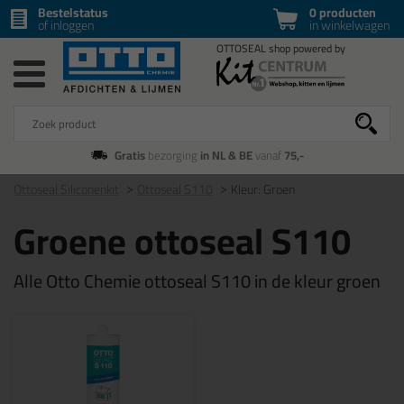
Bestelstatus
0 producten
of inloggen
in winkelwagen
Gratis
bezorging
in NL & BE
vanaf
75,-
Ottoseal Siliconenkit
Ottoseal S110
Kleur: Groen
Groene ottoseal S110
Alle Otto Chemie ottoseal S110 in de kleur groen