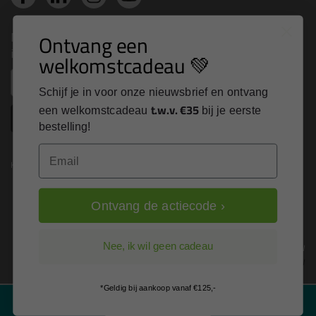
Nieuws, tips en exclusieve deals rechtstreeks in je
Ontvang een
inbox
welkomstcadeau 💚
Email
Schijf je in voor onze nieuwsbrief en ontvang
t.w.v. €35
een welkomstcadeau
bij je eerste
Inschrijven
bestelling!
Email
Kitcentrum is trots op:
Ontvang de actiecode ›
Alle prijzen zijn in EURO en excl. 21% BTW
Nee, ik wil geen cadeau
wijzig naar incl. BTW
*Geldig bij aankoop vanaf €125,-
Filter