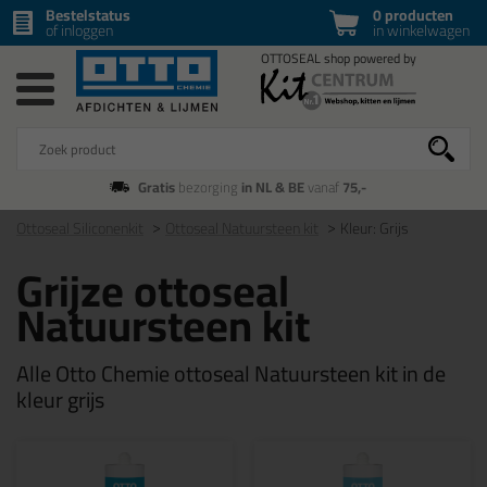
Bestelstatus
0 producten
of inloggen
in winkelwagen
Gratis
bezorging
in NL & BE
vanaf
75,-
Ottoseal Siliconenkit
Ottoseal Natuursteen kit
Kleur: Grijs
Grijze ottoseal
Natuursteen kit
Alle Otto Chemie ottoseal Natuursteen kit in de
kleur grijs