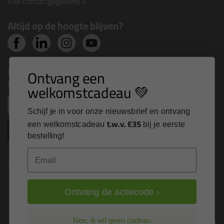
Alle contactgegevens >
Altijd op de hoogte blijven?
Nieuws, tips en exclusieve deals rechtstreeks in je
Ontvang een
inbox
welkomstcadeau 💚
Email
Schijf je in voor onze nieuwsbrief en ontvang
t.w.v. €35
een welkomstcadeau
bij je eerste
Inschrijven
bestelling!
Email
Kitcentrum is trots op:
Ontvang de actiecode ›
Alle prijzen zijn in EURO en excl. 21% BTW
Nee, ik wil geen cadeau