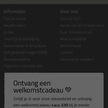
Informatie
Over ons
Tips en tricks
Wie wij zijn?
Keuzehulpen
Vacatures bij kitcentrum.nl
Acties
Over Kitcentrum.nl
Levertijd & Bezorging
Maatschappelijk
Retourneren & Annuleren
Winkelmand
Veel gestelde vragen (FAQ)
Contact
Bestelprocedure
Leverancier worden?
Algemene voorwaarden
Kitcentrum berichten
Cookies & privacy verklaring
Ontvang een
Disclaimer
welkomstcadeau 💚
Kit cursus volgen
Schijf je in voor onze nieuwsbrief en ontvang
Contact
t.w.v. €35
een welkomstcadeau
bij je eerste