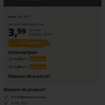
Kleur
: RAL 7021
van
4,49
(adviesprijs) voor
3,
99
per stuk
(
4,
83
incl. BTW )
11
% korting
Volumeprijzen
20x
3,45
p/st
23%
korting
60x
2,95
p/st
34%
korting
Waarom dit product?
Waarom dit product?
Met
5 sterren
beoordeeld
In RAL 7021