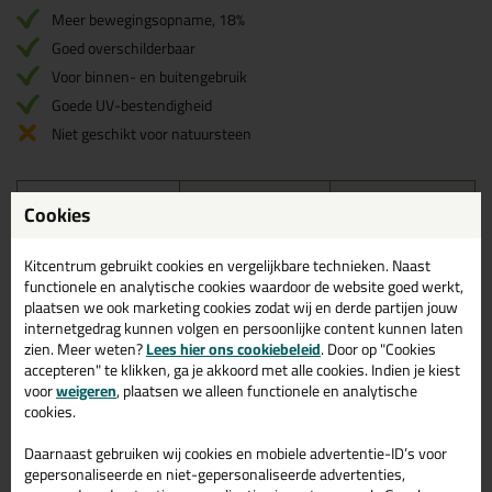
Meer bewegingsopname, 18%
Goed overschilderbaar
Voor binnen- en buitengebruik
Goede UV-bestendigheid
Niet geschikt voor natuursteen
Omschrijving
Specificaties
Reviews (7)
Cookies
Ottoseal A205 premium acrylaatkit
Kitcentrum gebruikt cookies en vergelijkbare technieken. Naast
functionele en analytische cookies waardoor de website goed werkt,
RAL7021
plaatsen we ook marketing cookies zodat wij en derde partijen jouw
internetgedrag kunnen volgen en persoonlijke content kunnen laten
Acrylaatkit in de populaire kleur RAL 7021.
zien. Meer weten?
Lees hier ons cookiebeleid
. Door op "Cookies
Deze schilders acrylaatkit met een hoge bewegingsopname van
accepteren" te klikken, ga je akkoord met alle cookies. Indien je kiest
maar liefst 18% is een professionele schilderskit welke zich dan
voor
weigeren
, plaatsen we alleen functionele en analytische
ook goed laat overschilderen.
cookies.
Wanneer gebruik je een acrylaatkit
Daarnaast gebruiken wij cookies en mobiele advertentie-ID’s voor
in ral kleur?
gepersonaliseerde en niet-gepersonaliseerde advertenties,