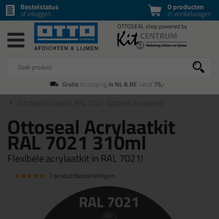
Bestelstatus
0 producten
of inloggen
in winkelwagen
Gratis
bezorging
in NL & BE
vanaf
75,-
Ottoseal Acrylaatkit RAL 7021
(Ottoseal Acrylaatkit)
Ottoseal Acrylaatkit
RAL 7021 310ml
Flexibele acrylaatkit in RAL 7021!
7 productbeoordelingen