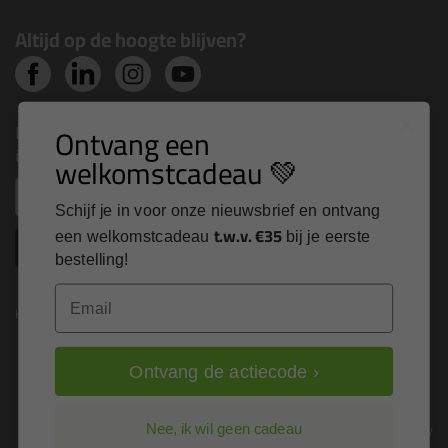
Altijd op de hoogte blijven?
Nieuws, tips en exclusieve deals rechtstreeks in je
Ontvang een
inbox
welkomstcadeau 💚
Email
Schijf je in voor onze nieuwsbrief en ontvang
t.w.v. €35
een welkomstcadeau
bij je eerste
Inschrijven
bestelling!
Email
Kitcentrum is trots op:
Ontvang de actiecode ›
Alle prijzen zijn in EURO en excl. 21% BTW
Nee, ik wil geen cadeau