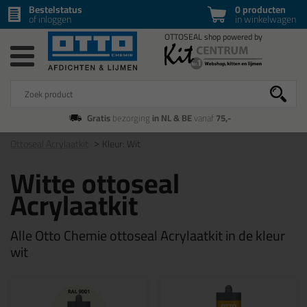
Bestelstatus
0 producten
of inloggen
in winkelwagen
Gratis
bezorging
in NL & BE
vanaf
75,-
Ottoseal Acrylaatkit
Kleur: Wit
Witte ottoseal
Acrylaatkit
Alle Otto Chemie ottoseal Acrylaatkit in de kleur
wit