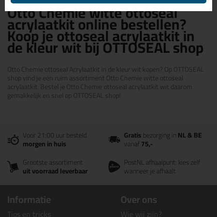
Otto Chemie witte ottoseal
acrylaatkit online bestellen?
Koop je ottoseal acrylaatkit in
de kleur wit bij OTTOSEAL shop
Otto Chemie ottoseal Acrylaatkit in de kleur wit kopen? Op OTTOSEAL
shop vind je een ruim assortiment Otto Chemie witte ottoseal
acrylaatkit. Bestel je Otto Chemie ottoseal acrylaatkit wit daarom
gemakkelijk en snel op OTTOSEAL shop!
Voor 21:00 uur besteld
Gratis
bezorging in
NL & BE
morgen in huis
vanaf
75,-
Grootste assortiment
PostNL afhaalpunt: kies zelf
uit voorraad leverbaar
wanneer je afhaalt
Informatie
Over ons
Tips en tricks
Wie wij zijn?