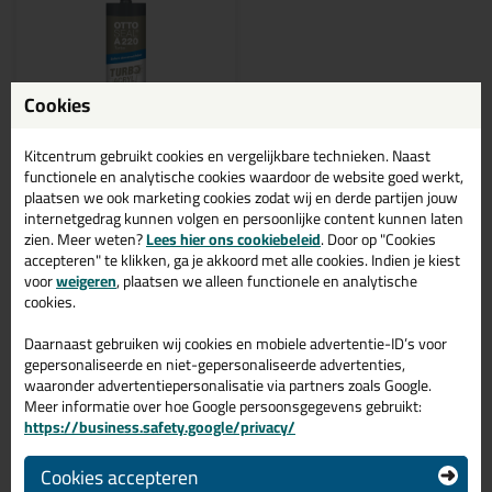
Cookies
Kitcentrum gebruikt cookies en vergelijkbare technieken. Naast
functionele en analytische cookies waardoor de website goed werkt,
plaatsen we ook marketing cookies zodat wij en derde partijen jouw
3,
25
internetgedrag kunnen volgen en persoonlijke content kunnen laten
zien. Meer weten?
Lees hier ons cookiebeleid
. Door op "Cookies
Ottoseal A220 Turbo
accepteren" te klikken, ga je akkoord met alle cookies. Indien je kiest
310ml
voor
weigeren
, plaatsen we alleen functionele en analytische
Direct overschilderbare
acrylaatkit
cookies.
Daarnaast gebruiken wij cookies en mobiele advertentie-ID’s voor
gepersonaliseerde en niet-gepersonaliseerde advertenties,
waaronder advertentiepersonalisatie via partners zoals Google.
Meer informatie over hoe Google persoonsgegevens gebruikt:
Bekijken
https://business.safety.google/privacy/
Cookies accepteren