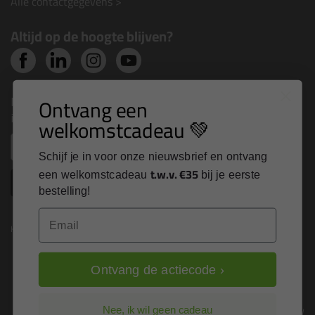
Alle contactgegevens >
Altijd op de hoogte blijven?
Nieuws, tips en exclusieve deals rechtstreeks in je
Ontvang een
inbox
welkomstcadeau 💚
Email
Schijf je in voor onze nieuwsbrief en ontvang
t.w.v. €35
een welkomstcadeau
bij je eerste
Inschrijven
bestelling!
Email
Kitcentrum is trots op:
Ontvang de actiecode ›
Alle prijzen zijn in EURO en excl. 21% BTW
Nee, ik wil geen cadeau