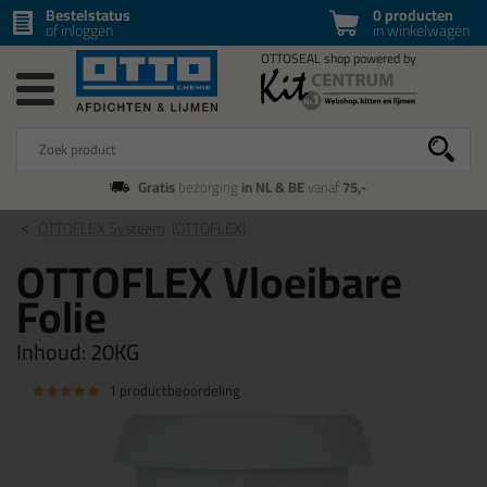
Bestelstatus
0 producten
of inloggen
in winkelwagen
Gratis
bezorging
in NL & BE
vanaf
75,-
OTTOFLEX Systeem
(OTTOFLEX)
OTTOFLEX Vloeibare
Folie
Inhoud:
20KG
1 productbeoordeling