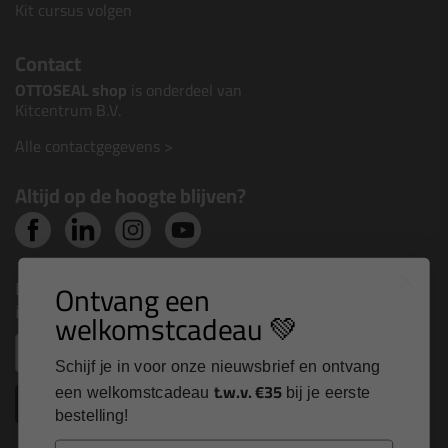
Kit cursus volgen
Contact
OTTOSEAL shop
is onderdeel van
Kitcentrum B.V.
Alle contactgegevens >
Altijd op de hoogte blijven?
Nieuws, tips en exclusieve deals rechtstreeks in je
Ontvang een
inbox
welkomstcadeau 💚
Email
Schijf je in voor onze nieuwsbrief en ontvang
t.w.v. €35
een welkomstcadeau
bij je eerste
Inschrijven
bestelling!
Email