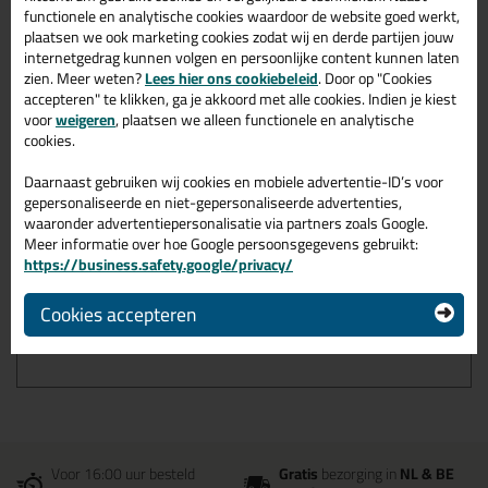
functionele en analytische cookies waardoor de website goed werkt,
Hoge scheuroverbrugging
plaatsen we ook marketing cookies zodat wij en derde partijen jouw
Conform bouwstoffenklasse B2 normaal ontvlambaar conform
internetgedrag kunnen volgen en persoonlijke content kunnen laten
DIN 4102-1
zien. Meer weten?
Lees hier ons cookiebeleid
. Door op "Cookies
accepteren" te klikken, ga je akkoord met alle cookies. Indien je kiest
voor
weigeren
, plaatsen we alleen functionele en analytische
Omschrijving
cookies.
Video
Specificaties
Reviews (1)
OTTOFLEX Vloeibare Folie
Daarnaast gebruiken wij cookies en mobiele advertentie-ID’s voor
gepersonaliseerde en niet-gepersonaliseerde advertenties,
in 20KG
waaronder advertentiepersonalisatie via partners zoals Google.
Meer informatie over hoe Google persoonsgegevens gebruikt:
Bestel de OTTOFLEX Vloeibare Folie in 20KG vandaag nog!
https://business.safety.google/privacy/
Vandaag besteld = morgen in huis.
Cookies accepteren
Wil je meer weten over de toepassing en kenmerken van dit
product?
Lees alles over dit product >
Voor 16:00 uur besteld
Gratis
bezorging in
NL & BE