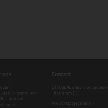
 ons
Contact
j zijn?
OTTOSEAL shop
is onderdeel 
res bij kitcentrum.nl
Kitcentrum B.V.
Kitcentrum.nl
Alle contactgegevens >
chappelijk