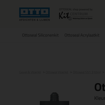
Ottoseal Siliconenkit
Ottoseal Acrylaatkit
Voor 21:00 uur besteld
morgen in huis
Gratis
be
Gevel & Vloerkit
Ottoseal Vloerkit
Ottoseal S51 310ml
Ot
Kleu