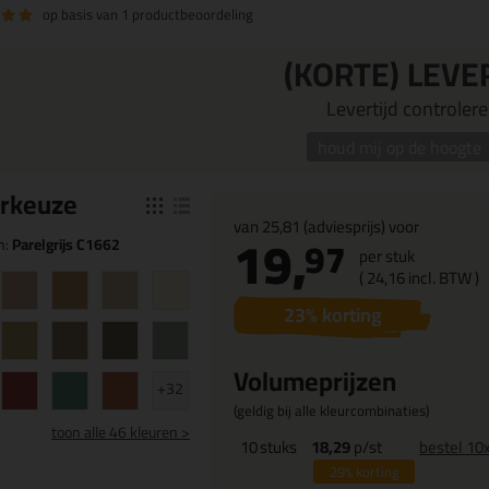
op basis van
1 productbeoordeling
(KORTE) LEVE
Levertijd controleren
houd mij op de hoogte
r
keuze
van
25,81
(adviesprijs) voor
19,
97
n:
Parelgrijs C1662
per stuk
(
24,
16
incl. BTW )
23
% korting
Volumeprijzen
+32
(geldig bij alle kleurcombinaties)
toon
alle 46 kleuren >
10
stuks
18,29
p/st
bestel 10
29%
korting