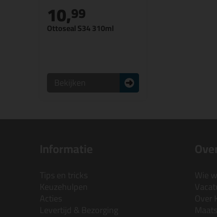
10,
99
Ottoseal S34 310ml
Bekijken
Informatie
Over
Tips en tricks
Wie wi
Keuzehulpen
Vacatu
Acties
Over 
Levertijd & Bezorging
Maats