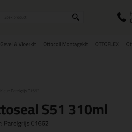
I
a
Gevel & Vloerkit
Ottocoll Montagekit
OTTOFLEX
Ot
zorging
in NL & BE
vanaf
75,-
Grootste assortiment
uit voorraad le
Kleur: Parelgrijs C1662
toseal S51 310ml
r:
Parelgrijs C1662