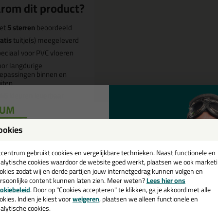
rom dit product?
et
5 sterren
beoordeeld
atis
tuitje(s) meegeleverd
eciaal voor PVC vloeren
or langdurige
epassingen binnen en
iten
46
kleuren leverbaar
ookies
een
Omschrijving
Specificaties
cadeau 💚
tcentrum gebruikt cookies en vergelijkbare technieken. Naast functionele en
ttoseal S51 310ml in Parelgrijs 
alytische cookies waardoor de website goed werkt, plaatsen we ook market
okies zodat wij en derde partijen jouw internetgedrag kunnen volgen en
rsoonlijke content kunnen laten zien. Meer weten?
Lees hier ons
e nieuwsbrief en ontvang een
 je kit in een specifieke kleur? Gevonden! Deze ottoseal vloerkit Ottose
okiebeleid
. Door op "Cookies accepteren" te klikken, ga je akkoord met alle
ruiken voor verschillende toepassingen. Een duurzame en veelzijdige kit
v. €35,-
bij je eerste bestelling!
okies. Indien je kiest voor
weigeren
, plaatsen we alleen functionele en
passende kleur zoekt met gegarandeerd een topresultaat. Bestel de Ott
alytische cookies.
! Op voorraad en op werkdagen besteld = morgen in huis.