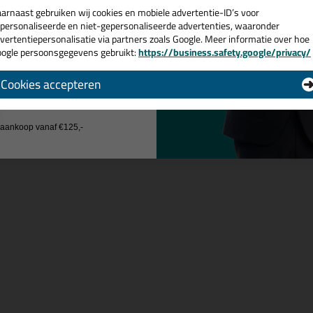
arnaast gebruiken wij cookies en mobiele advertentie-ID’s voor
 je meer weten over de toepassing en kenmerken van dit product?
Lees 
personaliseerde en niet-gepersonaliseerde advertenties, waaronder
vertentiepersonalisatie via partners zoals Google. Meer informatie over hoe
ogle persoonsgegevens gebruikt:
https://business.safety.google/privacy/
 de actiecode ›
Cookies accepteren
 wil geen cadeau
n
j aankoop vanaf €125,-