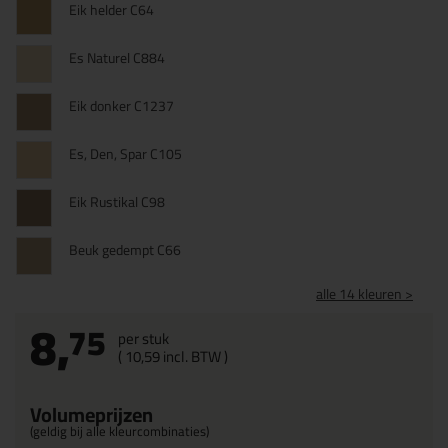
Eik helder C64
Es Naturel C884
Eik donker C1237
Es, Den, Spar C105
Eik Rustikal C98
Beuk gedempt C66
alle 14 kleuren >
8,
75
per stuk
(
10,
59
incl. BTW )
Volumeprijzen
(geldig bij alle kleurcombinaties)