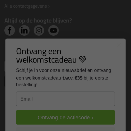
Alle contactgegevens >
Altijd op de hoogte blijven?
Nieuws, tips en exclusieve deals rechtstreeks in je
Ontvang een
inbox
welkomstcadeau 💚
Email
Schijf je in voor onze nieuwsbrief en ontvang
t.w.v. €35
een welkomstcadeau
bij je eerste
Inschrijven
bestelling!
Email
Kitcentrum is trots op:
Ontvang de actiecode ›