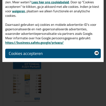
Bestel de Ottoseal Parkett A221 310ml in kleur Lork C104
zien. Meer weten?
Lees hier ons cookiebeleid
. Door op "Cookies
vandaag nog! Op voorraad en op werkdagen besteld = morgen in
accepteren" te klikken, ga je akkoord met alle cookies. Indien je kiest
huis.
voor
weigeren
, plaatsen we alleen functionele en analytische
cookies.
Wil je meer weten over de toepassing en kenmerken van dit
product?
Lees alles over dit product >
Daarnaast gebruiken wij cookies en mobiele advertentie-ID’s voor
gepersonaliseerde en niet-gepersonaliseerde advertenties,
waaronder advertentiepersonalisatie via partners zoals Google.
Meer informatie over hoe Google persoonsgegevens gebruikt:
https://business.safety.google/privacy/
Gerelateerde producten
Cookies accepteren