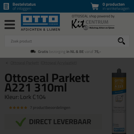
Bestelstatus
0 producten
of inloggen
in winkelwagen
Gratis
bezorging
in NL & BE
vanaf
75,-
Ottoseal Parkett
(Ottoseal Acrylaatkit)
Ottoseal Parkett
A221 310ml
Kleur:
Lork C104
7 productbeoordelingen
DIRECT LEVERBAAR