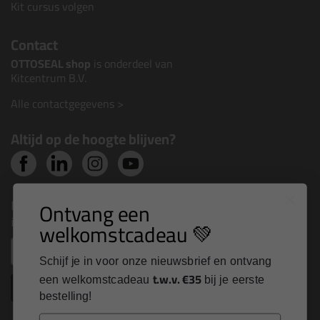
Kit cursus volgen
Contact
OTTOSEAL shop
is onderdeel van
Kitcentrum B.V.
Alle contactgegevens >
Altijd op de hoogte blijven?
Nieuws, tips en exclusieve deals rechtstreeks in je
Ontvang een
inbox
welkomstcadeau 💚
Email
Schijf je in voor onze nieuwsbrief en ontvang
t.w.v. €35
een welkomstcadeau
bij je eerste
Inschrijven
bestelling!
Email