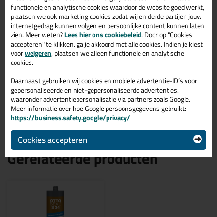
Ottoseal M390 Vloerkit
310ml in Kerselaar C17
functionele en analytische cookies waardoor de website goed werkt,
plaatsen we ook marketing cookies zodat wij en derde partijen jouw
internetgedrag kunnen volgen en persoonlijke content kunnen laten
Zoek je Ottoseal M390 Vloerkit 310ml in een specifieke kleur?
zien. Meer weten?
Lees hier ons cookiebeleid
. Door op "Cookies
Gevonden! Deze Ottoseal M390 Vloerkit 310ml in de kleur
Kerselaar C17 is te gebruiken voor verschillende toepassingen.
accepteren" te klikken, ga je akkoord met alle cookies. Indien je kiest
Een professioneel en hoogwaardig product welke makkelijk te
voor
weigeren
, plaatsen we alleen functionele en analytische
gebruiken is. Bestel de Ottoseal M390 Vloerkit 310ml in de kleur
cookies.
Kerselaar C17 vandaag nog! Op voorraad en op werkdagen
besteld = morgen in huis.
Daarnaast gebruiken wij cookies en mobiele advertentie-ID’s voor
gepersonaliseerde en niet-gepersonaliseerde advertenties,
Wil je meer weten over de toepassing en kenmerken van dit
waaronder advertentiepersonalisatie via partners zoals Google.
product?
Lees alles over dit product >
Meer informatie over hoe Google persoonsgegevens gebruikt:
https://business.safety.google/privacy/
Cookies accepteren
Gerelateerde producten