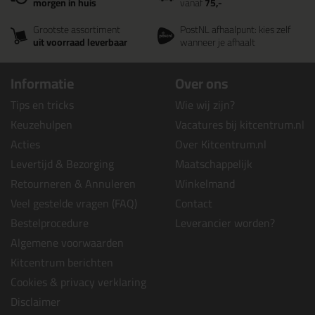
morgen in huis
vanaf
75,-
Grootste assortiment
PostNL afhaalpunt: kies zelf
uit voorraad leverbaar
wanneer je afhaalt
Informatie
Over ons
Tips en tricks
Wie wij zijn?
Keuzehulpen
Vacatures bij kitcentrum.nl
Acties
Over Kitcentrum.nl
Levertijd & Bezorging
Maatschappelijk
Retourneren & Annuleren
Winkelmand
Veel gestelde vragen (FAQ)
Contact
Bestelprocedure
Leverancier worden?
Algemene voorwaarden
Kitcentrum berichten
Cookies & privacy verklaring
Disclaimer