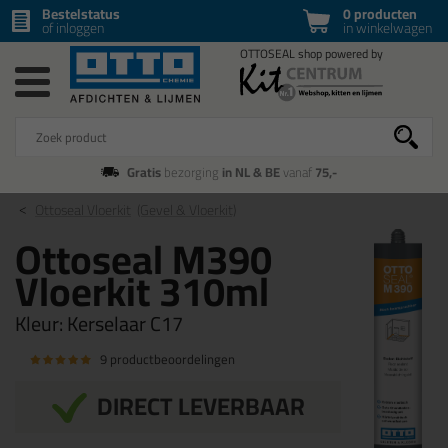
Bestelstatus
0 producten
of inloggen
in winkelwagen
Gratis
bezorging
in NL & BE
vanaf
75,-
Ottoseal Vloerkit
(Gevel & Vloerkit)
Ottoseal M390
Vloerkit 310ml
Kleur:
Kerselaar C17
9 productbeoordelingen
DIRECT LEVERBAAR