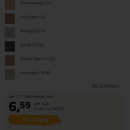
Bahamabeige C10
Licht Eiken C64
Betongrijs C56
Basalt C2260
Donker Eiken C1237
Kiezel grijs C8180
alle 13 kleuren >
van
7,71
(adviesprijs) voor
6,
59
per stuk
(
7,
97
incl. BTW )
15
% korting