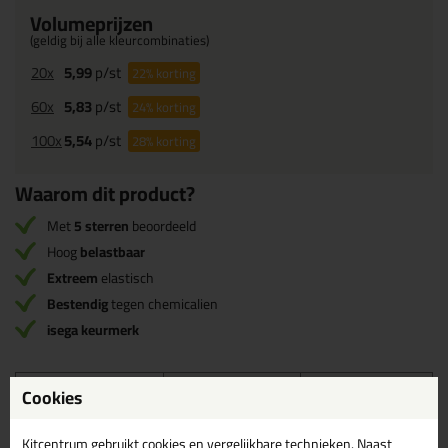
Volumeprijzen
(geldig bij alle kleurcombinaties)
20x
5,99
p/st
22%
korting
60x
5,83
p/st
24%
korting
100x
5,54
p/st
28%
korting
Waarom dit product?
Met
5 sterren
beoordeeld
Hoog
belastbaar
Extreem
elastisch
Bestendig
tegen chemicalien
isega keurmerk
Cookies
Omschrijving
Specificaties
Reviews (9)
Kitcentrum gebruikt cookies en vergelijkbare technieken. Naast