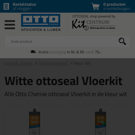
Bestelstatus
0 producten
of inloggen
in winkelwagen
Gratis
bezorging
in NL & BE
vanaf
75,-
Gevel & Vloerkit
Ottoseal Vloerkit
Kleur: Wit
Witte ottoseal Vloerkit
Alle Otto Chemie ottoseal Vloerkit in de kleur wit