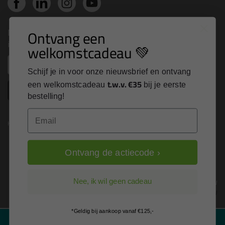
Nieuws, tips en exclusieve deals rechtstreeks in je
Ontvang een
inbox
welkomstcadeau 💚
Email
Schijf je in voor onze nieuwsbrief en ontvang
t.w.v. €35
een welkomstcadeau
bij je eerste
Inschrijven
bestelling!
Email
Kitcentrum is trots op:
Ontvang de actiecode ›
Alle prijzen zijn in EURO en excl. 21% BTW
Nee, ik wil geen cadeau
wijzig naar incl. BTW
*Geldig bij aankoop vanaf €125,-
Filter