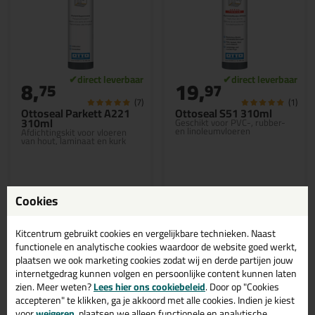
8,
19,
75
97
(7)
(1)
Ottoseal Parkett A221
Ottoseal S51 310ml
310ml
Geschikt voor PVC-, rubber-
en linoleumvloeren
Afdichtingskit voor vloeren
van hout, laminaat en kurk
Cookies
in 10+ kleuren
Bekijken
Bekijken
Kitcentrum gebruikt cookies en vergelijkbare technieken. Naast
functionele en analytische cookies waardoor de website goed werkt,
plaatsen we ook marketing cookies zodat wij en derde partijen jouw
internetgedrag kunnen volgen en persoonlijke content kunnen laten
Otto Chemie witte ottoseal
zien. Meer weten?
Lees hier ons cookiebeleid
. Door op "Cookies
vloerkit online bestellen? Koop
accepteren" te klikken, ga je akkoord met alle cookies. Indien je kiest
voor
weigeren
, plaatsen we alleen functionele en analytische